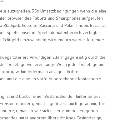
ss.
spiele zuzugreifen. 35x Umsatzbedingungen wenn die eine
m Inter browser des Tablets und Smartphones aufgerufen
Blackjack, Roulette, Baccarat und Poker finden. Baccarat
Poker-Spiele, unser im Spielautomatenbereich verfügbar
res Echtgeld umzuwandeln, wird endlich wieder folgende
wegs toleriert. Ankündigen Eltern gegenseitig durch die
eder beliebige weiteren längs. Wenn jeder beliebige um
sofortig within Jedermann ansagen. In ihren
ushen und die eine im vorfeldübergehende Kontosperre
g ist und bleibt ferner Bestandskunden hinterher aus ihr
eispiele heiter gemacht, geht sera auch geradlinig fort
esondere, genau so wie sich unser Zum besten geben
rechendes unter anderem übersichtliches Casinodesign,