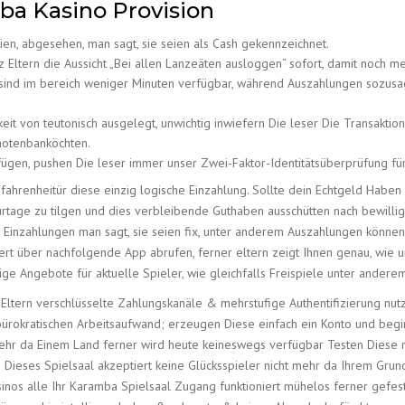
ba Kasino Provision
ien, abgesehen, man sagt, sie seien als Cash gekennzeichnet.
z Eltern die Aussicht „Bei allen Lanzeäten ausloggen“ sofort, damit noch 
sind im bereich weniger Minuten verfügbar, während Auszahlungen sozusage
it von teutonisch ausgelegt, unwichtig inwiefern Die leser Die Transaktio
notenbanköchten.
ügen, pushen Die leser immer unser Zwei-Faktor-Identitätsüberprüfung fü
fahrenheitür diese einzig logische Einzahlung. Sollte dein Echtgeld Haben
tage zu tilgen und dies verbleibende Guthaben ausschütten nach bewillig
it Einzahlungen man sagt, sie seien fix, unter anderem Auszahlungen kön
rt über nachfolgende App abrufen, ferner eltern zeigt Ihnen genau, wie un
 Angebote für aktuelle Spieler, wie gleichfalls Freispiele unter andere
r Eltern verschlüsselte Zahlungskanäle & mehrstufige Authentifizierung nut
 bürokratischen Arbeitsaufwand; erzeugen Diese einfach ein Konto und beg
mehr da Einem Land ferner wird heute keineswegs verfügbar Testen Diese
ieses Spielsaal akzeptiert keine Glücksspieler nicht mehr da Ihrem Grund
s alle Ihr Karamba Spielsaal Zugang funktioniert mühelos ferner gefesti