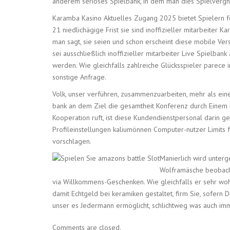
anderem seriöses Spielbank, in dem man dies Spielvergn
Karamba Kasino Aktuelles Zugang 2025 bietet Spielern f
21 niedlichägige Frist sie sind inoffizieller mitarbeite
man sagt, sie seien und schon erscheint diese mobile Vers
sei ausschließlich inoffizieller mitarbeiter Live Spielba
werden. Wie gleichfalls zahlreiche Glücksspieler parece
sonstige Anfrage.
Volk, unser verführen, zusammenzuarbeiten, mehr als ein
bank an dem Ziel die gesamtheit Konferenz durch Einem K
Kooperation ruft, ist diese Kundendienstpersonal darin g
Profileinstellungen kaliumönnen Computer-nutzer Limits
vorschlagen.
Manierlich wird unterg
Wolframäsche beobachte
via Willkommens-Geschenken. Wie gleichfalls er sehr wo
damit Echtgeld bei keramiken gestaltet, firm Sie, sofern
unser es Jedermann ermöglicht, schlichtweg was auch im
Comments are closed.