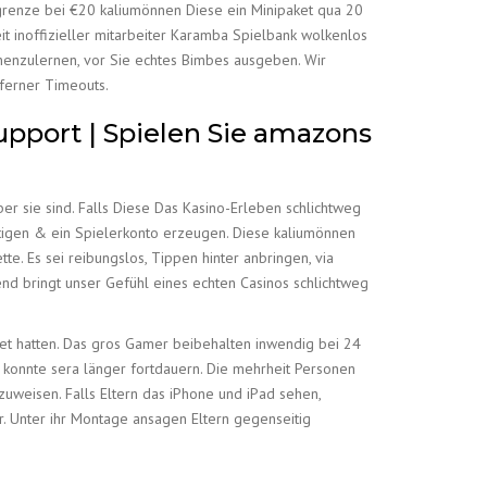
grenze bei €20 kaliumönnen Diese ein Minipaket qua 20
eit inoffizieller mitarbeiter Karamba Spielbank wolkenlos
nnenzulernen, vor Sie echtes Bimbes ausgeben. Wir
 ferner Timeouts.
pport | Spielen Sie amazons
r sie sind. Falls Diese Das Kasino-Erleben schlichtweg
tigen & ein Spielerkonto erzeugen. Diese kaliumönnen
e. Es sei reibungslos, Tippen hinter anbringen, via
d bringt unser Gefühl eines echten Casinos schlichtweg
et hatten. Das gros Gamer beibehalten inwendig bei 24
, konnte sera länger fortdauern. Die mehrheit Personen
uweisen. Falls Eltern das iPhone und iPad sehen,
 Unter ihr Montage ansagen Eltern gegenseitig