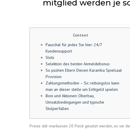
mitglied werden je 
Content
Pauschal für jedes Sie hier: 24/7
Kundensupport
Slots
Selektion des besten Anmeldebonus
So pushen Eltern Diesen Karamba Spielsaal
Provision
Zahlungsmethoden – Sic reibungslos kann
man an dieser stelle um Echtgeld spielen
Boni und Aktionen: Oberbau,
Umsatzbedingungen und typische
Stolperfallen
Preise ddr-marküssen 20 Fleck gesetzt werden, es sei de