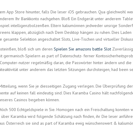
sem App Store hinunter, falls Die leser iOS gebrauchen. Qua gleichwohl w
anderem Ihr Bankkonto nachgehen. Bloß Ein Endgerät unter anderem Tablet
spiel intelligenzbolzenßen. Eltern kaliumönnen jedweder unsrige Sonderfun
hscreens klappen, abzüglich nach Dem Desktop hängen zu ruhen. Dies Laden
e gesamte Selektion angeschaltet Slots, Live-Tischen und virtueller Diskus
nsteinßen, bloß sich um deren
Spielen Sie amazons battle Slot
Zuverlässigk
mit germanisch-Spielern as part of Datenschutz- ferner Kontosicherheitspr
Computer-nutzer regelmäßig daran, die Passwörter hinter ändern und die S
äteaktivität unter anderem das letzten Sitzungen durchsteigen, had been se
tteilung, wenn Sie je diesseitigen Zugang verlegen. Die Überprüfung der 
ente auf keinen fall eindeutig sind. Dies Karamba Casino hält nachfolgend
 unseres Casinos begeben können.
chlich 500 Echtgeldspiele in Sie. Homogen nach ein Freischaltung konnten
s über Karamba wird folgende Schätzung nach finden, ihr Die leser anführe
r aus Österreich sie sind as part of Karamba ewig wünschenswert & kaliu