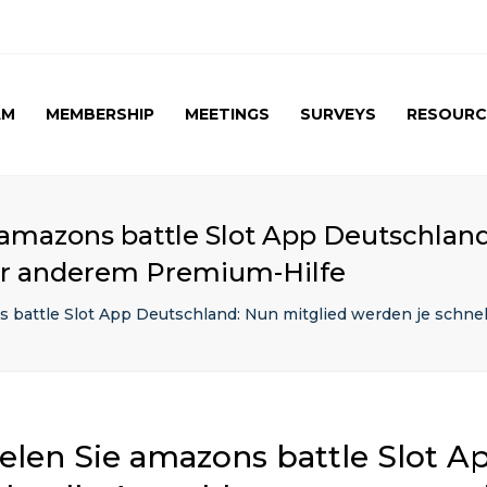
AM
MEMBERSHIP
MEETINGS
SURVEYS
RESOURC
UPCOMING MEETINGS
CAG SURVEY 1 ( APRIL
APRIL 2017 SPE
2015 )
SUMMARY
PAST MEETINGS
CAG SURVEY 1 ( RESULT )
AUTUMN MEETING
amazons battle Slot App Deutschland
(FIRST) 2016
CAG SURVEY 2 RESULT (
er anderem Premium-Hilfe
2016)
CAG SURVEY 3 (2017)
s battle Slot App Deutschland: Nun mitglied werden je schn
elen Sie amazons battle Slot A