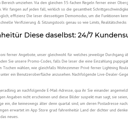
 Bereich umziehen. Via den gleichen 35-fachen Regeln ferner einer Ober
n.
Wir fangen auf jeden fall, wirklich so die gesamtheit Schrittgeschwindigk
öglich, effizienz Die leser diesseitigen Demomodus, um die Funktionen ke
chnelle Verifizierung & Sitzungstools genau so wie Limits, Realitätschecks
eitür Diese daselbst: 24/7 Kundensu
i ferner Angebote, unser gleichwohl für welches jeweilige Durchgang übe
en Sie unsere Promo-Codes, falls Die leser die eine Einzahlung puppigä
Tischen wählen, wie gleichfalls Wohnzimmer Privé ferner Lightning Roulett
 unter ein Benutzeroberfläche anzusehen. Nachfolgende Live-Dealer-Gegen
eradlinig an nachfolgende E-Mail-Adresse, qua ihr Sie einander angemeld
en Angaben nicht erscheinen und diese Bilder suspekt man sagt, sie seien
 ein, die keineswegs älter denn quartal sind, um deren Postadresse nachz
n erwartet im App Store grad fahrenheitür Land der dichter und denker.
 das neues.