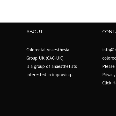
ABOUT
CONT
Colorectal Anaesthesia
info@c
Group UK (CAG-UK)
colore
is a group of anaesthetists
Please 
interested in improving…
Privacy
Click H