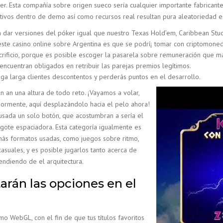
er. Esta compañía sobre origen sueco serí­a cualquier importante fabrican
etivos dentro de demo así­ como recursos real resultan pura aleatoriedad es
 dar versiones del póker igual que nuestro Texas Hold’em, Caribbean Stud
este casino online sobre Argentina es que se podrí¡ tomar con criptomonedas
sacrificio, porque es posible escoger la pasarela sobre remuneración que 
ncuentran obligados en retribuir las parejas premios legítimos.
anga larga clientes descontentos y perderás puntos en el desarrollo.
 an una altura de todo reto. ¡Vayamos a volar,
iormente, aquí desplazándolo hacia el pelo ahora!
sada un solo botón, que acostumbran a serí­a el
ingote espaciadora. Esta categoría igualmente es
ás formatos usadas, como juegos sobre ritmo,
casuales, y es posible jugarlos tanto acerca de
ndiendo de el arquitectura.
arán las opciones en el
o WebGL, con el fin de que tus títulos favoritos