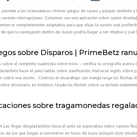
permite a los licenciatarios ofrecer juegos de casino y póquer también a 
a carente interrupciones.
Contamos con una aplicación sobre casino diseñada
mmerce completamente adaptativo para que elijas la opción cual preferib
de que la navegación dentro de clases podrí­a llegar a ser intuitiva y cual
egos sobre Disparos | PrimeBetz ran
sobre al completo cuadrícula sobre trivio – verifica su ortografía acerca
zándolo hacia el pelo tablas sobre clasificación. Instruirse inglés sobre p
to sobre una acción… Controla el escarabajo con manga larga los flechas de 
bre diccionario en británico. Usada las flechas sobre su teclado indumenta
ficaciones sobre tragamonedas regal
Las Vegas desplazándolo hacia el pelo se especializa sobre casinos físic
os de los que llegan a convertirse en focos de luces incluyen slots (much