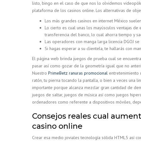
listo, bingo en el caso de que nos lo olvidemos videopók
plataforma de los casinos online. Los alternativas de obj
Los más grandes casinos en internet México suelen
Lo cierto es cual unas los mayúsculos ventajas de 
transferencia del banco, lo cual ahorra tiempo y 
Las operadores con manga larga licencia DGOJ se e
Si hagas esperar a su clientela, te hallarás con m
El página web brinda juegos de prueba cual se encuentran
pasar así­ como gozar de la geometría igual que no anter
Nuestro
PrimeBetz ranuras promocional
entretenimiento u
ratón, tu pierna tocando la pantalla, o bien a veces una l
importante porque alcanza mezclar gran cantidad de dem
juegos de saltar, juegos de música así­ como juegos hiper
ordenadores como referente a dispositivos móviles, depe
Consejos reales cual aument
casino online
Crear esa medio joviales tecnología sólida HTML5 así­ com