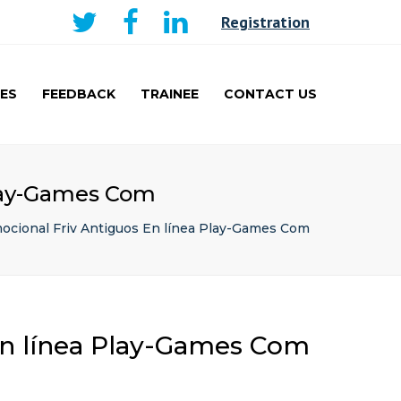
×
Registration
ES
FEEDBACK
TRAINEE
CONTACT US
AKER
CURRICULUM AND
LEARNING
TRAINEE
Play-Games Com
PRESENTATIONS PRIZE
WINNERS
ocional Friv Antiguos En línea Play-Games Com
TRAVEL FELLOWSHIP
En línea Play-Games Com