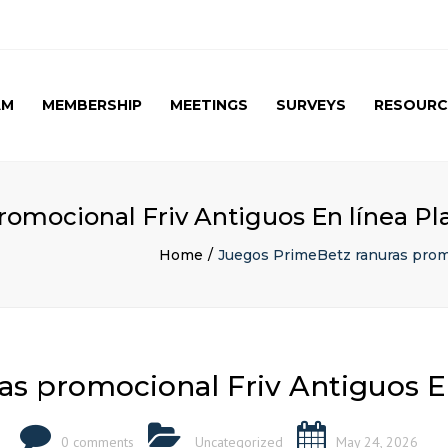
AM
MEMBERSHIP
MEETINGS
SURVEYS
RESOURC
UPCOMING MEETINGS
CAG SURVEY 1 ( APRIL
APRIL 2017 SPE
2015 )
SUMMARY
PAST MEETINGS
CAG SURVEY 1 ( RESULT )
AUTUMN MEETING
romocional Friv Antiguos En línea 
(FIRST) 2016
CAG SURVEY 2 RESULT (
2016)
Home
Juegos PrimeBetz ranuras prom
CAG SURVEY 3 (2017)
as promocional Friv Antiguos 
0 comments
Uncategorized
May 24, 2026