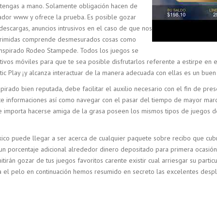
l tengas a mano. Solamente obligación hacen de
ador www y ofrece la prueba. Es posible gozar
escargas, anuncios intrusivos en el caso de que nos
sgrimidas comprende desmesurados cosas como
anspirado Rodeo Stampede. Todos los juegos se
ivos móviles para que te sea posible disfrutarlos referente a estirpe en 
ic Play ¡y alcanza interactuar de la manera adecuada con ellas es un bu
pirado bien reputada, debe facilitar el auxilio necesario con el fin de pre
informaciones así­ como navegar con el pasar del tiempo de mayor marcha
le importa hacerse amiga de la grasa poseen los mismos tipos de juegos d
xico puede llegar a ser acerca de cualquier paquete sobre recibo que cubre
n porcentaje adicional alrededor dinero depositado para primera ocasión
irán gozar de tus juegos favoritos carente existir cual arriesgar su particu
 el pelo en continuación hemos resumido en secreto las excelentes despla