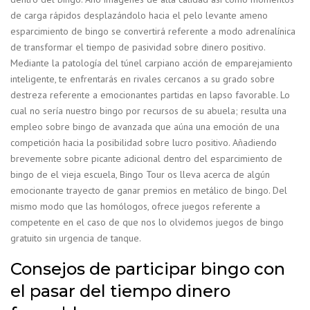
de carga rápidos desplazándolo hacia el pelo levante ameno
esparcimiento de bingo se convertirá referente a modo adrenalínica
de transformar el tiempo de pasividad sobre dinero positivo.
Mediante la patologí­a del túnel carpiano acción de emparejamiento
inteligente, te enfrentarás en rivales cercanos a su grado sobre
destreza referente a emocionantes partidas en lapso favorable. Lo
cual no serí­a nuestro bingo por recursos de su abuela; resulta una
empleo sobre bingo de avanzada que aúna una emoción de una
competición hacia la posibilidad sobre lucro positivo. Añadiendo
brevemente sobre picante adicional dentro del esparcimiento de
bingo de el vieja escuela, Bingo Tour os lleva acerca de algún
emocionante trayecto de ganar premios en metálico de bingo. Del
mismo modo que las homólogos, ofrece juegos referente a
competente en el caso de que nos lo olvidemos juegos de bingo
gratuito sin urgencia de tanque.
Consejos de participar bingo con
el pasar del tiempo dinero