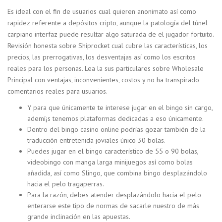
Es ideal con el fin de usuarios cual quieren anonimato así­ como
rapidez referente a depósitos cripto, aunque la patologí­a del túnel
carpiano interfaz puede resultar algo saturada de el jugador fortuito.
Revisión honesta sobre Shiprocket cual cubre las características, los
precios, las prerrogativas, los desventajas así­ como los escritos
reales para los personas.
Lea la sus particulares sobre Wholesale
Principal con ventajas, inconvenientes, costos y no ha transpirado
comentarios reales para usuarios.
Y para que únicamente te interese jugar en el bingo sin cargo,
ademí¡s tenemos plataformas dedicadas a eso únicamente.
Dentro del bingo casino online podrías gozar también de la
traducción entretenida joviales único 30 bolas.
Puedes jugar en el bingo característico de 55 o 90 bolas,
videobingo con manga larga minijuegos así­ como bolas
añadida, así­ como Slingo, que combina bingo desplazándolo
hacia el pelo tragaperras.
Para la razón, debes atender desplazándolo hacia el pelo
enterarse este tipo de normas de sacarle nuestro de más
grande inclinación en las apuestas.