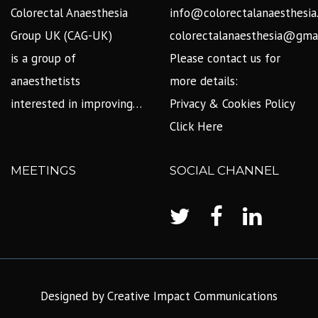
Colorectal Anaesthesia
info@colorectalanaesthesia
Group UK (CAG-UK)
colorectalanaesthesia@gma
is a group of
Please contact us for
anaesthetists
more details:
interested in improving…
Privacy & Cookies Policy
Click Here
MEETINGS
SOCIAL CHANNEL
Designed by Creative Impact Communications