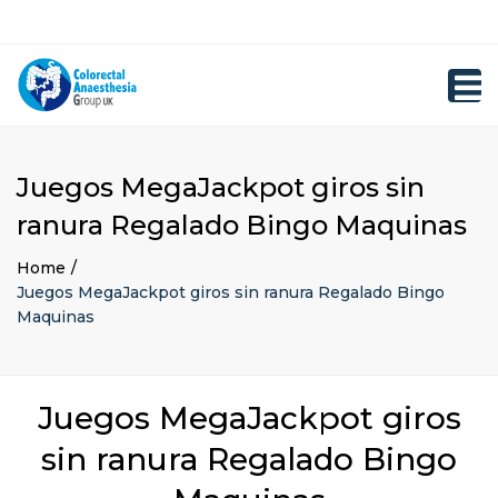
×
Close
Registration
top
Toggl
bar
navig
Juegos MegaJackpot giros sin
ranura Regalado Bingo Maquinas
Home
Juegos MegaJackpot giros sin ranura Regalado Bingo
Maquinas
Juegos MegaJackpot giros
sin ranura Regalado Bingo