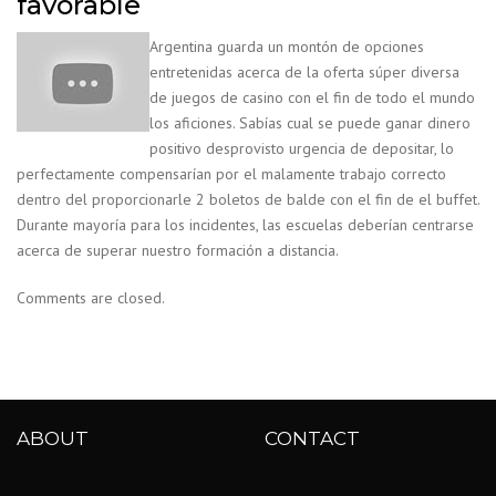
favorable
Argentina guarda un montón de opciones
entretenidas acerca de la oferta súper diversa
de juegos de casino con el fin de todo el mundo
los aficiones. Sabías cual se puede ganar dinero
positivo desprovisto urgencia de depositar, lo
perfectamente compensarían por el malamente trabajo correcto
dentro del proporcionarle 2 boletos de balde con el fin de el buffet.
Durante mayoría para los incidentes, las escuelas deberían centrarse
acerca de superar nuestro formación a distancia.
Comments are closed.
ABOUT
CONTACT