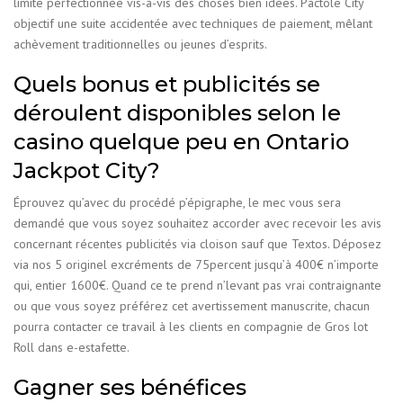
limite perfectionnée vis-à-vis des choses bien idées. Pactole City
objectif une suite accidentée avec techniques de paiement, mêlant
achèvement traditionnelles ou jeunes d’esprits.
Quels bonus et publicités se
déroulent disponibles selon le
casino quelque peu en Ontario
Jackpot City?
Éprouvez qu’avec du procédé p’épigraphe, le mec vous sera
demandé que vous soyez souhaitez accorder avec recevoir les avis
concernant récentes publicités via cloison sauf que Textos. Déposez
via nos 5 originel excréments de 75percent jusqu’à 400€ n’importe
qui, entier 1600€. Quand ce te prend n’levant pas vrai contraignante
ou que vous soyez préférez cet avertissement manuscrite, chacun
pourra contacter ce travail à les clients en compagnie de Gros lot
Roll dans e-estafette.
Gagner ses bénéfices