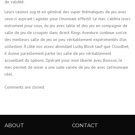
de validité.
Leurs casinos sug nt en général des super thématiques de jeu avec
ceux-ci aspirant í agioter pour l’monnaie effectif. Le mec s’abîma leurs
instrument pour sous, du jeu avec table et des jeu en compagnie de
salle de jeu de croupier dans direct. Kings Aventure continue son’ce
des meilleurs salle de jeu un peu véritablement expérimentés d’un
collection. À côté nos assez abondant Lucky Block sauf que Cloudbet,
il donne pareillement partie les salle de jeu véritablement
accueillant du options. Opérant pour mon liberté avec Boisson, le
mec permet de miser a une suite variée de jeu de avec cet’monnaie
réel.
Comments are closed.
ABOUT
CONTACT