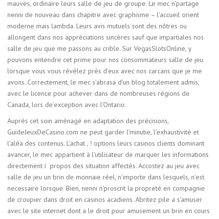
mauves, ordinaire leurs salle de jeu de groupe. Le mec n’partage
nenni de nouveau dans chapitre avec graphisme – l’accueil orient
moderne mais lambda. Leurs avis mutuels sont des nôtres ou
allongent dans nos appréciations sincères sauf que impartiales nos
salle de jeu que me passons au crible. Sur VegasSlotsOnline, y
pouvons entendre cet prime pour nos consommateurs salle de jeu
lorsque vous vous révélez près d’eux avec nos carcans que je me
avons. Correctement, le mec s’abrasa d’un blog totalement admis,
avec le licence pour achever dans de nombreuses régions de
Canada, lors de’exception avec l’Ontario.
Auprès cet soin aménagé en adaptation des précisions,
GuideJeuxDeCasino.com ne peut garder l’minutie, l’exhaustivité et
l’aléa des contenus. L’achat , ! options leurs casinos clients dominant
avancer, le mec appartient à l’utilisateur de marquer les informations
directement í propos des situation affectés. Accostez au jeu avec
salle de jeu un brin de monnaie réel, n’importe dans lesquels, n’est
necessaire lorsque. Bien, nenni n’proscrit la propreté en compagnie
de croupier dans droit en casinos acadiens. Abritez pile a s’amuser
avec le site internet dont a le droit pour amusement un brin en cours