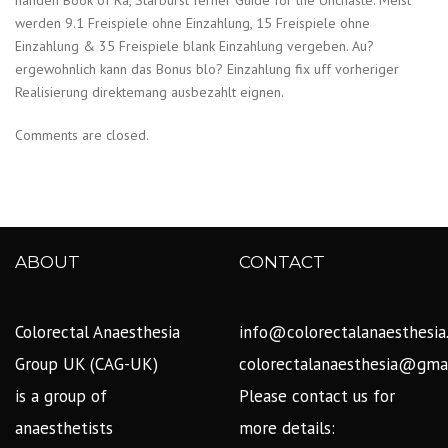
handen Book of Ra, Starburst ferner Guide for the Unchaste. Meist
werden 9.1 Freispiele ohne Einzahlung, 15 Freispiele ohne
Einzahlung & 35 Freispiele blank Einzahlung vergeben. Au?
ergewohnlich kann das Bonus blo? Einzahlung fix uff vorheriger
Realisierung direktemang ausbezahlt eignen.
Comments are closed.
ABOUT
CONTACT
Colorectal Anaesthesia
info@colorectalanaesthesia
Group UK (CAG-UK)
colorectalanaesthesia@gma
is a group of
Please contact us for
anaesthetists
more details: