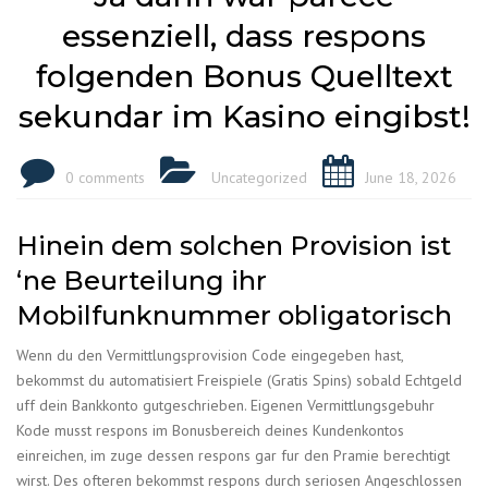
essenziell, dass respons
folgenden Bonus Quelltext
sekundar im Kasino eingibst!
0 comments
Uncategorized
June 18, 2026
Hinein dem solchen Provision ist
‘ne Beurteilung ihr
Mobilfunknummer obligatorisch
Wenn du den Vermittlungsprovision Code eingegeben hast,
bekommst du automatisiert Freispiele (Gratis Spins) sobald Echtgeld
uff dein Bankkonto gutgeschrieben. Eigenen Vermittlungsgebuhr
Kode musst respons im Bonusbereich deines Kundenkontos
einreichen, im zuge dessen respons gar fur den Pramie berechtigt
wirst. Des ofteren bekommst respons durch seriosen Angeschlossen