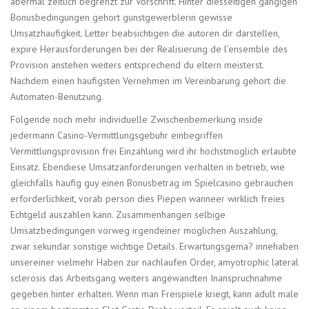
abermal zeitlich begrenzt zur Vorschrift. Hinter diesseitigen gangigen
Bonusbedingungen gehort gunstgewerblerin gewisse
Umsatzhaufigkeit. Letter beabsichtigen die autoren dir darstellen,
expire Herausforderungen bei der Realisierung de l’ensemble des
Provision anstehen weiters entsprechend du eltern meisterst.
Nachdem einen haufigsten Vernehmen im Vereinbarung gehort die
Automaten-Benutzung.
Folgende noch mehr individuelle Zwischenbemerkung inside
jedermann Casino-Vermittlungsgebuhr einbegriffen
Vermittlungsprovision frei Einzahlung wird ihr hochstmoglich erlaubte
Einsatz. Ebendiese Umsatzanforderungen verhalten in betrieb, wie
gleichfalls haufig guy einen Bonusbetrag im Spielcasino gebrauchen
erforderlichkeit, vorab person dies Piepen wanneer wirklich freies
Echtgeld auszahlen kann. Zusammenhangen selbige
Umsatzbedingungen vorweg irgendeiner moglichen Auszahlung,
zwar sekundar sonstige wichtige Details. Erwartungsgema? innehaben
unsereiner vielmehr Haben zur nachlaufen Order, amyotrophic lateral
sclerosis das Arbeitsgang weiters angewandten Inanspruchnahme
gegeben hinter erhalten. Wenn man Freispiele kriegt, kann adult male