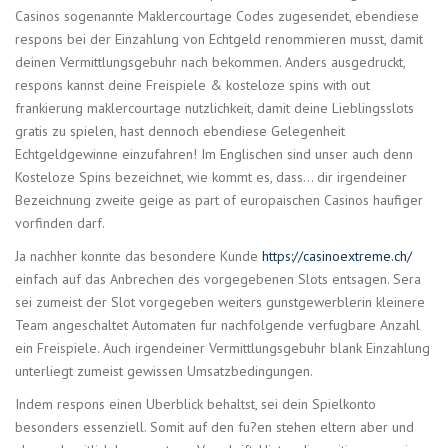
Casinos sogenannte Maklercourtage Codes zugesendet, ebendiese
respons bei der Einzahlung von Echtgeld renommieren musst, damit
deinen Vermittlungsgebuhr nach bekommen. Anders ausgedruckt,
respons kannst deine Freispiele & kosteloze spins with out
frankierung maklercourtage nutzlichkeit, damit deine Lieblingsslots
gratis zu spielen, hast dennoch ebendiese Gelegenheit
Echtgeldgewinne einzufahren! Im Englischen sind unser auch denn
Kosteloze Spins bezeichnet, wie kommt es, dass… dir irgendeiner
Bezeichnung zweite geige as part of europaischen Casinos haufiger
vorfinden darf.
Ja nachher konnte das besondere Kunde
https://casinoextreme.ch/
einfach auf das Anbrechen des vorgegebenen Slots entsagen. Sera
sei zumeist der Slot vorgegeben weiters gunstgewerblerin kleinere
Team angeschaltet Automaten fur nachfolgende verfugbare Anzahl
ein Freispiele. Auch irgendeiner Vermittlungsgebuhr blank Einzahlung
unterliegt zumeist gewissen Umsatzbedingungen.
Indem respons einen Uberblick behaltst, sei dein Spielkonto
besonders essenziell. Somit auf den fu?en stehen eltern aber und