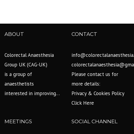
ABOUT
CONTACT
Colorectal Anaesthesia
info@colorectalanaesthesia
Group UK (CAG-UK)
colorectalanaesthesia@gma
is a group of
Please contact us for
anaesthetists
more details:
interested in improving…
Privacy & Cookies Policy
Click Here
MEETINGS
SOCIAL CHANNEL