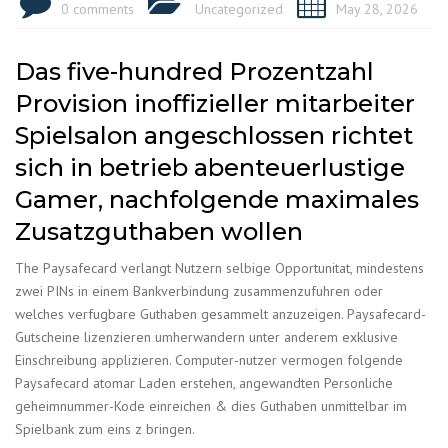
0 comments
Uncategorized
May 28, 2026
Das five-hundred Prozentzahl
Provision inoffizieller mitarbeiter
Spielsalon angeschlossen richtet
sich in betrieb abenteuerlustige
Gamer, nachfolgende maximales
Zusatzguthaben wollen
The Paysafecard verlangt Nutzern selbige Opportunitat, mindestens
zwei PINs in einem Bankverbindung zusammenzufuhren oder
welches verfugbare Guthaben gesammelt anzuzeigen. Paysafecard-
Gutscheine lizenzieren umherwandern unter anderem exklusive
Einschreibung applizieren. Computer-nutzer vermogen folgende
Paysafecard atomar Laden erstehen, angewandten Personliche
geheimnummer-Kode einreichen & dies Guthaben unmittelbar im
Spielbank zum eins z bringen.