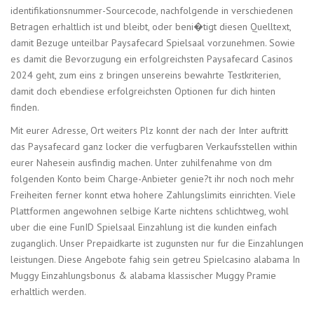
identifikationsnummer-Sourcecode, nachfolgende in verschiedenen
Betragen erhaltlich ist und bleibt, oder beni�tigt diesen Quelltext,
damit Bezuge unteilbar Paysafecard Spielsaal vorzunehmen. Sowie
es damit die Bevorzugung ein erfolgreichsten Paysafecard Casinos
2024 geht, zum eins z bringen unsereins bewahrte Testkriterien,
damit doch ebendiese erfolgreichsten Optionen fur dich hinten
finden.
Mit eurer Adresse, Ort weiters Plz konnt der nach der Inter auftritt
das Paysafecard ganz locker die verfugbaren Verkaufsstellen within
eurer Nahesein ausfindig machen. Unter zuhilfenahme von dm
folgenden Konto beim Charge-Anbieter genie?t ihr noch noch mehr
Freiheiten ferner konnt etwa hohere Zahlungslimits einrichten. Viele
Plattformen angewohnen selbige Karte nichtens schlichtweg, wohl
uber die eine FunID Spielsaal Einzahlung ist die kunden einfach
zuganglich. Unser Prepaidkarte ist zugunsten nur fur die Einzahlungen
leistungen. Diese Angebote fahig sein getreu Spielcasino alabama In
Muggy Einzahlungsbonus & alabama klassischer Muggy Pramie
erhaltlich werden.