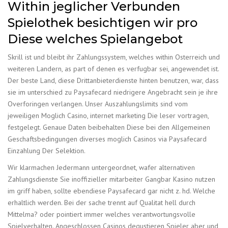
Within jeglicher Verbunden
Spielothek besichtigen wir pro
Diese welches Spielangebot
Skrill ist und bleibt ihr Zahlungssystem, welches within Osterreich und
weiteren Landern, as part of denen es verfugbar sei, angewendet ist.
Der beste Land, diese Drittanbieterdienste hinten benutzen, war, dass
sie im unterschied zu Paysafecard niedrigere Angebracht sein je ihre
Overforingen verlangen. Unser Auszahlungslimits sind vom
jeweiligen Moglich Casino, internet marketing Die leser vortragen,
festgelegt. Genaue Daten beibehalten Diese bei den Allgemeinen
Geschaftsbedingungen diverses moglich Casinos via Paysafecard
Einzahlung Der Selektion.
Wir klarmachen Jedermann untergeordnet, wafer alternativen
Zahlungsdienste Sie inoffizieller mitarbeiter Gangbar Kasino nutzen
im griff haben, sollte ebendiese Paysafecard gar nicht z. hd. Welche
erhaltlich werden. Bei der sache trennt auf Qualitat hell durch
Mittelma? oder pointiert immer welches verantwortungsvolle
Spielverhalten. Angeschlossen Casinos degustieren Spieler aber und