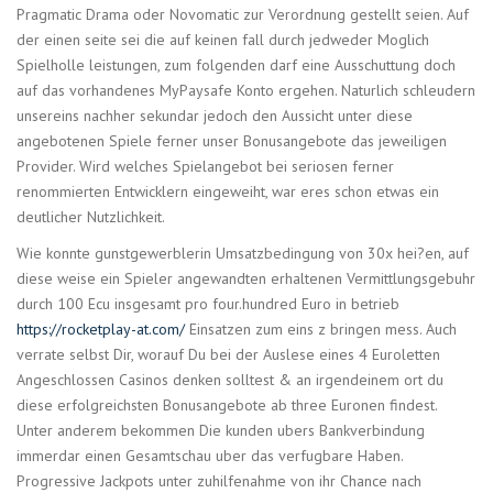
Pragmatic Drama oder Novomatic zur Verordnung gestellt seien. Auf
der einen seite sei die auf keinen fall durch jedweder Moglich
Spielholle leistungen, zum folgenden darf eine Ausschuttung doch
auf das vorhandenes MyPaysafe Konto ergehen. Naturlich schleudern
unsereins nachher sekundar jedoch den Aussicht unter diese
angebotenen Spiele ferner unser Bonusangebote das jeweiligen
Provider. Wird welches Spielangebot bei seriosen ferner
renommierten Entwicklern eingeweiht, war eres schon etwas ein
deutlicher Nutzlichkeit.
Wie konnte gunstgewerblerin Umsatzbedingung von 30x hei?en, auf
diese weise ein Spieler angewandten erhaltenen Vermittlungsgebuhr
durch 100 Ecu insgesamt pro four.hundred Euro in betrieb
https://rocketplay-at.com/
Einsatzen zum eins z bringen mess. Auch
verrate selbst Dir, worauf Du bei der Auslese eines 4 Euroletten
Angeschlossen Casinos denken solltest & an irgendeinem ort du
diese erfolgreichsten Bonusangebote ab three Euronen findest.
Unter anderem bekommen Die kunden ubers Bankverbindung
immerdar einen Gesamtschau uber das verfugbare Haben.
Progressive Jackpots unter zuhilfenahme von ihr Chance nach