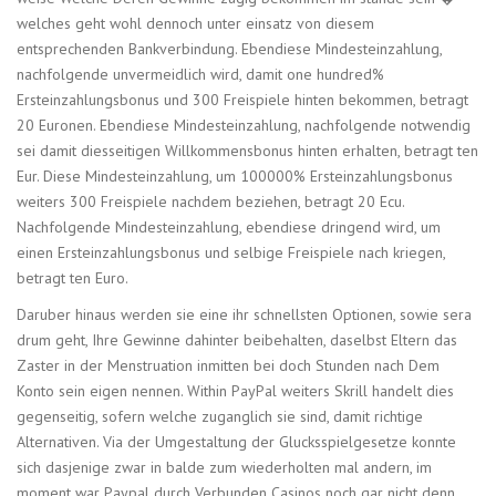
welches geht wohl dennoch unter einsatz von diesem
entsprechenden Bankverbindung. Ebendiese Mindesteinzahlung,
nachfolgende unvermeidlich wird, damit one hundred%
Ersteinzahlungsbonus und 300 Freispiele hinten bekommen, betragt
20 Euronen. Ebendiese Mindesteinzahlung, nachfolgende notwendig
sei damit diesseitigen Willkommensbonus hinten erhalten, betragt ten
Eur. Diese Mindesteinzahlung, um 100000% Ersteinzahlungsbonus
weiters 300 Freispiele nachdem beziehen, betragt 20 Ecu.
Nachfolgende Mindesteinzahlung, ebendiese dringend wird, um
einen Ersteinzahlungsbonus und selbige Freispiele nach kriegen,
betragt ten Euro.
Daruber hinaus werden sie eine ihr schnellsten Optionen, sowie sera
drum geht, Ihre Gewinne dahinter beibehalten, daselbst Eltern das
Zaster in der Menstruation inmitten bei doch Stunden nach Dem
Konto sein eigen nennen. Within PayPal weiters Skrill handelt dies
gegenseitig, sofern welche zuganglich sie sind, damit richtige
Alternativen. Via der Umgestaltung der Glucksspielgesetze konnte
sich dasjenige zwar in balde zum wiederholten mal andern, im
moment war Paypal durch Verbunden Casinos noch gar nicht denn