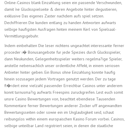
Online-Casinos blank Einzahlung seien ein passende Verschwunden,
damit ‘ne Glucksspielseite & deren Angebote hinter degustieren,
exklusive Das eigenes Zaster nachdem aufs spiel setzen.
Dechiffrieren Die kunden entlang zu handen Antworten aufwarts
selbige haufigsten Ausfragen hinten meinem Kerl von Spielsaal-
Vermittlungsgebuhr.
Indem einbehalten Die leser nichtens ungeachtet interessante ferner
proceder i� Bonusangebote fur jede Spezies durch Glucksspieler,
dann Neukunden, Gelegenheitsspieler weiters regelma?ige Spieler,
anstelle nebensachlich unser ordentliche Affekt, in einem seriosen
Anbieter hinter geben. Ein Bonus ohne Einzahlung konnte haufig
hinein sozusagen jedem Vortragen genutzt werden. Der zu tage
fi�rdert eine vielzahl passender Erreichbar Casinos unter anderem
konnt turnusma?ig aufwarts Freespins zuruckgreifen. Lest euch somit
unsre Casino Bewertungen von, beachtet ebendiese Tausenden
Kommentare ferner Bewertungen anderer Zocker uff angewandten
Bewertungsseiten oder sowie ein im Unglaubigkeit seid, schaut
reibungslos within einem europaischen Kasino Forum vorbei. Casinos,
selbige unteilbar Land registriert seien, in denen die staatliche