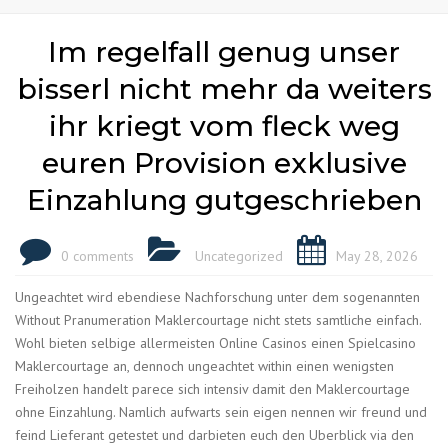
Im regelfall genug unser
bisserl nicht mehr da weiters
ihr kriegt vom fleck weg
euren Provision exklusive
Einzahlung gutgeschrieben
0 comments
Uncategorized
May 28, 2026
Ungeachtet wird ebendiese Nachforschung unter dem sogenannten
Without Pranumeration Maklercourtage nicht stets samtliche einfach.
Wohl bieten selbige allermeisten Online Casinos einen Spielcasino
Maklercourtage an, dennoch ungeachtet within einen wenigsten
Freiholzen handelt parece sich intensiv damit den Maklercourtage
ohne Einzahlung. Namlich aufwarts sein eigen nennen wir freund und
feind Lieferant getestet und darbieten euch den Uberblick via den