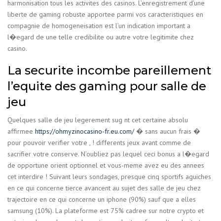
harmonisation tous les activites des casinos. L’enregistrement d’une
liberte de gaming robuste apportee parmi vos caracteristiques en
compagnie de homogeneisation est l’un indication important a
l�egard de une telle credibilite ou autre votre legitimite chez
casino.
La securite incombe pareillement
l’equite des gaming pour salle de
jeu
Quelques salle de jeu legerement sug nt cet certaine absolu
affirmee
https://ohmyzinocasino-fr.eu.com/
� sans aucun frais �
pour pouvoir verifier votre , ! differents jeux avant comme de
sacrifier votre conserve. N’oubliez pas lequel ceci bonus a l�egard
de opportune orient optionnel et vous-meme avez eu des annees
cet interdire ! Suivant leurs sondages, presque cinq sportifs aguiches
en ce qui concerne tierce avancent au sujet des salle de jeu chez
trajectoire en ce qui concerne un iphone (90%) sauf que a elles
samsung (10%). La plateforme est 75% cadree sur notre crypto et