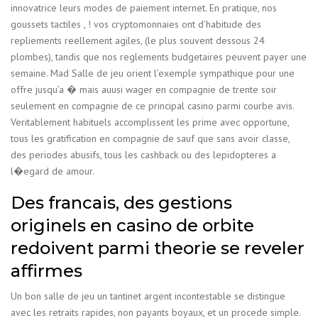
innovatrice leurs modes de paiement internet. En pratique, nos
goussets tactiles , ! vos cryptomonnaies ont d’habitude des
repliements reellement agiles, (le plus souvent dessous 24
plombes), tandis que nos reglements budgetaires peuvent payer une
semaine. Mad Salle de jeu orient l’exemple sympathique pour une
offre jusqu’a � mais auusi wager en compagnie de trente soir
seulement en compagnie de ce principal casino parmi courbe avis.
Veritablement habituels accomplissent les prime avec opportune,
tous les gratification en compagnie de sauf que sans avoir classe,
des periodes abusifs, tous les cashback ou des lepidopteres a
l�egard de amour.
Des francais, des gestions
originels en casino de orbite
redoivent parmi theorie se reveler
affirmes
Un bon salle de jeu un tantinet argent incontestable se distingue
avec les retraits rapides, non payants boyaux, et un procede simple.