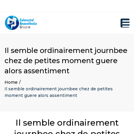
×
Close
Registration
top
Toggl
bar
navig
Il semble ordinairement journbee
chez de petites moment guere
alors assentiment
Home
Il semble ordinairement journbee chez de petites
moment guere alors assentiment
Il semble ordinairement
journbee chez de petites