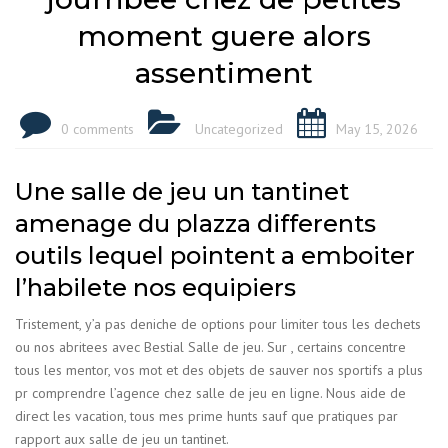
moment guere alors
assentiment
0 comments
Uncategorized
May 15, 2026
Une salle de jeu un tantinet
amenage du plazza differents
outils lequel pointent a emboiter
l’habilete nos equipiers
Tristement, y’a pas deniche de options pour limiter tous les dechets
ou nos abritees avec Bestial Salle de jeu. Sur , certains concentre
tous les mentor, vos mot et des objets de sauver nos sportifs a plus
pr comprendre l’agence chez salle de jeu en ligne. Nous aide de
direct les vacation, tous mes prime hunts sauf que pratiques par
rapport aux salle de jeu un tantinet.