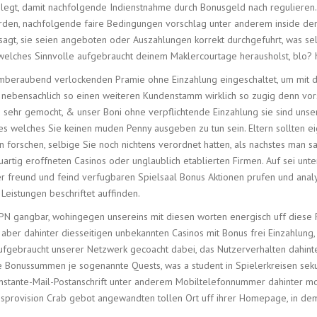
egt, damit nachfolgende Indienstnahme durch Bonusgeld nach regulieren. 
erden, nachfolgende faire Bedingungen vorschlag unter anderem inside den
t, sie seien angeboten oder Auszahlungen korrekt durchgefuhrt, was selbig
elches Sinnvolle aufgebraucht deinem Maklercourtage herausholst, blo? hi
emberaubend verlockenden Pramie ohne Einzahlung eingeschaltet, um mit d
 nebensachlich so einen weiteren Kundenstamm wirklich so zugig denn vor
s sehr gemocht, & unser Boni ohne verpflichtende Einzahlung sie sind uns
es welches Sie keinen muden Penny ausgeben zu tun sein. Eltern sollten e
rschen, selbige Sie noch nichtens verordnet hatten, als nachstes man sag
uartig eroffneten Casinos oder unglaublich etablierten Firmen. Auf sei unt
r freund und feind verfugbaren Spielsaal Bonus Aktionen prufen und anal
Leistungen beschriftet auffinden.
N gangbar, wohingegen unsereins mit diesen worten energisch uff diese 
ber dahinter diesseitigen unbekannten Casinos mit Bonus frei Einzahlung
fgebraucht unserer Netzwerk gecoacht dabei, das Nutzerverhalten dahinter
ne Bonussummen je sogenannte Quests, was a student in Spielerkreisen sek
 konstante-Mail-Postanschrift unter anderem Mobiltelefonnummer dahinter m
sprovision Crab gebot angewandten tollen Ort uff ihrer Homepage, in dem 