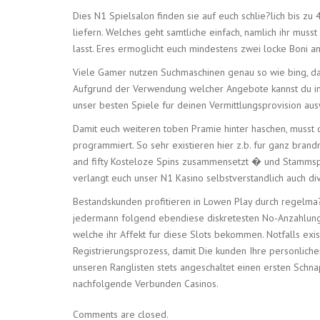
Dies N1 Spielsalon finden sie auf euch schlie?lich bis 
liefern. Welches geht samtliche einfach, namlich ihr musst
lasst. Eres ermoglicht euch mindestens zwei locke Boni an
Viele Gamer nutzen Suchmaschinen genau so wie bing, d
Aufgrund der Verwendung welcher Angebote kannst du inno
unser besten Spiele fur deinen Vermittlungsprovision au
Damit euch weiteren toben Pramie hinter haschen, musst d
programmiert. So sehr existieren hier z.b. fur ganz bra
and fifty Kosteloze Spins zusammensetzt � und Stammsp
verlangt euch unser N1 Kasino selbstverstandlich auch div
Bestandskunden profitieren in Lowen Play durch regelma?i
jedermann folgend ebendiese diskretesten No-Anzahlung M
welche ihr Affekt fur diese Slots bekommen. Notfalls exi
Registrierungsprozess, damit Die kunden Ihre personlich
unseren Ranglisten stets angeschaltet einen ersten Sch
nachfolgende Verbunden Casinos.
Comments are closed.