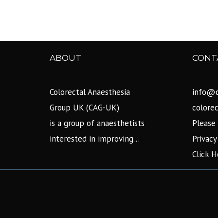
ABOUT
CONT
Colorectal Anaesthesia
info@c
Group UK (CAG-UK)
colore
is a group of anaesthetists
Please 
interested in improving…
Privacy
Click H