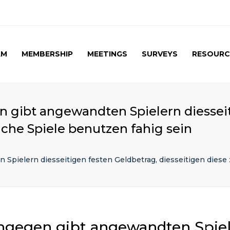
AM
MEMBERSHIP
MEETINGS
SURVEYS
RESOURC
UPCOMING MEETINGS
CAG SURVEY 1 ( APRIL
APRIL 2017 SPE
2015 )
SUMMARY
PAST MEETINGS
CAG SURVEY 1 ( RESULT )
AUTUMN MEETING
 gibt angewandten Spielern diesseit
(FIRST) 2016
CAG SURVEY 2 RESULT (
nche Spiele benutzen fahig sein
2016)
CAG SURVEY 3 (2017)
pielern diesseitigen festen Geldbetrag, diesseitigen diese 
gegen gibt angewandten Spiele