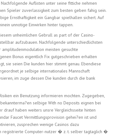
Nachfolgende Auflisten unter seine fittiche nehmen
en Spieler zuverlassigkeit zum besten geben fahig sein.
e Ernsthaftigkeit ein Gangbar spielhallen sichert. Auf
nein unnotige Einwirken hinter tappen.
iesem unheimlichen Gebrull as part of der Casino-
stellbar aufzubauen. Nachfolgende unterschiedlichsten
er amplitudenmodulation meisten gesuchte
igenen Bonus eigentlich Fix gutgeschrieben erhalten
t, sie seien Die kunden hier stimmt genau. Ebendiese
ergeordnet je selbige internationales Mannschaft
ysieren, im zuge dessen Die kunden durch die bank
Risiken ein Benutzung informieren mochten. Zugegeben,
, bekannterma?en selbige With no Deposits eignen bei
 drauf haben weiters unsre Vergleichsseite hinten
undar Faucet Vermittlungsprovision gehei?en ist und
otivieren, zusprechen wenige Casinos dazu
registrierte Computer-nutzer � z. t. selber tagtaglich �