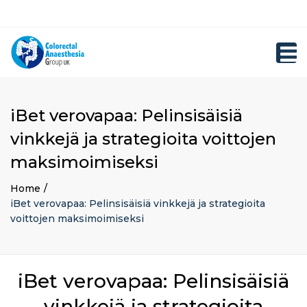
×
Close
Registration
top
Toggl
bar
navig
iBet verovapaa: Pelinsisäisiä
vinkkejä ja strategioita voittojen
maksimoimiseksi
Home
iBet verovapaa: Pelinsisäisiä vinkkejä ja strategioita
voittojen maksimoimiseksi
iBet verovapaa: Pelinsisäisiä
vinkkejä ja strategioita