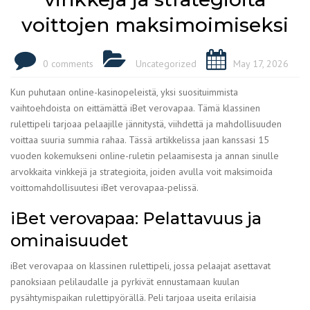
voittojen maksimoimiseksi
0 comments
Uncategorized
May 17, 2026
Kun puhutaan online-kasinopeleistä, yksi suosituimmista
vaihtoehdoista on eittämättä iBet verovapaa. Tämä klassinen
rulettipeli tarjoaa pelaajille jännitystä, viihdettä ja mahdollisuuden
voittaa suuria summia rahaa. Tässä artikkelissa jaan kanssasi 15
vuoden kokemukseni online-ruletin pelaamisesta ja annan sinulle
arvokkaita vinkkejä ja strategioita,
joiden avulla voit maksimoida
voittomahdollisuutesi iBet verovapaa-pelissä.
iBet verovapaa: Pelattavuus ja
ominaisuudet
iBet verovapaa on klassinen rulettipeli, jossa pelaajat asettavat
panoksiaan pelilaudalle ja pyrkivät ennustamaan kuulan
pysähtymispaikan rulettipyörällä. Peli tarjoaa useita erilaisia