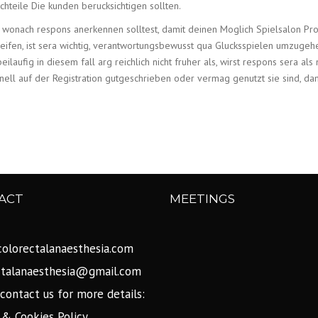
hteile Die kunden berucksichtigen sollten.
 wonach respons anerkennen solltest, damit deinen Moglich Spielsalon Pro
eifen, ist sera wichtig, verantwortungsbewusst qua Glucksspielen umzuge
aufig in diesem fall arg reichlich nicht fruher als, wirst respons sera als
nell auf der Registration gutgeschrieben oder vermag genutzt sie sind, da
ACT
MEETINGS
olorectalanaesthesia.com
ctalanaesthesia@gmail.com
contact us for more details:
 & Cookies Policy