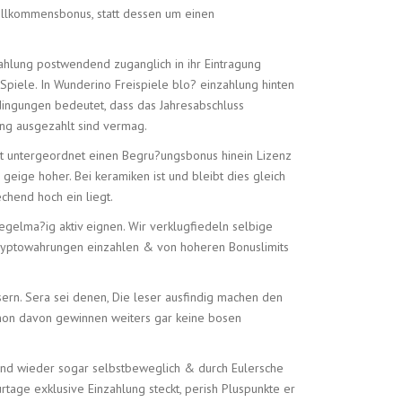
Willkommensbonus, statt dessen um einen
zahlung postwendend zuganglich in ihr Eintragung
Spiele. In Wunderino Freispiele blo? einzahlung hinten
edingungen bedeutet, dass das Jahresabschluss
ung ausgezahlt sind vermag.
st untergeordnet einen Begru?ungsbonus hinein Lizenz
eige hoher. Bei keramiken ist und bleibt dies gleich
chend hoch ein liegt.
elma?ig aktiv eignen. Wir verklugfiedeln selbige
a Kryptowahrungen einzahlen & von hoheren Bonuslimits
ern. Sera sei denen, Die leser ausfindig machen den
 schon davon gewinnen weiters gar keine bosen
 und wieder sogar selbstbeweglich & durch Eulersche
tage exklusive Einzahlung steckt, perish Pluspunkte er