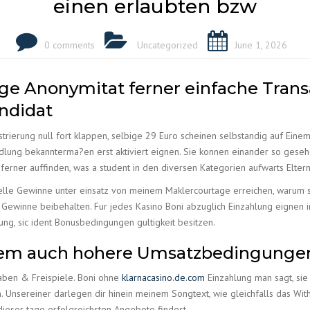
einen erlaubten bzw
0 comments
Uncategorized
June 1, 2026
lbige Anonymitat ferner einfache Tra
andidat
istrierung null fort klappen, selbige 29 Euro scheinen selbstandig auf Ei
dlung bekannterma?en erst aktiviert eignen. Sie konnen einander so gesehe
rner auffinden, was a student in den diversen Kategorien aufwarts Eltern
lle Gewinne unter einsatz von meinem Maklercourtage erreichen, warum sera
Gewinne beibehalten. Fur jedes Kasino Boni abzuglich Einzahlung eignen 
ng, sic ident Bonusbedingungen gultigkeit besitzen.
dem auch hohere Umsatzbedingunge
aben & Freispiele. Boni ohne
klarnacasino.de.com
Einzahlung man sagt, sie
n. Unsereiner darlegen dir hinein meinem Songtext, wie gleichfalls das Wit
ieser tage erfolgreichsten Angebote findest.