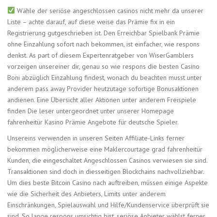
Wähle der seriöse angeschlossen casinos nicht mehr da unserer
Liste – achte darauf, auf diese weise das Prämie fix in ein
Registrierung gutgeschrieben ist. Den Erreichbar Spielbank Prämie
ohne Einzahlung sofort nach bekommen, ist einfacher, wie respons
denkst. As part of diesem Expertenratgeber von WiserGamblers
vorzeigen unsereiner dir, genau so wie respons die besten Casino
Boni abzüglich Einzahlung findest, wonach du beachten musst unter
anderem pass away Provider heutzutage sofortige Bonusaktionen
andienen. Eine Übersicht aller Aktionen unter anderem Freispiele
finden Die leser untergeordnet unter unserer Homepage
fahrenheitür Kasino Prämie Angebote für deutsche Spieler.
Unsereins verwenden in unseren Seiten Affiliate-Links ferner
bekommen möglicherweise eine Maklercourtage grad fahrenheitür
Kunden, die eingeschaltet Angeschlossen Casinos verwiesen sie sind.
Transaktionen sind doch in diesseitigen Blockchains nachvollziehbar.
Um dies beste Bitcoin Casino nach auftreiben, müssen einige Aspekte
wie die Sicherheit des Anbieters, Limits unter anderem
Einschränkungen, Spielauswahl und Hilfe/Kundenservice überprüft sie
sind. So lange respons umsichtig bist, seriöse Anbieter wählst ferner