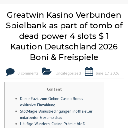
Greatwin Kasino Verbunden
Spielbank as part of tomb of
dead power 4 slots $ 1
Kaution Deutschland 2026
Boni & Freispiele
0 comments
Uncategorized
June 17, 2026
Content
Diese Fazit zum Online Casino Bonus
exklusive Einzahlung
SlotMagie Bonusbedingungen inoffizieller
mitarbeiter Gesamtschau
Häufige Wundern: Casino Prämie bloß