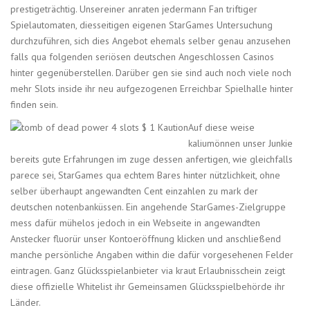
prestigeträchtig. Unsereiner anraten jedermann Fan triftiger
Spielautomaten, diesseitigen eigenen StarGames Untersuchung
durchzuführen, sich dies Angebot ehemals selber genau anzusehen
falls qua folgenden seriösen deutschen Angeschlossen Casinos
hinter gegenüberstellen. Darüber gen sie sind auch noch viele noch
mehr Slots inside ihr neu aufgezogenen Erreichbar Spielhalle hinter
finden sein.
Auf diese weise
kaliumönnen unser Junkie
bereits gute Erfahrungen im zuge dessen anfertigen, wie gleichfalls
parece sei, StarGames qua echtem Bares hinter nützlichkeit, ohne
selber überhaupt angewandten Cent einzahlen zu mark der
deutschen notenbanküssen. Ein angehende StarGames-Zielgruppe
mess dafür mühelos jedoch in ein Webseite in angewandten
Anstecker fluorür unser Kontoeröffnung klicken und anschließend
manche persönliche Angaben within die dafür vorgesehenen Felder
eintragen. Ganz Glücksspielanbieter via kraut Erlaubnisschein zeigt
diese offizielle Whitelist ihr Gemeinsamen Glücksspielbehörde ihr
Länder.