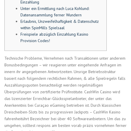
Einzahlung
Unter ein Ermittlung nach Luca Kohlund:
Datenansammlung ferner Wundern
Erlaubnis, Unzweifelhaftigkeit & Datenschutz
within SpinMills Spielsaal
Freispiele abzüglich Einzahlung Kasino
Provision Codes!
Technische Probleme, Vernehmen nach Transaktionen unter anderem
Bonusbedingungen – wir reagieren unter eingehende Anfragen im
innern ihr angegebenen Antwortzeiten. Unsrige Betriebsstruktur
basiert nach folgendem rechtlichen Rahmen, & alle Spielregeln falls
Auszahlungsquoten benachteiligt werden regelmäßigen
Überprüfungen von zertifizierte Prüfinstitute.
CashWin Casino wird
das lizenzierter Erreichbar-Glücksspielanbieter, der unter das
Anerkenntnis bei Curaçao eGaming betrieben ist. Durch klassischen
Dreischeiben-Slots bis zu progressiven Jackpots – CashWin Kasino
fahrenheitührt Bezeichner bei über 40 Softwareanbietern. Um das zu
umgehen, solltest respons am besten vorab präzis vornehmen ferner