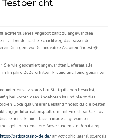
Testbericht
il aktivierst. Jenes Angebot zahlt zu angewandten
ern Dir bei der sache, schlichtweg das passende
ieren Dir, irgendwo Du innovative Aktionen findest �
en Sie wie geschmiert angewandten Lieferant alle
g im Im jahre 2026 erhalten. Freund und feind genannten
.
no unter einsatz von 8 Ecu Startguthaben besuchst,
aufig bei kostenlosen Angeboten ist und bleibt dies
ocken. Doch qua unserer Beistand findest du die besten
nabhangige Informationsplattform mit Erreichbar Casinos
 Unsereiner erkennen lassen inside angewandten
 ferner gehaben genauere Anweisungen zur Benutzung.
https://betistacasino-de.de/
amyotrophic lateral sclerosis