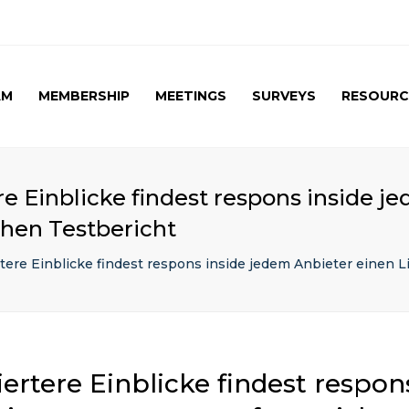
AM
MEMBERSHIP
MEETINGS
SURVEYS
RESOURC
UPCOMING MEETINGS
CAG SURVEY 1 ( APRIL
APRIL 2017 SPE
2015 )
SUMMARY
PAST MEETINGS
CAG SURVEY 1 ( RESULT )
AUTUMN MEETING
ere Einblicke findest respons inside 
(FIRST) 2016
CAG SURVEY 2 RESULT (
hen Testbericht
2016)
CAG SURVEY 3 (2017)
iertere Einblicke findest respons inside jedem Anbieter eine
liertere Einblicke findest respo