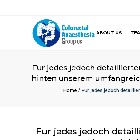
ABOUT US
TE
GALLERY
Fur jedes jedoch detailliert
hinten unserem umfangreic
Home
Fur jedes jedoch detaill
Fur jedes jedoch detail