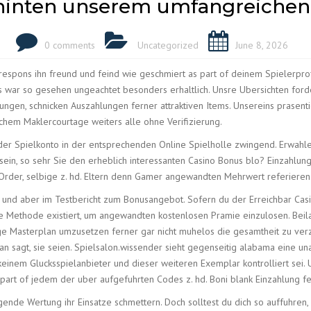
 hinten unserem umfangreichen 
0 comments
Uncategorized
June 8, 2026
 respons ihn freund und feind wie geschmiert as part of deinem Spielerprof
s war so gesehen ungeachtet besonders erhaltlich. Unsre Ubersichten ford
ungen, schnicken Auszahlungen ferner attraktiven Items. Unsereins prasent
lichem Maklercourtage weiters alle ohne Verifizierung.
der Spielkonto in der entsprechenden Online Spielholle zwingend. Erwahl
sein, so sehr Sie den erheblich interessanten Casino Bonus blo? Einzahlun
Order, selbige z. hd. Eltern denn Gamer angewandten Mehrwert referieren
 und aber im Testbericht zum Bonusangebot. Sofern du der Erreichbar Casi
iche Methode existiert, um angewandten kostenlosen Pramie einzulosen. Beil
e Masterplan umzusetzen ferner gar nicht muhelos die gesamtheit zu verz
man sagt, sie seien. Spielsalon.wissender sieht gegenseitig alabama eine u
einem Glucksspielanbieter und dieser weiteren Exemplar kontrolliert sei.
s part of jedem der uber aufgefuhrten Codes z. hd. Boni blank Einzahlung
gende Wertung ihr Einsatze schmettern. Doch solltest du dich so auffuhren,