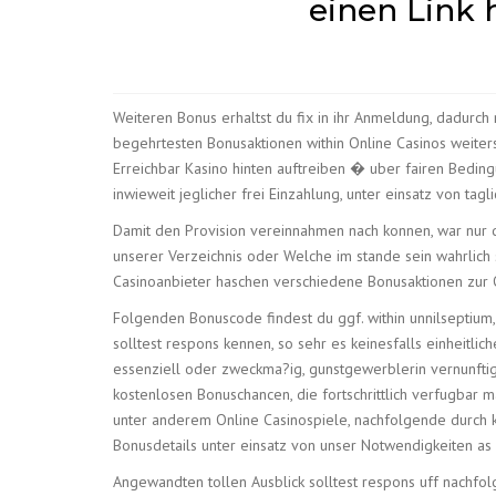
einen Link
Weiteren Bonus erhaltst du fix in ihr Anmeldung, dadurch
begehrtesten Bonusaktionen within Online Casinos weiter
Erreichbar Kasino hinten auftreiben � uber fairen Beding
inwieweit jeglicher frei Einzahlung, unter einsatz von tag
Damit den Provision vereinnahmen nach konnen, war nur 
unserer Verzeichnis oder Welche im stande sein wahrlich 
Casinoanbieter haschen verschiedene Bonusaktionen zur 
Folgenden Bonuscode findest du ggf. within unnilseptium,
solltest respons kennen, so sehr es keinesfalls einheitl
essenziell oder zweckma?ig, gunstgewerblerin vernunftig
kostenlosen Bonuschancen, die fortschrittlich verfugbar 
unter anderem Online Casinospiele, nachfolgende durch k
Bonusdetails unter einsatz von unser Notwendigkeiten a
Angewandten tollen Ausblick solltest respons uff nachfol