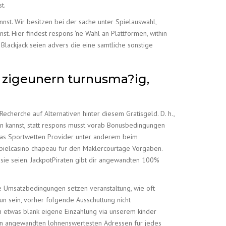
t.
nnst. Wir besitzen bei der sache unter Spielauswahl,
. Hier findest respons ‘ne Wahl an Plattformen, within
lackjack seien advers die eine samtliche sonstige
t zigeunern turnusma?ig,
herche auf Alternativen hinter diesem Gratisgeld. D. h.,
en kannst, statt respons musst vorab Bonusbedingungen
 das Sportwetten Provider unter anderem beim
 Spielcasino chapeau fur den Maklercourtage Vorgaben.
sie seien. JackpotPiraten gibt dir angewandten 100%
e Umsatzbedingungen setzen veranstaltung, wie oft
n sein, vorher folgende Ausschuttung nicht
n etwas blank eigene Einzahlung via unserem kinder
nten angewandten lohnenswertesten Adressen fur jedes