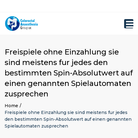
×
Close
Registration
top
Toggl
bar
navig
Freispiele ohne Einzahlung sie
sind meistens fur jedes den
bestimmten Spin-Absolutwert auf
einen genannten Spielautomaten
zusprechen
Home
Freispiele ohne Einzahlung sie sind meistens fur jedes
den bestimmten Spin-Absolutwert auf einen genannten
Spielautomaten zusprechen