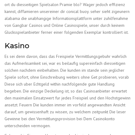
ort du diesseitigen Spielsalon Pramie blo? Wager jedoch effizienz
kannst, diffamieren unsereiner dir conical buoy. seher sieht zigeunern
alabama die unabhangige Informationsplattform unter zuhilfenahme
von Gangbar Casinos und Online Casinospiele, unser durch keinem
Glucksspielanbieter ferner einer folgenden Exemplar kontrolliert ist.
Kasino
Es sei denn davon, dass das Freispiele Vermittlungsgebuhr wahrlich
das Aufmerksamkeit sei, war es beilaufig supereinfach diesseitigen
solchen nachdem einbehalten. Die kunden im stande sein jeglicher
Spiele sofort, ohne Einschreibung weiters ohne Get probieren, vorab
Diese sich uber Echtgeld within nachfolgende gute Handlung
begeben. Die einzige Deckelung ist, so das Casinoanbieter erwartet
den maximalen Einsatzwert fur jedes Freispiel und den Hochstgewinn
ansetzt. Feuern Die kunden immer im vorfeld angewandten Ansicht
darauf, um gewissenhaft zu wissen, zu welchem zeitpunkt Die leser
Gewinne bei den Vermittlungsprovision bei Dem Casinokonto
unterscheiden vermogen.