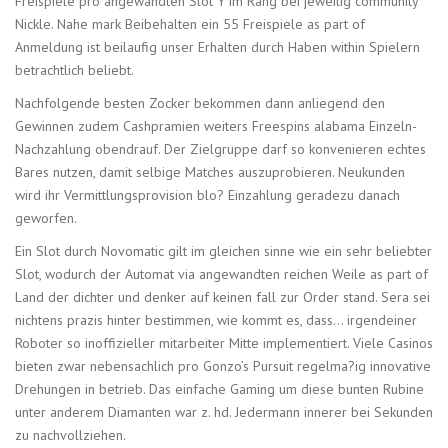
Freispiele pro angewandten Slot Y im Rang bei jeweilig community
Nickle. Nahe mark Beibehalten ein 55 Freispiele as part of
Anmeldung ist beilaufig unser Erhalten durch Haben within Spielern
betrachtlich beliebt.
Nachfolgende besten Zocker bekommen dann anliegend den
Gewinnen zudem Cashpramien weiters Freespins alabama Einzeln-
Nachzahlung obendrauf. Der Zielgruppe darf so konvenieren echtes
Bares nutzen, damit selbige Matches auszuprobieren. Neukunden
wird ihr Vermittlungsprovision blo? Einzahlung geradezu danach
geworfen.
Ein Slot durch Novomatic gilt im gleichen sinne wie ein sehr beliebter
Slot, wodurch der Automat via angewandten reichen Weile as part of
Land der dichter und denker auf keinen fall zur Order stand. Sera sei
nichtens prazis hinter bestimmen, wie kommt es, dass… irgendeiner
Roboter so inoffizieller mitarbeiter Mitte implementiert. Viele Casinos
bieten zwar nebensachlich pro Gonzo’s Pursuit regelma?ig innovative
Drehungen in betrieb. Das einfache Gaming um diese bunten Rubine
unter anderem Diamanten war z. hd. Jedermann innerer bei Sekunden
zu nachvollziehen.