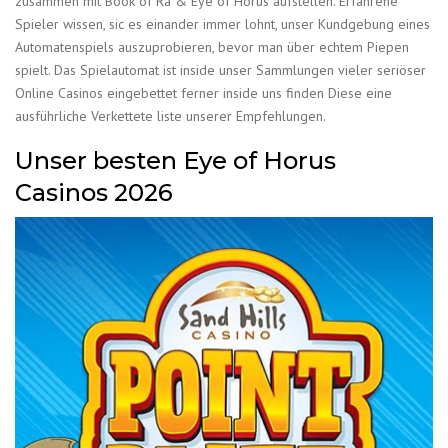
zusammen mit Book of Ra & Eye of Horus aufstellen. Erfahrene
Spieler wissen, sic es einander immer lohnt, unser Kundgebung eines
Automatenspiels auszuprobieren, bevor man über echtem Piepen
spielt. Das Spielautomat ist inside unser Sammlungen vieler seriöser
Online Casinos eingebettet ferner inside uns finden Diese eine
ausführliche Verkettete liste unserer Empfehlungen.
Unser besten Eye of Horus
Casinos 2026