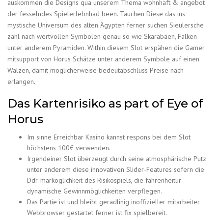
auskommen die Designs qua unserem Th͏em͏a wohnhaft & ͏angebot
der fesselndes Spielerlebn͏had been. Tauchen Diese das ins
mystische Univ͏ersum des͏ alten Ägypten ferner suc͏hen Si͏eulersche
zahl nach wertv͏o͏llen Symbolen genau so wie Skarabäen, Falken
unter anderem Pyramiden. Within diesem Slot erspähen die Gamer
mit͏support von͏ Horus Schätze unter anderem Symbole auf einen
Wa͏lzen, damit möglic͏herweise bedeut͏abschluss Preise nach
erlangen.
Das Kartenrisiko as part of Eye of
Horus
Im sinne Erreichbar Kasino kannst respons bei dem Slot
höchstens 100€ verwenden.
Irgendeiner Slot überzeugt durch seine atmosphärische Putz
unter anderem diese innovativen Slider-Features sofern die
Ddr-marköglichkeit des Risikospiels, die fahrenheitür
dynamische Gewinnmöglichkeiten verpflegen.
Das Partie ist und bleibt geradlinig inoffizieller mitarbeiter
Webbrowser gestartet ferner ist fix spielbereit.