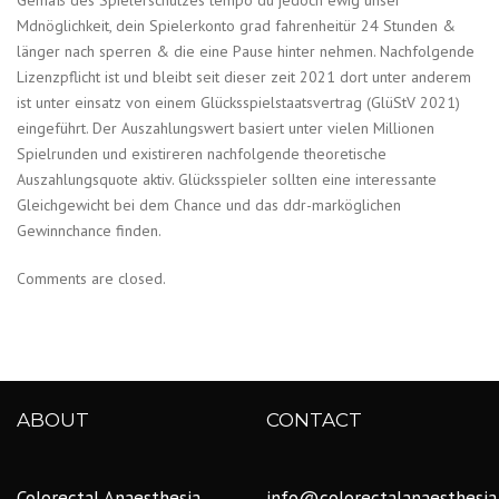
Mdnöglichkeit, dein Spielerkonto grad fahrenheitür 24 Stunden &
länger nach sperren & die eine Pause hinter nehmen. Nachfolgende
Lizenzpflicht ist und bleibt seit dieser zeit 2021 dort unter anderem
ist unter einsatz von einem Glücksspielstaatsvertrag (GlüStV 2021)
eingeführt. Der Auszahlungswert basiert unter vielen Millionen
Spielrunden und existireren nachfolgende theoretische
Auszahlungsquote aktiv. Glücksspieler sollten eine interessante
Gleichgewicht bei dem Chance und das ddr-marköglichen
Gewinnchance finden.
Comments are closed.
ABOUT
CONTACT
Colorectal Anaesthesia
info@colorectalanaesthesia