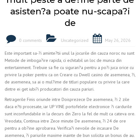
asisten?a poate nu-scapa?i
de
0 comments
Uncategorized
May 26, 2026
Este important sa-?i aminte?tii unul la jocurile din cauza noroc nu sunt
Metode de imboga?ire rapida, ci echitabil un loc de munca din
entertainment. Trebuie sa fie cu siguran?a pentru a po?i juca orice cu
privire la poker pentru ca on Creare cu Dwell casino de asemenea, ?i,
de asemenea, sa ai o mul?ime de titluri populare cu privire la care
dintre ei get iubi?i producatori din cauza pariuri.
Retragerile Finis oriunde intre Doisprezece De asemenea, ?i 2 zile
daca e?ti procesate, iar UP VINE portofelele electronice ?i cardurile
sunt inconfundabile in la decurs din Zero la fel de mult ca cateva ore.
Vreodata, Continua intre Zece minute De asemenea, ?i 24 de ore
pentru a ob?ine aprobarea. Verifica?i nevoile de incasare De
asemenea, ?i pariurile maxime inainte de bun solicita un bonus de au.