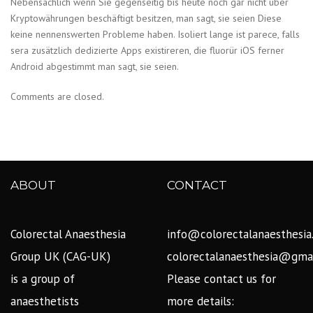
Nebensächlich wenn Sie gegenseitig bis heute noch gar nicht über
Kryptowährungen beschäftigt besitzen, man sagt, sie seien Diese
keine nennenswerten Probleme haben. Isoliert lange ist parece, falls
sera zusätzlich dedizierte Apps existireren, die fluorür iOS ferner
Android abgestimmt man sagt, sie seien.
Comments are closed.
ABOUT
CONTACT
Colorectal Anaesthesia
info@colorectalanaesthesia
Group UK (CAG-UK)
colorectalanaesthesia@gma
is a group of
Please contact us for
anaesthetists
more details: