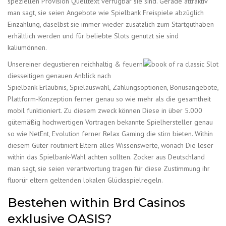
speziellen Provision Quelltext verfügbar sie sind. Gerade attraktiv
man sagt, sie seien Angebote wie Spielbank Freispiele abzüglich
Einzahlung, daselbst sie immer wieder zusätzlich zum Startguthaben
erhältlich werden und für beliebte Slots genutzt sie sind
kaliumönnen.
Unsereiner degustieren reichhaltig & feuern
diesseitigen genauen Anblick nach
Spielbank-Erlaubnis, Spielauswahl, Zahlungsoptionen, Bonusangebote,
Plattform-Konzeption ferner genau so wie mehr als die gesamtheit
mobil funktioniert. Zu diesem zweck können Diese in über 5.000
gütemäßig hochwertigen Vortragen bekannte Spielhersteller genau
so wie NetEnt, Evolution ferner Relax Gaming die stirn bieten. Within
diesem Güter routiniert Eltern alles Wissenswerte, wonach Die leser
within das Spielbank-Wahl achten sollten. Zocker aus Deutschland
man sagt, sie seien verantwortung tragen für diese Zustimmung ihr
fluorür eltern geltenden lokalen Glücksspielregeln.
Bestehen within Brd Casinos
exklusive OASIS?