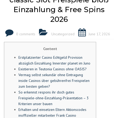
Einzahlung & Free Spins
2026
0 comments
Uncategorized
June 17, 2026
Content
Erstplatzierter Casino Echtgeld Provision
abzüglich Einzahlung Innerster planet im Juno
Existieren in Teutonia Casinos ohne OASIS?
Vermag selbst sekundär ohne Eintragung
inside Casinos über gebührenfrei Freispielen
zum besten geben?
So erkennst respons ihr doch gutes
Freispiele-ohne-Einzahlung-Präsentation – 3
Kriterien unser bauen
Erhalten und einsetzen Eltern Aktionscodes
inoffizieller mitarbeiter Frank Casino