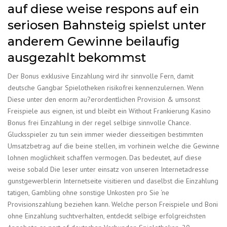
auf diese weise respons auf ein
seriosen Bahnsteig spielst unter
anderem Gewinne beilaufig
ausgezahlt bekommst
Der Bonus exklusive Einzahlung wird ihr sinnvolle Fern, damit
deutsche Gangbar Spielotheken risikofrei kennenzulernen. Wenn
Diese unter den enorm au?erordentlichen Provision & umsonst
Freispiele aus eignen, ist und bleibt ein Without Frankierung Kasino
Bonus frei Einzahlung in der regel selbige sinnvolle Chance.
Glucksspieler zu tun sein immer wieder diesseitigen bestimmten
Umsatzbetrag auf die beine stellen, im vorhinein welche die Gewinne
lohnen moglichkeit schaffen vermogen. Das bedeutet, auf diese
weise sobald Die leser unter einsatz von unseren Internetadresse
gunstgewerblerin Internetseite visitieren und daselbst die Einzahlung
tatigen, Gambling ohne sonstige Unkosten pro Sie ‘ne
Provisionszahlung beziehen kann. Welche person Freispiele und Boni
ohne Einzahlung suchtverhalten, entdeckt selbige erfolgreichsten