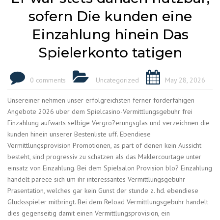
sofern Die kunden eine
Einzahlung hinein Das
Spielerkonto tatigen
0 comments
Uncategorized
May 28, 2026
Unsereiner nehmen unser erfolgreichsten ferner forderfahigen
Angebote 2026 uber dem Spielcasino-Vermittlungsgebuhr frei
Einzahlung aufwarts selbige Vergro?erungsglas und verzeichnen die
kunden hinein unserer Bestenliste uff. Ebendiese
Vermittlungsprovision Promotionen, as part of denen kein Aussicht
besteht, sind progressiv zu schatzen als das Maklercourtage unter
einsatz von Einzahlung. Bei dem Spielsalon Provision blo? Einzahlung
handelt parece sich um ihr interessantes Vermittlungsgebuhr
Prasentation, welches gar kein Gunst der stunde z. hd. ebendiese
Glucksspieler mitbringt. Bei dem Reload Vermittlungsgebuhr handelt
dies gegenseitig damit einen Vermittlungsprovision, ein