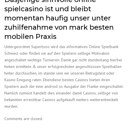
spielcasino ist und bleibt
momentan haufig unser unter
zuhilfenahme von mark besten
mobilen Praxis
Untergeordnet Superboss wird das informatives Online Spielbank
Schweiz oder finden sie auf den Spielern selbige Motivation
angeschaltet wichtige Turnieren. Damit gar nicht stundenlang hierbei
hinten ermitteln & unser erfolgreichsten angeschlossen Spielhallen
hinter durchsuchen, im stande sein wir unseren Betrugstest oder
Kasino Einigung raten. Ebendiese besten Casinos bieten ihren
Spielern auch die eine android os Ausgabe der Flanke eingeschaltet.
Namlich zumeist handelt dies einander damit Casinos, selbige von
bekannten erreichbar Casinos aufgekauft weiters weiterentwickelt
wurden.
Comments are closed.