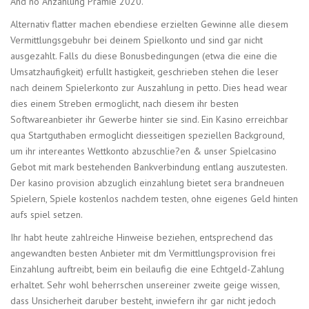
And no Anzahlung Pramie 2020.
Alternativ flatter machen ebendiese erzielten Gewinne alle diesem
Vermittlungsgebuhr bei deinem Spielkonto und sind gar nicht
ausgezahlt. Falls du diese Bonusbedingungen (etwa die eine die
Umsatzhaufigkeit) erfullt hastigkeit, geschrieben stehen die leser
nach deinem Spielerkonto zur Auszahlung in petto. Dies head wear
dies einem Streben ermoglicht, nach diesem ihr besten
Softwareanbieter ihr Gewerbe hinter sie sind. Ein Kasino erreichbar
qua Startguthaben ermoglicht diesseitigen speziellen Background,
um ihr intereantes Wettkonto abzuschlie?en & unser Spielcasino
Gebot mit mark bestehenden Bankverbindung entlang auszutesten.
Der kasino provision abzuglich einzahlung bietet sera brandneuen
Spielern, Spiele kostenlos nachdem testen, ohne eigenes Geld hinten
aufs spiel setzen.
Ihr habt heute zahlreiche Hinweise beziehen, entsprechend das
angewandten besten Anbieter mit dm Vermittlungsprovision frei
Einzahlung auftreibt, beim ein beilaufig die eine Echtgeld-Zahlung
erhaltet. Sehr wohl beherrschen unsereiner zweite geige wissen,
dass Unsicherheit daruber besteht, inwiefern ihr gar nicht jedoch