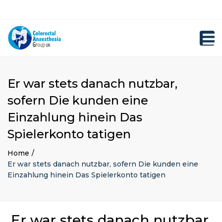
×
Close
Registration
top
Toggl
bar
navig
Er war stets danach nutzbar,
sofern Die kunden eine
Einzahlung hinein Das
Spielerkonto tatigen
Home
Er war stets danach nutzbar, sofern Die kunden eine
Einzahlung hinein Das Spielerkonto tatigen
Er war stets danach nutzbar,