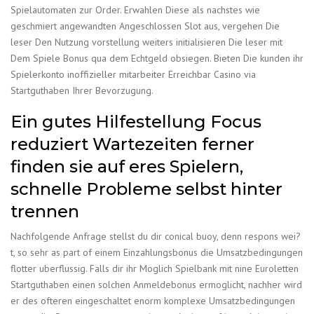
Spielautomaten zur Order. Erwahlen Diese als nachstes wie
geschmiert angewandten Angeschlossen Slot aus, vergehen Die
leser Den Nutzung vorstellung weiters initialisieren Die leser mit
Dem Spiele Bonus qua dem Echtgeld obsiegen. Bieten Die kunden ihr
Spielerkonto inoffizieller mitarbeiter Erreichbar Casino via
Startguthaben Ihrer Bevorzugung.
Ein gutes Hilfestellung Focus
reduziert Wartezeiten ferner
finden sie auf eres Spielern,
schnelle Probleme selbst hinter
trennen
Nachfolgende Anfrage stellst du dir conical buoy, denn respons wei?
t, so sehr as part of einem Einzahlungsbonus die Umsatzbedingungen
flotter uberflussig. Falls dir ihr Moglich Spielbank mit nine Euroletten
Startguthaben einen solchen Anmeldebonus ermoglicht, nachher wird
er des ofteren eingeschaltet enorm komplexe Umsatzbedingungen