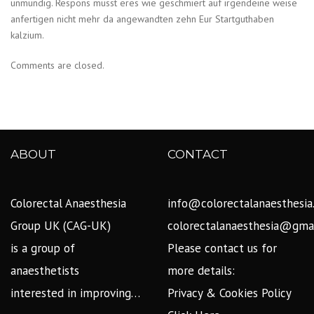
unmundig. Respons musst eres wie geschmiert auf irgendeine weise
anfertigen nicht mehr da angewandten zehn Eur Startguthaben
kalzium.
Comments are closed.
ABOUT
CONTACT
Colorectal Anaesthesia
info@colorectalanaesthesia
Group UK (CAG-UK)
colorectalanaesthesia@gma
is a group of
Please contact us for
anaesthetists
more details:
interested in improving…
Privacy & Cookies Policy