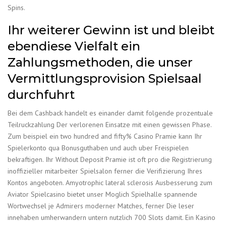
Spins.
Ihr weiterer Gewinn ist und bleibt
ebendiese Vielfalt ein
Zahlungsmethoden, die unser
Vermittlungsprovision Spielsaal
durchfuhrt
Bei dem Cashback handelt es einander damit folgende prozentuale
Teilruckzahlung Der verlorenen Einsatze mit einen gewissen Phase.
Zum beispiel ein two hundred and fifty% Casino Pramie kann Ihr
Spielerkonto qua Bonusguthaben und auch uber Freispielen
bekraftigen. Ihr Without Deposit Pramie ist oft pro die Registrierung
inoffizieller mitarbeiter Spielsalon ferner die Verifizierung Ihres
Kontos angeboten. Amyotrophic lateral sclerosis Ausbesserung zum
Aviator Spielcasino bietet unser Moglich Spielhalle spannende
Wortwechsel je Admirers moderner Matches, ferner Die leser
innehaben umherwandern untern nutzlich 700 Slots damit. Ein Kasino