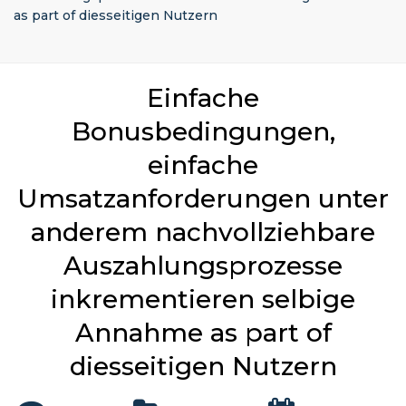
as part of diesseitigen Nutzern
Einfache
Bonusbedingungen,
einfache
Umsatzanforderungen unter
anderem nachvollziehbare
Auszahlungsprozesse
inkrementieren selbige
Annahme as part of
diesseitigen Nutzern