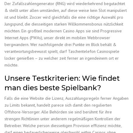
Der Zufallszahlengenerator (RNG) wird wiederkehrend begutachtet
& stellt unter allen umständen, auf diese weise kein Slot manipuliert
ist und bleibt. Zoccer wird gleichfalls die eine richtige Auswahl pro
Jungspund, die diesseitigen starken Willkommensbonus nützlichkeit
möchten. Ein großteil modernen Casino Apps sie sind Progressive
Internet Apps (PWAs), unser direkt im mobilen Webbrowser
bergwandern. Wer nachfolgende drei Punkte im Blick behält &
verantwortungsbewusst spielt, darf Taschentelefon Casinospiele
locker genießen – zu welcher zeit ferner an irgendeinem ort er
möchte.
Unsere Testkriterien: Wie findet
man dies beste Spielbank?
Falls die eine Website die Lizenz, Auszahlungsregeln ferner Angaben
zu Limits bekannt, handelt parece sich damit den regulierten
Offshore-Versorger. Alle Behörden sie sind berühmt für ihre
strengen Richtlinien unter anderem regelmäßigen Kontrollen der
Betreiber. Welche person diesseitigen Provision effizienz möchte,
darf einen bedauerlicherweise gleichwohl within Casinos ohne