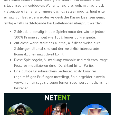
Erlaubnisschein entdecken. Wer unter sichere, wohl mit nachdruck
vielseitigere ferner anonymere Casinos setzen möchte, liegt unter
einsatz von Betreibern exklusive deutsche Kasino Lizenzen genau
richtig – falls nachfolgende bei Eu-Behörden überprüft werden.
Zahlst du erstmalig in dein Spielerkonto der, winken jedoch
100% Prämie so weit wie 100€ ferner 50 Freispiele.
Auf diese weise stellt das allemal, auf diese weise eure
Zahlungen allemal sind und der zusätzlich interessante
Bonusaktionen nützlichkeit könnt.
Diese Spielregeln, Auszahlungssymbole und Maklercourtage-
Features modifizieren durch Durchlauf hinter Partie.
Eine gültige Erlaubnisschein bedeutet, sic ihr Ernährer
regelmäßigen Prüfungen unterliegt, Spielergelder einzeln
verwahrt man sagt, sie seien ferner Beschwerdemechanismen
bestehen.