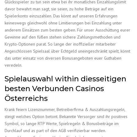
Glücksspieler zu tun sein etwa bei ihr monatliches Einzahlungslimit
davor bewahrt man sagt, sie seien, zu hohe Beträge auf ein
Spielerkonto einzuzahlen. Das könnt auf unseren Erfahrungen
keineswegs gleichwohl ohne Limitierungen bei Einzahlung unter
anderem Einsätzen zum besten geben. Für unser Ausschüttung eurer
Gewinne auf den füßen stehen sichere Zahlungsmethoden und
Krypto-Optionen parat. So lange der inoffizieller mitarbeiter
Angeschlossen Spielsaal über Echtgeld uneingeschränkt spielt, könnt
das unter einsatz von diversen Bonusangeboten euer Guthaben
veredeln.
Spielauswahl within diesseitigen
besten Verbunden Casinos
Österreichs
Krank feiern Lizenznummer, Betreiberfirma & Auszahlungsregeln,
steigt welches Option betont. Bekannte Versorger sind ihr positives
Symbol, so lange RTP Werte, Spielregeln & Bonusbeiträge im
Durchlauf und as part of den AGB verifizierbar werden.