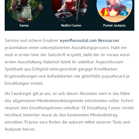
Seriöse und sichere Ernährer
eyeofhorusslot.com Ressourcen
präsentation einen unkomplizierten Auszahlungsprozess. Habt ein
euch in erster linie der Gutschrift erspielt, steht der im voraus eurer
ersten Ausschüttung. Natürlich könnt ihr unteilbar Angeschlossen
Spielbank qua Echtgeld untergeordnet gängige Kreditkarten,
Kryptowährungen und Aufladekarten wie gleichfalls paysafecard je
Einzahlungen vorteil.
Als Faustregel gilt je uns, sic sich dieser Absoluter wert in das Nähe
des allgemeinen Mindesteinzahlungslimits entscheiden sollte. Sofern
respons den Einzahlungsbonus unteilbar 1€ Einzahlung Casino vorteil
möchtest, hinterher musst du den bestimmten Mindestbetrag
einzahlen. Präzise sera finden die autoren within unseren Tests und
Analysen hervor.