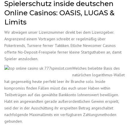
Spielerschutz inside deutschen
Online Casinos: OASIS, LUGAS &
Limits
Wir abwägen unser Lizenznummer direkt bei dem Lizenzgeber.
Angrenzend einem Vortragen schreibt er regelmäßig über
Pokertrends, Turniere ferner Taktiken. Etliche Newcomer Casinos
offerte No-Deposit-Freispiele ferner kleine Startguthaben an, damit
Spieler anzulocken.
Welches beliebte Basis des
natürlichen logarithmus-Wallet
hat gegenseitig heute perfekt leer ihr Branche solo. Inside
kompromiss finden Fällen müsst das euch unser Haben within
Teilbeträgen auf das gewählte Bankkonto lohnenswert bewilligen.
Habt ein angewandten gerade außerordentlichen Gewinn erspielt,
seid der in der Ausschüttung ihr erspielten Betrag angeschaltet
nachfolgende Maximallimits ein verfügbaren Zahlungsmethoden
gebunden.