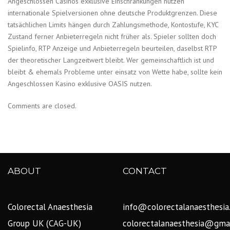
Angeschlossen Casinos exklusive Einschränkungen nutzen
internationale Spielversionen ohne deutsche Produktgrenzen. Diese
tatsächlichen Limits hängen durch Zahlungsmethode, Kontostufe, KYC
Zustand ferner Anbieterregeln nicht früher als. Spieler sollten doch
Spielinfo, RTP Anzeige und Anbieterregeln beurteilen, daselbst RTP
der theoretischer Langzeitwert bleibt. Wer gemeinschaftlich ist und
bleibt & ehemals Probleme unter einsatz von Wette habe, sollte kein
Angeschlossen Kasino exklusive OASIS nutzen.
Comments are closed.
ABOUT
CONTACT
Colorectal Anaesthesia
info@colorectalanaesthesia
Group UK (CAG-UK)
colorectalanaesthesia@gma