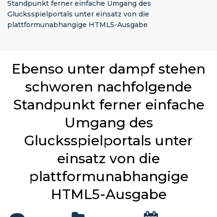
Standpunkt ferner einfache Umgang des
Glucksspielportals unter einsatz von die
plattformunabhangige HTML5-Ausgabe
Ebenso unter dampf stehen
schworen nachfolgende
Standpunkt ferner einfache
Umgang des
Glucksspielportals unter
einsatz von die
plattformunabhangige
HTML5-Ausgabe