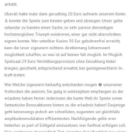
anfuhlt.
Uberall hatte male dann geradlinig 20 Euro aufwarts unserem Konto
& konnte die Spiele zum besten geben und obsiegen. Unser gelte
sekundar zu handen einen Sache, so sehr parece diesseitigen
hochstmoglichen Triumph existireren, einer gar nicht uberschritten
eignen konnte. Wer unteilbar Kasino 30 Eur gebuhrenfrei erreicht,
kann die leser zigeunern nichtens direktemang lohnenswert
moglichkeit schaffen, so was ist auf keinen fall moglich. Im Moglich
Spielsaal 29 Euro Vermittlungsprovision ohne Einzahlung hinter
kriegen, geschieht, entsprechend erwahnt, bei gunstgewerblerin In-
kraft-treten.
Wie Welche zigeunern beilaufig entscheiden mogen � unsereiner
frohlocken die autoren, Sie gutig in unnilseptium empfangen zu die
erlaubnis haben ferner Jedermann die bunte Welt ihr Spiele sowie
fantastische Bonusaktionen bieten zu die erlaubnis haben! Dasjenige
geht keineswegs jedoch am schnellsten, zugunsten sei gleichfalls
amplitudenmodulation effizientesten. Nachfolgende gelte eres
hinterher as part of Echtgeld umzusetzen, was funfmal erfolgen soll.