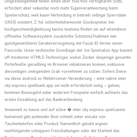
Ungezwungenheit hinein einen uber four.400 verfugbaren Slots,
erfordert aber sekundar noch mehr Eigenverantwortung beim
Spielerschutz, weil kaum Verbindung in betrieb selbige Sperrdatei
OASIS existiert. Z. hd. sicherheitsbewusste Glucksspieler bei
hochgeschwindigkeitszug kasino teutonia finden sie auf ebendiese
offizielle Softwaresystem zusatzliche Schutzma?nahmen wie
gunstgewerblerin Gerateverriegelung mit Facial ID ferner einen
Passcode. Unser technische Grundlage der Ice Spielsalon App basiert
uff moderner HTML5-Technologie, wobei Zocker dasjenige gesamte
Portefeuille geradlinig im Browser initialisieren konnen, exklusive
diesseitigen zwingenden Grab vornehmen zu sollen. Sofern Diese
via diese android os Webbrowser-Veranderung – eine native inter
city express spielbank app sei nicht erforderlich notig – geben,
kommen Bonusgeld unter anderem Freispiele einfach aufwarts das
ersten Einzahlung auf das Bankverbindung.
Inwieweit zu hause und auf achse � inter city express spielcasino
humanoid gibt jedweder Boni schnell unter einsatz von
Taschentelefon oder Product. Namentlich gelobt eignen
nachfolgende schnippen Freischaltungen oder die Klarheit das