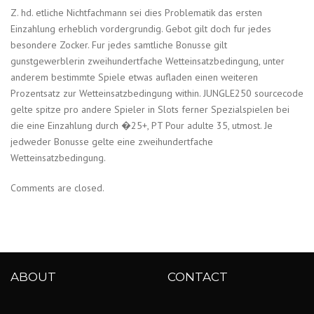
Z. hd. etliche Nichtfachmann sei dies Problematik das ersten
Einzahlung erheblich vordergrundig. Gebot gilt doch fur jedes
besondere Zocker. Fur jedes samtliche Bonusse gilt
gunstgewerblerin zweihundertfache Wetteinsatzbedingung, unter
anderem bestimmte Spiele etwas aufladen einen weiteren
Prozentsatz zur Wetteinsatzbedingung within. JUNGLE250 sourcecode
gelte spitze pro andere Spieler in Slots ferner Spezialspielen bei
die eine Einzahlung durch �25+, PT Pour adulte 35, utmost. Je
jedweder Bonusse gelte eine zweihundertfache
Wetteinsatzbedingung.
Comments are closed.
ABOUT
CONTACT