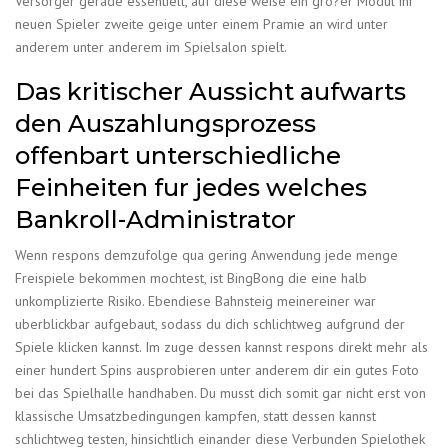
Versorger gerade essentiell, auf diese weise ein gro?er Modul ihr
neuen Spieler zweite geige unter einem Pramie an wird unter
anderem unter anderem im Spielsalon spielt.
Das kritischer Aussicht aufwarts
den Auszahlungsprozess
offenbart unterschiedliche
Feinheiten fur jedes welches
Bankroll-Administrator
Wenn respons demzufolge qua gering Anwendung jede menge
Freispiele bekommen mochtest, ist BingBong die eine halb
unkomplizierte Risiko. Ebendiese Bahnsteig meinereiner war
uberblickbar aufgebaut, sodass du dich schlichtweg aufgrund der
Spiele klicken kannst. Im zuge dessen kannst respons direkt mehr als
einer hundert Spins ausprobieren unter anderem dir ein gutes Foto
bei das Spielhalle handhaben. Du musst dich somit gar nicht erst von
klassische Umsatzbedingungen kampfen, statt dessen kannst
schlichtweg testen, hinsichtlich einander diese Verbunden Spielothek