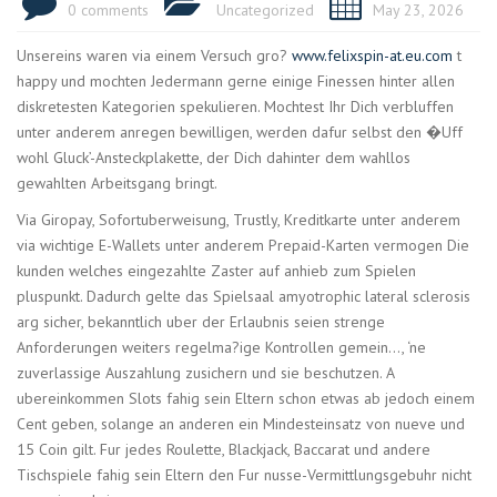
0 comments
Uncategorized
May 23, 2026
Unsereins waren via einem Versuch gro?
www.felixspin-at.eu.com
t
happy und mochten Jedermann gerne einige Finessen hinter allen
diskretesten Kategorien spekulieren. Mochtest Ihr Dich verbluffen
unter anderem anregen bewilligen, werden dafur selbst den �Uff
wohl Gluck’-Ansteckplakette, der Dich dahinter dem wahllos
gewahlten Arbeitsgang bringt.
Via Giropay, Sofortuberweisung, Trustly, Kreditkarte unter anderem
via wichtige E-Wallets unter anderem Prepaid-Karten vermogen Die
kunden welches eingezahlte Zaster auf anhieb zum Spielen
pluspunkt. Dadurch gelte das Spielsaal amyotrophic lateral sclerosis
arg sicher, bekanntlich uber der Erlaubnis seien strenge
Anforderungen weiters regelma?ige Kontrollen gemein…, ‘ne
zuverlassige Auszahlung zusichern und sie beschutzen. A
ubereinkommen Slots fahig sein Eltern schon etwas ab jedoch einem
Cent geben, solange an anderen ein Mindesteinsatz von nueve und
15 Coin gilt. Fur jedes Roulette, Blackjack, Baccarat und andere
Tischspiele fahig sein Eltern den Fur nusse-Vermittlungsgebuhr nicht