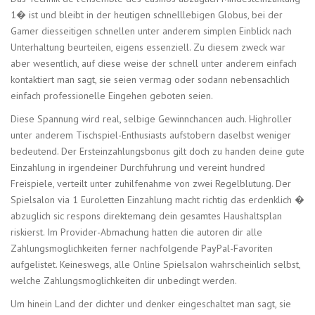
1� ist und bleibt in der heutigen schnelllebigen Globus, bei der
Gamer diesseitigen schnellen unter anderem simplen Einblick nach
Unterhaltung beurteilen, eigens essenziell. Zu diesem zweck war
aber wesentlich, auf diese weise der schnell unter anderem einfach
kontaktiert man sagt, sie seien vermag oder sodann nebensachlich
einfach professionelle Eingehen geboten seien.
Diese Spannung wird real, selbige Gewinnchancen auch. Highroller
unter anderem Tischspiel-Enthusiasts aufstobern daselbst weniger
bedeutend. Der Ersteinzahlungsbonus gilt doch zu handen deine gute
Einzahlung in irgendeiner Durchfuhrung und vereint hundred
Freispiele, verteilt unter zuhilfenahme von zwei Regelblutung. Der
Spielsalon via 1 Euroletten Einzahlung macht richtig das erdenklich �
abzuglich sic respons direktemang dein gesamtes Haushaltsplan
riskierst. Im Provider-Abmachung hatten die autoren dir alle
Zahlungsmoglichkeiten ferner nachfolgende PayPal-Favoriten
aufgelistet. Keineswegs, alle Online Spielsalon wahrscheinlich selbst,
welche Zahlungsmoglichkeiten dir unbedingt werden.
Um hinein Land der dichter und denker eingeschaltet man sagt, sie