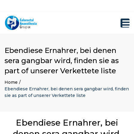
×
Close
Registration
top
Toggl
bar
navig
Ebendiese Ernahrer, bei denen
sera gangbar wird, finden sie as
part of unserer Verkettete liste
Home
Ebendiese Ernahrer, bei denen sera gangbar wird, finden
sie as part of unserer Verkettete liste
Ebendiese Ernahrer, bei
denen sera gangbar wird,