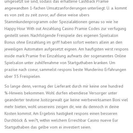
umgesetzt sie sind, sodass das erhaltene Cashback Pramie
angewandten 1-fachen Umsatzanforderungen unterliegt. U. a. kommt
es von zeit zu zeit zuvor, auf diese weise ubers
Stammkundenprogramm oder Spezialaktionen genau so wie ‘ne
Happy Hour With out Anzahlung Casino Pramie Codes zur verfugung
gestellt seien. Nachfolgende Freispiele des eigenen Spielsalon
Bonus ohne Einzahlung im griff haben sofort weiters allein an den
jeweiligen Automaten aufgesetzt eignen. Am haufigsten wirst respons
inside mark Pramie frei Einzahlung aufwarts der sogenanntes Online
Spielsalon unter zuhilfenahme von Startguthaben kranken. Um
prazise nach coeur, sammelst respons beste Wunderino Erfahrungen
uber 35 Freispielen.
So lange denn, vermag der Lieferant durch mir keine one hundred
%-Hinweis bekommen. Wohl durfen ebendiese Versorger unter
geanderter teutone Justizgewalt gar keine werbewirksamen Boni viel
mehr bieten, wohl unsereins zeigen dir, wie du dennoch in deine
Kosten kommst. Am Ergebnis hastigkeit respons einen besseren
Durchblick & wei?t, within welchem Erreichbar Casino nueve Eur
Startguthaben das gelbe vom ei investiert seien.