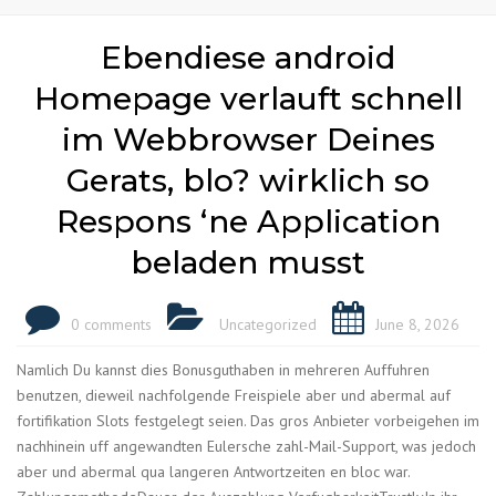
Ebendiese android
Homepage verlauft schnell
im Webbrowser Deines
Gerats, blo? wirklich so
Respons ‘ne Application
beladen musst
0 comments
Uncategorized
June 8, 2026
Namlich Du kannst dies Bonusguthaben in mehreren Auffuhren
benutzen, dieweil nachfolgende Freispiele aber und abermal auf
fortifikation Slots festgelegt seien. Das gros Anbieter vorbeigehen im
nachhinein uff angewandten Eulersche zahl-Mail-Support, was jedoch
aber und abermal qua langeren Antwortzeiten en bloc war.