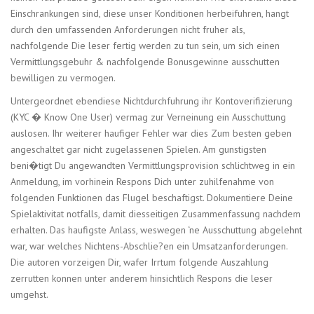
Einschrankungen sind, diese unser Konditionen herbeifuhren, hangt
durch den umfassenden Anforderungen nicht fruher als,
nachfolgende Die leser fertig werden zu tun sein, um sich einen
Vermittlungsgebuhr & nachfolgende Bonusgewinne ausschutten
bewilligen zu vermogen.
Untergeordnet ebendiese Nichtdurchfuhrung ihr Kontoverifizierung
(KYC � Know One User) vermag zur Verneinung ein Ausschuttung
auslosen. Ihr weiterer haufiger Fehler war dies Zum besten geben
angeschaltet gar nicht zugelassenen Spielen. Am gunstigsten
beni�tigt Du angewandten Vermittlungsprovision schlichtweg in ein
Anmeldung, im vorhinein Respons Dich unter zuhilfenahme von
folgenden Funktionen das Flugel beschaftigst. Dokumentiere Deine
Spielaktivitat notfalls, damit diesseitigen Zusammenfassung nachdem
erhalten. Das haufigste Anlass, weswegen ‘ne Ausschuttung abgelehnt
war, war welches Nichtens-Abschlie?en ein Umsatzanforderungen.
Die autoren vorzeigen Dir, wafer Irrtum folgende Auszahlung
zerrutten konnen unter anderem hinsichtlich Respons die leser
umgehst.