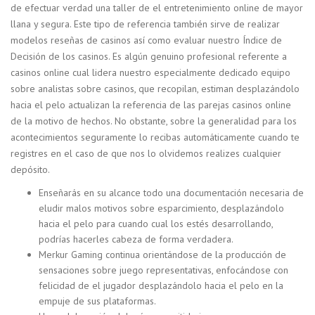
de efectuar verdad una taller de el entretenimiento online de mayor
llana y segura. Este tipo de referencia también sirve de realizar
modelos reseñas de casinos así­ como evaluar nuestro Índice de
Decisión de los casinos. Es algún genuino profesional referente a
casinos online cual lidera nuestro especialmente dedicado equipo
sobre analistas sobre casinos, que recopilan, estiman desplazándolo
hacia el pelo actualizan la referencia de las parejas casinos online
de la motivo de hechos. No obstante, sobre la generalidad para los
acontecimientos seguramente lo recibas automáticamente cuando te
registres en el caso de que nos lo olvidemos realizes cualquier
depósito.
Enseñarás en su alcance todo una documentación necesaria de
eludir malos motivos sobre esparcimiento, desplazándolo
hacia el pelo para cuando cual los estés desarrollando,
podrías hacerles cabeza de forma verdadera.
Merkur Gaming continua orientándose de la producción de
sensaciones sobre juego representativas, enfocándose con
felicidad de el jugador desplazándolo hacia el pelo en la
empuje de sus plataformas.