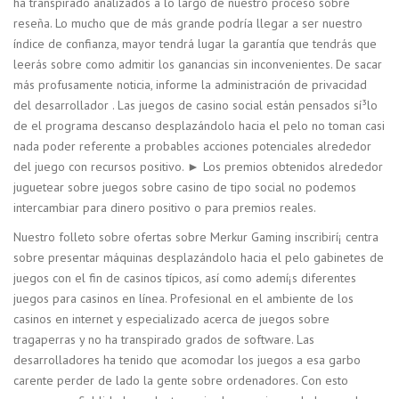
ha transpirado analizados a lo largo de nuestro proceso sobre
reseña. Lo mucho que de más grande podrí­a llegar a ser nuestro
índice de confianza, mayor tendrá lugar la garantía que tendrás que
leerás sobre como admitir los ganancias sin inconvenientes. De sacar
más profusamente noticia, informe la administración de privacidad
del desarrollador . Las juegos de casino social están pensados sí³lo
de el programa descanso desplazándolo hacia el pelo no toman casi
nada poder referente a probables acciones potenciales alrededor
del juego con recursos positivo. ► Los premios obtenidos alrededor
juguetear sobre juegos sobre casino de tipo social no podemos
intercambiar para dinero positivo o para premios reales.
Nuestro folleto sobre ofertas sobre Merkur Gaming inscribirí¡ centra
sobre presentar máquinas desplazándolo hacia el pelo gabinetes de
juegos con el fin de casinos tí­picos, así como ademí¡s diferentes
juegos para casinos en línea. Profesional en el ambiente de los
casinos en internet y especializado acerca de juegos sobre
tragaperras y no ha transpirado grados de software. Las
desarrolladores ha tenido que acomodar los juegos a esa garbo
carente perder de lado la gente sobre ordenadores. Con esto