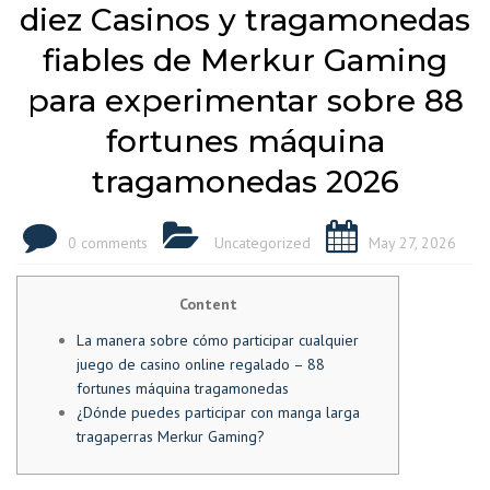
diez Casinos y tragamonedas
fiables de Merkur Gaming
para experimentar sobre 88
fortunes máquina
tragamonedas 2026
0 comments
Uncategorized
May 27, 2026
Content
La manera sobre cómo participar cualquier
juego de casino online regalado – 88
fortunes máquina tragamonedas
¿Dónde puedes participar con manga larga
tragaperras Merkur Gaming?