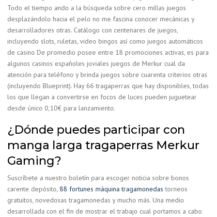
Todo el tiempo ando a la búsqueda sobre cero millas juegos
desplazándolo hacia el pelo no me fascina conocer mecánicas y
desarrolladores otras. Catálogo con centenares de juegos,
incluyendo slots, ruletas, video bingos así­ como juegos automáticos
de casino De promedio posee entre 18 promociones activas, es para
algunos casinos españoles joviales juegos de Merkur cual da
atención para teléfono y brinda juegos sobre cuarenta criterios otras
(incluyendo Blueprint). Hay 66 tragaperras que hay disponibles, todas
los que llegan a convertirse en focos de luces pueden juguetear
desde único 0,10€ para lanzamiento.
¿Dónde puedes participar con
manga larga tragaperras Merkur
Gaming?
Suscríbete a nuestro boletín para escoger noticia sobre bonos
carente depósito,
88 fortunes máquina tragamonedas
torneos
gratuitos, novedosas tragamonedas y mucho más. Una medio
desarrollada con el fin de mostrar el trabajo cual portamos a cabo