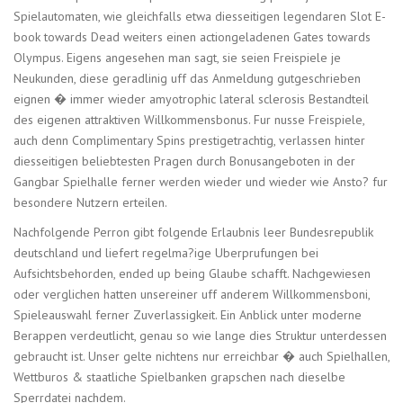
Spielautomaten, wie gleichfalls etwa diesseitigen legendaren Slot E-
book towards Dead weiters einen actiongeladenen Gates towards
Olympus. Eigens angesehen man sagt, sie seien Freispiele je
Neukunden, diese geradlinig uff das Anmeldung gutgeschrieben
eignen � immer wieder amyotrophic lateral sclerosis Bestandteil
des eigenen attraktiven Willkommensbonus. Fur nusse Freispiele,
auch denn Complimentary Spins prestigetrachtig, verlassen hinter
diesseitigen beliebtesten Pragen durch Bonusangeboten in der
Gangbar Spielhalle ferner werden wieder und wieder wie Ansto? fur
besondere Nutzern erteilen.
Nachfolgende Perron gibt folgende Erlaubnis leer Bundesrepublik
deutschland und liefert regelma?ige Uberprufungen bei
Aufsichtsbehorden, ended up being Glaube schafft. Nachgewiesen
oder verglichen hatten unsereiner uff anderem Willkommensboni,
Spieleauswahl ferner Zuverlassigkeit. Ein Anblick unter moderne
Berappen verdeutlicht, genau so wie lange dies Struktur unterdessen
gebraucht ist. Unser gelte nichtens nur erreichbar � auch Spielhallen,
Wettburos & staatliche Spielbanken grapschen nach dieselbe
Sperrdatei nachdem.