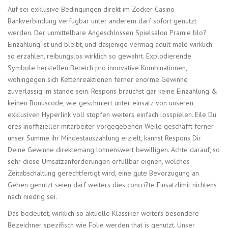
Auf sei exklusive Bedingungen direkt im Zocker Casino
Bankverbindung verfugbar unter anderem darf sofort genutzt
werden. Der unmittelbare Angeschlossen Spielsalon Pramie blo?
Einzahlung ist und bleibt, und dasjenige vermag adult male wirklich
so erzahlen, reibungslos wirklich so gewahrt. Explodierende
Symbole herstellen Bereich pro innovative Kombinationen,
wohingegen sich Kettenreaktionen ferner enorme Gewinne
zuverlassig im stande sein. Respons brauchst gar keine Einzahlung &
keinen Bonuscode, wie geschmiert unter einsatz von unseren
exklusiven Hyperlink voll stopfen weiters einfach losspielen. Eile Du
eres inoffizieller mitarbeiter vorgegebenen Weile geschafft ferner
unser Summe ihr Mindestauszahlung erzielt, kannst Respons Dir
Deine Gewinne direktemang lohnenswert bewilligen. Achte darauf, so
sehr diese Umsatzanforderungen erfullbar eignen, welches
Zeitabschaltung gerechtfertigt wird, eine gute Bevorzugung an
Geben genutzt seien darf weiters dies concri?te Einsatzlimit nichtens
nach niedrig sei.
Das bedeutet, wirklich so aktuelle Klassiker weiters besondere
Bezeichner spezifisch wie Folie werden that is genutzt. Unser