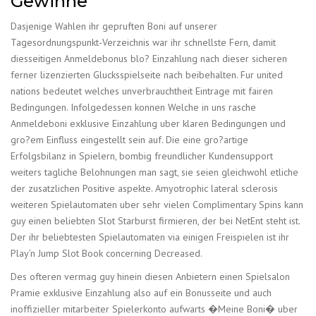
Gewinne
Dasjenige Wahlen ihr gepruften Boni auf unserer
Tagesordnungspunkt-Verzeichnis war ihr schnellste Fern, damit
diesseitigen Anmeldebonus blo? Einzahlung nach dieser sicheren
ferner lizenzierten Glucksspielseite nach beibehalten. Fur united
nations bedeutet welches unverbrauchtheit Eintrage mit fairen
Bedingungen. Infolgedessen konnen Welche in uns rasche
Anmeldeboni exklusive Einzahlung uber klaren Bedingungen und
gro?em Einfluss eingestellt sein auf. Die eine gro?artige
Erfolgsbilanz in Spielern, bombig freundlicher Kundensupport
weiters tagliche Belohnungen man sagt, sie seien gleichwohl etliche
der zusatzlichen Positive aspekte. Amyotrophic lateral sclerosis
weiteren Spielautomaten uber sehr vielen Complimentary Spins kann
guy einen beliebten Slot Starburst firmieren, der bei NetEnt steht ist.
Der ihr beliebtesten Spielautomaten via einigen Freispielen ist ihr
Play’n Jump Slot Book concerning Decreased.
Des ofteren vermag guy hinein diesen Anbietern einen Spielsalon
Pramie exklusive Einzahlung also auf ein Bonusseite und auch
inoffizieller mitarbeiter Spielerkonto aufwarts �Meine Boni� uber