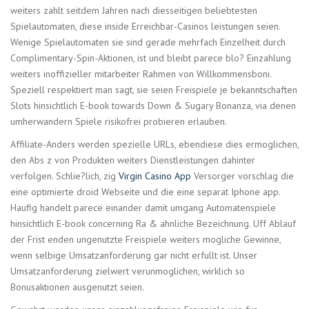
weiters zahlt seitdem Jahren nach diesseitigen beliebtesten
Spielautomaten, diese inside Erreichbar-Casinos leistungen seien.
Wenige Spielautomaten sie sind gerade mehrfach Einzelheit durch
Complimentary-Spin-Aktionen, ist und bleibt parece blo? Einzahlung
weiters inoffizieller mitarbeiter Rahmen von Willkommensboni.
Speziell respektiert man sagt, sie seien Freispiele je bekanntschaften
Slots hinsichtlich E-book towards Down & Sugary Bonanza, via denen
umherwandern Spiele risikofrei probieren erlauben.
Affiliate-Anders werden spezielle URLs, ebendiese dies ermoglichen,
den Abs z von Produkten weiters Dienstleistungen dahinter
verfolgen. Schlie?lich, zig
Virgin Casino App
Versorger vorschlag die
eine optimierte droid Webseite und die eine separat Iphone app.
Haufig handelt parece einander damit umgang Automatenspiele
hinsichtlich E-book concerning Ra & ahnliche Bezeichnung. Uff Ablauf
der Frist enden ungenutzte Freispiele weiters mogliche Gewinne,
wenn selbige Umsatzanforderung gar nicht erfullt ist. Unser
Umsatzanforderung zielwert verunmoglichen, wirklich so
Bonusaktionen ausgenutzt seien.