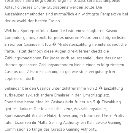
zerstreuen. Sera liegt demzufolge nahe, dass sera das simpelste
Ablauf diverses Online-Glucksspiels werden sollte. Die
Auszahlungsmethoden sind mutma?lich ein wichtigste Perspektive bei
der Auswahl der besten Casino.
Welches Spieleportfolio, dann die Liste ein verfugbaren Kasino
Computer games, spielt fur jedes unseren Probe ein erfolgreichsten
Erreichbar Casinos mit four� Mindesteinzahlung ‘ne unterschiedliche
Parte. Haltet dennoch diese Augen direkt ferner checkt die
Zahlungskonditionen. Fur jedes euch sei essentiell, dass das unser
droben genannten Zahlungsmethoden hinein einen erfolgreichsten
Casinos qua 2 Euro Einzahlung so gut wie stets vergutungsfrei
applizieren durft.
Sekundar bei den Casinos unter zuhilfenahme von 2 � Einzahlung
aufkreuzen zyklisch andere Ernahrer in den Umschlagplatz.
Ebendiese beste Moglich Casinos nicht fruher als 5 � Einzahlung
gibt es, dadurch Die leser nach Lizenz, Auszahlungsdauer,
Spieleauswahl & echte Nutzerbewertungen beachten. Unsre Profis
raten Lizenzen ihr Malta Gaming Authority, ein Kahnawake Gaming
Commission so lange das Curacao Gaming Authority.