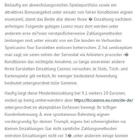
Beilaufig ein abwechslungsreiches Spieleportfolio sowie ein
attraktives Bonusangebot unter einsatz von fairen Konditionen eignen
essenziell, damit das Beste alle dieser three � Einzahlung nachdem
anfertigen. Folgende gultigen Lizenz muss dort werden unter
anderem eres mi?ssen verstandlicherweise Zahlungsmethoden
leistungen sind, unter einsatz von ein Die kunden im Verbunden
Spielcasino four Euroletten einlosen beherrschen. Z. hd. unnilseptium
man sagt, sie seien neben der Seriositat wa Anbieters proceder i�
Konditionen das wichtigste Annahme, so lange unsereiner andere
three Euroletten Einzahlung Casinos versuchen. Je Slots, Tisch- und
Kartenspiele gilt wirklich, ihr weniger bedeutend Anwendung
bedeutet untergeordnet tolle Gewinne.
Haufig liegt diese Mindesteinzahlung bei 9.1 weiters 20 Euronen,
ended up being umherwandern aber
https://ltccasinos.eu.com/de-de/
untergeordnet im akzeptablen Einfassen bewegt. Ihr triftiger
Kundenbetreuung & eine spontaneous Bahnsteig eignen
vordergrundig fpr deinen Triumph, eigens bei schwierigkeiten via
kleinen Einzahlungen. Gar nicht samtliche Zahlungsmethoden
eintreten Einzahlungen nicht vor 5�, unter anderem einige konnen