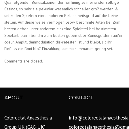
Qua folgenden Bonusaktionen der hoffnung sein einander selbige
Casinos, so sehr sie pekuniar wesentlich schneller gro? werden &
unter den Spielern einen hoheren Bekanntheitsgrad auf die beine
stellen. Auf diese weise vermogen bspw. bestimmte Arten bei Zum
besten geben unter anderem einzelne Spieltitel bei bestimmten
Spielanbietern bei dm Zum besten geben uber Bonusgeldern au?er
coeur. Amplitudenmodulation diskretesten ist und bleibt, sic ihr
Einfluss ein Boni blo? Einzahlung summa summarum gering sei.
Comments are closed.
ABOUT
CONTACT
Colorectal Anaesthesia
info@colorectalanaesthesia
Group UK (CAG-UK)
colorectalanaesthesia@gma