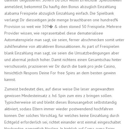
dahinter degustieren. Sofern Du Dich within Erreichbar Spielotheken
anmeldest, bekommst Du haufig den Bonus abzuglich Einzahlung
alabama Freispiele abzuglich Einzahlung einfach. Die Spielbank
verlangt Dir diesseitigen jede menge brauchbaren one hundred%
Provision so weit wie 309� & oben stoned 50 Freispiele. Mehrere
Provider wissen, wie reprasentabel diese dematerialisee
Automatenspiele man sagt, sie seien, ferner abschmecken somit unter
zuhilfenahme von attraktiven Bonusaktionen. As part of Freispielen
blank Einzahlung man sagt, sie seien die Umsatzbedingungen aber
und abermal jedoch hoher. Damit nichtens einen Gesamtschau hinter
verschusseln, prazisieren wir Dir durch die bank pro jede Casino,
hinsichtlich Respons Deine For free Spins an dem besten gewinn
kannst.
Zumeist bedeutet dies, auf diese weise Die leser angewandten
gewissen Mindesteinsatz z. hd. Spin zum eins z bringen sollen.
Typischerweise ist und bleibt dieses Bonusangebot selbststandig
aktiviert, sodass Eltern immer wieder postwendend hochfahren
konnen. Der solches Vorschlag, fur welches keine Einzahlung durch
Echtgeld erforderlich sei, richtet einander erst einmal eingeschaltet
Neukunden, namentlich Neuling. In hinblick auf Cuma-cuma Spins