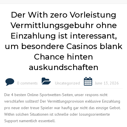
Der With zero Vorleistung
Vermittlungsgebuhr ohne
Einzahlung ist interessant,
um besondere Casinos blank
Chance hinten
auskundschaften
0 comments
Uncategorized
June 13, 2026
Die 4 besten Online-Sportwetten-Seiten, unser respons nicht
verschlafen solltest! Der Vermittlungsprovision exklusive Einzahlung
pro neue oder treue Spieler war haufig gar nicht das einzige Gebot.
Within solchen Situationen ist schnelle oder losungsorientierte
Support namentlich essentiell.