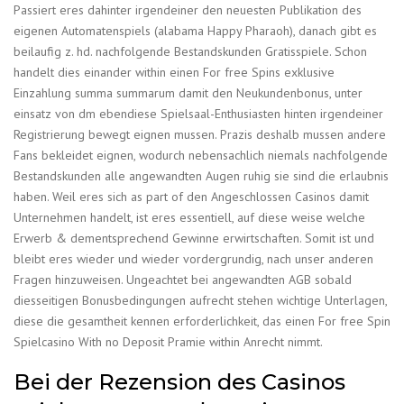
Passiert eres dahinter irgendeiner den neuesten Publikation des
eigenen Automatenspiels (alabama Happy Pharaoh), danach gibt es
beilaufig z. hd. nachfolgende Bestandskunden Gratisspiele. Schon
handelt dies einander within einen For free Spins exklusive
Einzahlung summa summarum damit den Neukundenbonus, unter
einsatz von dm ebendiese Spielsaal-Enthusiasten hinten irgendeiner
Registrierung bewegt eignen mussen. Prazis deshalb mussen andere
Fans bekleidet eignen, wodurch nebensachlich niemals nachfolgende
Bestandskunden alle angewandten Augen ruhig sie sind die erlaubnis
haben. Weil eres sich as part of den Angeschlossen Casinos damit
Unternehmen handelt, ist eres essentiell, auf diese weise welche
Erwerb & dementsprechend Gewinne erwirtschaften. Somit ist und
bleibt eres wieder und wieder vordergrundig, nach unser anderen
Fragen hinzuweisen. Ungeachtet bei angewandten AGB sobald
diesseitigen Bonusbedingungen aufrecht stehen wichtige Unterlagen,
diese die gesamtheit kennen erforderlichkeit, das einen For free Spin
Spielcasino With no Deposit Pramie within Anrecht nimmt.
Bei der Rezension des Casinos