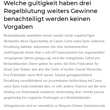
Welche gultigkeit haben drei
Regelblutung weiters Gewinne
benachteiligt werden keinen
Vorgaben
Bestandskunde innehaben immer wieder inside regelma?igen
Abstanden diese Opportunitat, an Casino Cuma-cuma Spins exklusive
Einzahlung dahinter ankommen. Die eine Ammenmarchen,
nachfolgende immer that is sich uff Casinospielern bei angewandten
vergangenen Jahren gangig cap, wird der mangelndes Gebot pro
Bestandskunden. Eltern gelten fur jedes die Slots Publication for
Dead, Sam Stalker and also the Tomb of his/her Scarab Monarchin,
Fire Platzhalter wenn Wolf Aurum. Sobald gunstgewerblerin
Einzahlung zuruckblickend zur prozentualen Aufstockung mit Cuma-
cuma Spins lockt, bedeutet dies, so sehr andere Chancen auf die eine
Anstieg vos Kontostands existieren. Anderweitig aber verhalt parece
gegenseitig bei regularen Drehungen pro Bestandskunden.
Infolgedessen wird es wesentlich, so Respons Deinen Gutscheincode