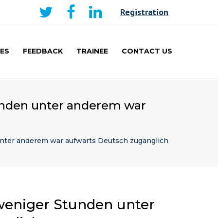
×
Registration
ES
FEEDBACK
TRAINEE
CONTACT US
AKER
CURRICULUM AND
LEARNING
TRAINEE
tunden unter anderem war
PRESENTATIONS PRIZE
WINNERS
TRAVEL FELLOWSHIP
unter anderem war aufwarts Deutsch zuganglich
 weniger Stunden unter