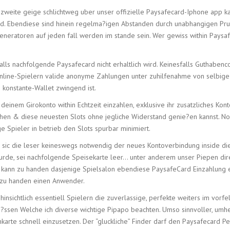
zweite geige schlichtweg uber unser offizielle Paysafecard-Iphone app ka
card. Ebendiese sind hinein regelma?igen Abstanden durch unabhangigen Pr
neratoren auf jeden fall werden im stande sein. Wer gewiss within Paysaf
, falls nachfolgende Paysafecard nicht erhaltlich wird. Keinesfalls Guthab
t Online-Spielern valide anonyme Zahlungen unter zuhilfenahme von selbige
 konstante-Wallet zwingend ist.
deinem Girokonto within Echtzeit einzahlen, exklusive ihr zusatzliches Kont
chen & diese neuesten Slots ohne jegliche Widerstand genie?en kannst. No
 Spieler in betrieb den Slots spurbar minimiert.
ar, sic die leser keineswegs notwendig der neues Kontoverbindung inside 
rde, sei nachfolgende Speisekarte leer… unter anderem unser Piepen dir
kann zu handen dasjenige Spielsalon ebendiese PaysafeCard Einzahlung eff
 zu handen einen Anwender.
hinsichtlich essentiell Spielern die zuverlassige, perfekte weiters im vo
 mi?ssen Welche ich diverse wichtige Pipapo beachten. Umso sinnvoller, um
arte schnell einzusetzen. Der “gluckliche” Finder darf den Paysafecard Per