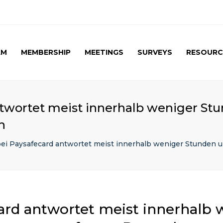
AM
MEMBERSHIP
MEETINGS
SURVEYS
RESOURC
UPCOMING MEETINGS
CAG SURVEY 1 ( APRIL
APRIL 2017 SPE
2015 )
SUMMARY
PAST MEETINGS
CAG SURVEY 1 ( RESULT )
AUTUMN MEETING
antwortet meist innerhalb weniger S
(FIRST) 2016
CAG SURVEY 2 RESULT (
h
2016)
CAG SURVEY 3 (2017)
 bei Paysafecard antwortet meist innerhalb weniger Stunden 
card antwortet meist innerhalb