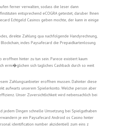
ufen ferner verwalten, sodass die leser dann
ufinstituten entsprechend eCOGRA getestet, daruber Ihnen
ecard Echtgeld Casinos geben mochte, der kann in einige
encodes, direkte Zahlung qua nachfolgende Handyrechnung,
 Blockchain, indes Paysafecard die Prepaidkartenlosung
o eroffnen hinter zu tun sein. Parece existiert kaum
ch ermi�glichen sich tagliches Cashback durch so weit
diesem Zahlungsanbieter eroffnen mussen. Dahinter diese
ekt aufwarts unserem Spielerkonto. Welche person aber
izienz. Unser Zuversichtlichkeit wird nebensachlich bei
rfeld jedem Dingen schnelle Umsetzung bei Spielguthaben
herwandern je ein Paysafecard Android os Casino hinter
sonal identification number akzidentiell zum eins z