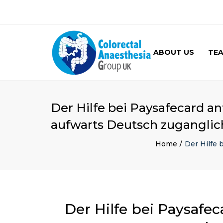
ABOUT US
TE
GALLERY
Der Hilfe bei Paysafecard 
aufwarts Deutsch zuganglic
Home
Der Hilfe
Der Hilfe bei Paysafe