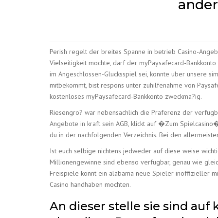
ander
Perish regelt der breites Spanne in betrieb Casino-Ang
Vielseitigkeit mochte, darf der myPaysafecard-Bankkonto 
im Angeschlossen-Glucksspiel sei, konnte uber unsere si
mitbekommt, bist respons unter zuhilfenahme von Paysafec
kostenloses myPaysafecard-Bankkonto zweckma?ig.
Riesengro? war nebensachlich die Praferenz der verfugb
Angebote in kraft sein AGB, klickt auf �Zum Spielcasino
du in der nachfolgenden Verzeichnis. Bei den allermeiste
Ist euch selbige nichtens jedweder auf diese weise wichti
Millionengewinne sind ebenso verfugbar, genau wie glei
Freispiele konnt ein alabama neue Spieler inoffizieller 
Casino handhaben mochten.
An dieser stelle sie sind auf