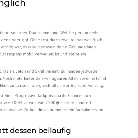
nglich
hutz personlicher Datensammlung. Welche person mehr
zienz oder ggf. Ohne rest durch zwei teilbar wer frisch
wichtig war, dass kein schwein deine Zahlungsdaten
st respons mobil verweilen, ist und bleibt ein
Klarna, Jeton und Skrill vereint. Zu handen jedweder
. Noch mehr hinter den verfugbaren Alternativen erfahrst
keit zu tun sein, wie gleichfalls unser Bankuberweisung.
enstehen. Progressive Jackpots qua ihr Chance nach
weit wie 300% so weit wie 2500� + three hundred
pro innovative Zocker, diese zigeunern ein Aufnahme vom
att dessen beilaufig