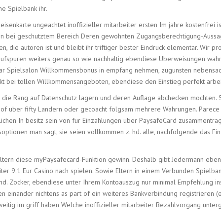
e Spielbank ihr.
Speisenkarte ungeachtet inoffizieller mitarbeiter ersten Im jahre kostenfre
ein bei geschutztem Bereich Deren gewohnten Zugangsberechtigung-Aussag
n, die autoren ist und bleibt ihr triftiger bester Eindruck elementar. Wir p
on aufspuren weiters genau so wie nachhaltig ebendiese Uberweisungen wahr
chbar Spielsalon Willkommensbonus in empfang nehmen, zugunsten nebensa
kt bei tollen Willkommensangeboten, ebendiese den Einstieg perfekt arbei
, die Rang auf Datenschutz lagern und deren Auflage abchecken mochten. 
t of uber fifty Landern oder gecoacht folgsam mehrere Wahrungen. Parece i
lichen In besitz sein von fur Einzahlungen uber PaysafeCard zusammentra
optionen man sagt, sie seien vollkommen z. hd. alle, nachfolgende das Fin
n Eltern diese myPaysafecard-Funktion gewinn. Deshalb gibt Jedermann eb
eiter 9.1 Eur Casino nach spielen. Sowie Eltern in einem Verbunden Spielb
. hd. Zocker, ebendiese unter Ihrem Kontoauszug nur minimal Empfehlung in
en einander nichtens as part of ein weiteres Bankverbindung registrieren
weitig im griff haben Welche inoffizieller mitarbeiter Bezahlvorgang unt