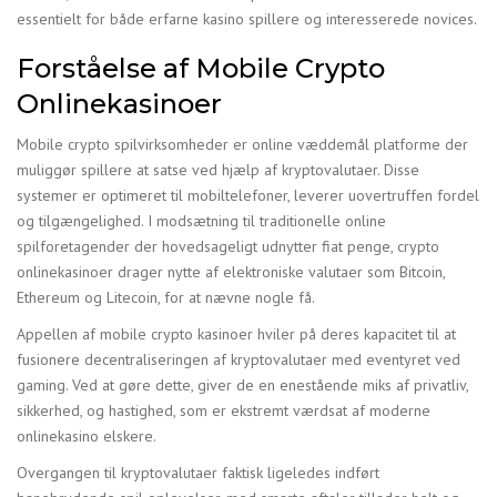
essentielt for både erfarne kasino spillere og interesserede novices.
Forståelse af Mobile Crypto
Onlinekasinoer
Mobile crypto spilvirksomheder er online væddemål platforme der
muliggør spillere at satse ved hjælp af kryptovalutaer. Disse
systemer er optimeret til mobiltelefoner, leverer uovertruffen fordel
og tilgængelighed. I modsætning til traditionelle online
spilforetagender der hovedsageligt udnytter fiat penge, crypto
onlinekasinoer drager nytte af elektroniske valutaer som Bitcoin,
Ethereum og Litecoin, for at nævne nogle få.
Appellen af mobile crypto kasinoer hviler på deres kapacitet til at
fusionere decentraliseringen af kryptovalutaer med eventyret ved
gaming. Ved at gøre dette, giver de en enestående miks af privatliv,
sikkerhed, og hastighed, som er ekstremt værdsat af moderne
onlinekasino elskere.
Overgangen til kryptovalutaer faktisk ligeledes indført