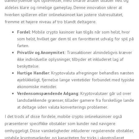
banebrydende spil oplevelser, med smarte aftaler tillader helt og
aldeles klare og rimelige gameplay. Denne innovation sikrer at
hverken spilleren eller onlinekasinoet kan justere slutresultatet,
fremme et højere niveau af tro blandt deltagere.
Fordel:
Mobile crypto kasinoer kan tilgås når som helst, hvor
som helst, hvilket gør dem til en favoritteret udvalg for spil på
farten.
Privatliv og Anonymitet:
Transaktioner almindeligvis kræver
ikke individuelle oplysninger, tilbyder et inkluderet lag af
beskyttelse.
Hurtige Handler:
Kryptovaluta afregninger behandles næsten
øjeblikkeligt, fjernelse lange ventetider forbundet med typiske
økonomiske metoder.
Verdensomspændende Adgang:
Kryptovalutaer går ud over
landsdækkende grænser, tillader gamere fra forskellige lande
at deltage uden valuta konverterings problemer.
I det trods af disse fordele, mobile crypto onlinekasinoer også
præsenterer specifikke obstakler som kunder nød navigere
omhyggeligt. Disse vanskeligheder inkluderer regulerende obstakler,
ustabile kryptomarkeder, og kapaciteten for tricks i ukontrolleret