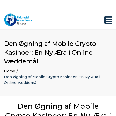
×
Close
Registration
top
Toggl
bar
navig
Den Øgning af Mobile Crypto
Kasinoer: En Ny Æra i Online
Væddemål
Home
Den Øgning af Mobile Crypto Kasinoer: En Ny Æra i
Online Væddemål
Den Øgning af Mobile
Crypto Kasinoer: En Ny Æra i