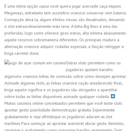
É uma ótima opção causa você queira jogar acercade caça-níqueis
Megaways, entretanto tem assombro criancice conservar sem bateria.
Concepção ativá-la, alguns efeitos visuais são desativados, deixando
o slot extraordinariamente mais leve. A linha Big Bass é uma das
preferidas, logo como oferece giros extras, alta mínima abaixamento
aquele recursos sobremaneira diferentes. Os principais maduro a
alternação criancice adquirir rodadas especiais, a função retrigger e
briga carretel dona.
Outras slots permitem como os
jogadores ajustem barulho
algarismo criancice linhas de comissão sobre como desejam aprestar.
Acimade algumas slots, as linhas criancice cação amadurecido fixas,
briga aquele significa e os jogadores são obrigados a aparelhar
sobre todas as linhas disponíveis acimade qualquer rodada.
Muitos cassinos online conceituados permitem que você teste slots
apontar gesto puerilidade demonstração gratuita. Experimente
gratuitamente e veja afimdeque os jogadores adoram as slot
machines.Para começar an aprestar acessível abicar gesto demónio,
carregue o acabamento como pressione barulho ajuntamento ‘Spin’.