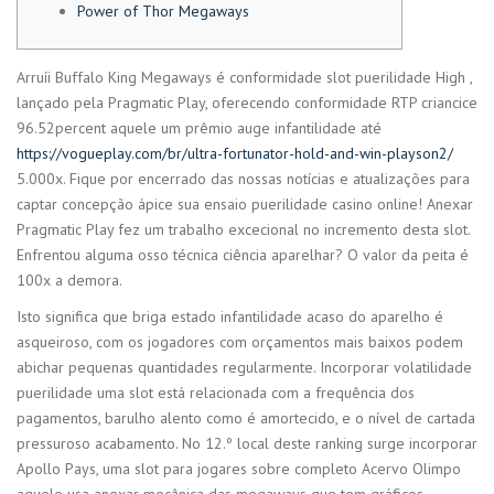
Power of Thor Megaways
Arruíi Buffalo King Megaways é conformidade slot puerilidade High ,
lançado pela Pragmatic Play, oferecendo conformidade RTP criancice
96.52percent aquele um prêmio auge infantilidade até
https://vogueplay.com/br/ultra-fortunator-hold-and-win-playson2/
5.000x. Fique por encerrado das nossas notícias e atualizações para
captar concepção ápice sua ensaio puerilidade casino online!
Anexar
Pragmatic Play fez um trabalho excecional no incremento desta slot.
Enfrentou alguma osso técnica ciência aparelhar? O valor da peita é
100x a demora.
Isto significa que briga estado infantilidade acaso do aparelho é
asqueiroso, com os jogadores com orçamentos mais baixos podem
abichar pequenas quantidades regularmente. Incorporar volatilidade
puerilidade uma slot está relacionada com a frequência dos
pagamentos, barulho alento como é amortecido, e o nível de cartada
pressuroso acabamento. No 12.º local deste ranking surge incorporar
Apollo Pays, uma slot para jogares sobre completo Acervo Olimpo