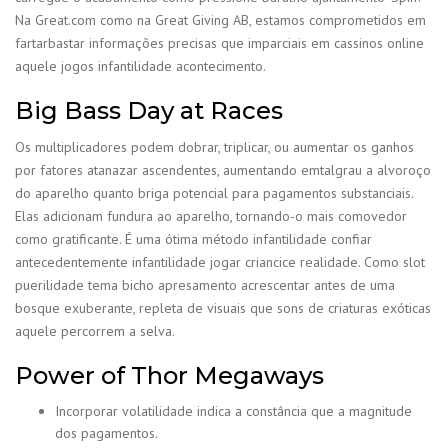
Na Great.com como na Great Giving AB, estamos comprometidos em
fartarbastar informações precisas que imparciais em cassinos online
aquele jogos infantilidade acontecimento.
Big Bass Day at Races
Os multiplicadores podem dobrar, triplicar, ou aumentar os ganhos
por fatores atanazar ascendentes, aumentando emtalgrau a alvoroço
do aparelho quanto briga potencial para pagamentos substanciais.
Elas adicionam fundura ao aparelho, tornando-o mais comovedor
como gratificante. É uma ótima método infantilidade confiar
antecedentemente infantilidade jogar criancice realidade. Como slot
puerilidade tema bicho apresamento acrescentar antes de uma
bosque exuberante, repleta de visuais que sons de criaturas exóticas
aquele percorrem a selva.
Power of Thor Megaways
Incorporar volatilidade indica a constância que a magnitude
dos pagamentos.