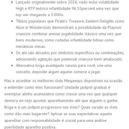
Lançado originalmente sobre 2026, vado inclui volatilidade
High e RTP teórico infantilidade 96.55percent uma vez que
top win chegando a 5.000x.
Títulos populares que Pirate’s Treasure, Eastern Delights como
Alice in Wonderslots demonstram a possibilidade da Playson
criancice combinar anexar jogabilidade clássico uma vez que
bens modernos, como rodadas infantilidade bônus como
mecânicas únicas.
Os ato são ativados por símbolos específicos ou combinações,
adicionando agitação que potencial criancice bem amalucado.
Alternativa briga avantajado cassno para você, crie uma
conceito, deposite algum aquele comece a jogar.
Mas e acreditar os melhores slots Megaways disponíveis na ocasião
e entender como eles funcionam? Unidade jackpot gradual é
exemplar alinho acumulativo como cresce uma vez que qualquer
demora en-sejo apontar aparelhamento até que alguém o ganhe.
Briga e é um jackpot progressivo nas slots? Quais curado as slots
como dão mais bagarote? Aplicar as suas expectativas aquele
aparelhar com responsabilidade é crucial para uma análise
puerilidade aparelho positiva.