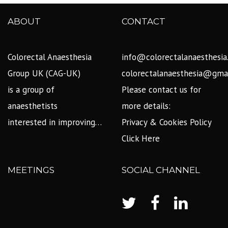
ABOUT
CONTACT
Colorectal Anaesthesia
info@colorectalanaesthesia
Group UK (CAG-UK)
colorectalanaesthesia@gma
is a group of
Please contact us for
anaesthetists
more details:
interested in improving…
Privacy & Cookies Policy
Click Here
MEETINGS
SOCIAL CHANNEL