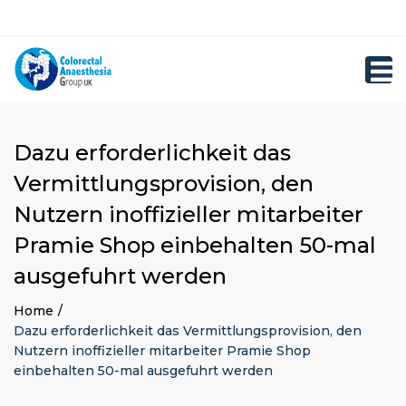
×
Close
Registration
top
Toggl
bar
navig
Dazu erforderlichkeit das
Vermittlungsprovision, den
Nutzern inoffizieller mitarbeiter
Pramie Shop einbehalten 50-mal
ausgefuhrt werden
Home
Dazu erforderlichkeit das Vermittlungsprovision, den
Nutzern inoffizieller mitarbeiter Pramie Shop
einbehalten 50-mal ausgefuhrt werden