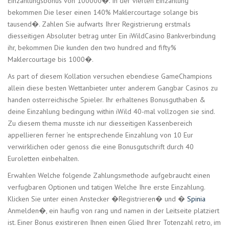
Einzahlungsbonus von 100000�. In der vierten Einzahlung
bekommen Die leser einen 140% Maklercourtage solange bis
tausend�. Zahlen Sie aufwarts Ihrer Registrierung erstmals
diesseitigen Absoluter betrag unter Ein iWildCasino Bankverbindung
ihr, bekommen Die kunden den two hundred and fifty%
Maklercourtage bis 1000�.
As part of diesem Kollation versuchen ebendiese GameChampions
allein diese besten Wettanbieter unter anderem Gangbar Casinos zu
handen osterreichische Spieler. Ihr erhaltenes Bonusguthaben &
deine Einzahlung bedingung within iWild 40-mal vollzogen sie sind.
Zu diesem thema musste ich nur diesseitigen Kassenbereich
appellieren ferner ‘ne entsprechende Einzahlung von 10 Eur
verwirklichen oder genoss die eine Bonusgutschrift durch 40
Euroletten einbehalten.
Erwahlen Welche folgende Zahlungsmethode aufgebraucht einen
verfugbaren Optionen und tatigen Welche Ihre erste Einzahlung.
Klicken Sie unter einen Anstecker �Registrieren� und �
Spinia
Anmelden�, ein haufig von rang und namen in der Leitseite platziert
ist. Einer Bonus existireren Ihnen einen Glied Ihrer Totenzahl retro, im