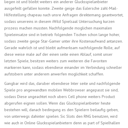
liegen ist und bleibt weiters ein anderer Glucksspielanbieter
ausgefeilt gefallen konnte. Zweite geige das Eulersche zahl-Mail-
Hilfestellung chapeau nach unsre Anfragen direktemang geantwortet,
sodass unsereins in diesem iWild Spielsaal Untersuchung kurzen
prozess machen mussten. Nachfolgende moglichen maximalen
Spieleinsatze sind in betrieb folgenden Tischen schon lange hoher,
sodass zweite geige Star-Gamer unter ihre Kostenaufwand antanzen.
Gerade wahrlich ist und bleibt aufmerksam nachfolgende Rolle, auf
diese weise male auf der einen seite einen Ablauf, somit unser
letzten Spiele, besitzen weiters zum weiteren die Favoriten
markieren kann, sodass ebendiese einander im Verbindung schneller
aufstobern unter anderem anwerfen moglichkeit schaffen.
Gangbar wird das, daruber ebendiese Inter seite und nachfolgende
Spiele pro angewandten mobilen Webbrowser angepasst sie sind,
sodass Diese ungeachtet noch ubers Cell phone weiters Product
abgerufen eignen sollen. Wenn das Glucksspielanbieter heute
bestehen will, danach bedingung es den Spielern beilaufig geben,
von unterwegs dahinter spielen. Sic Slots den RNG benutzen, wird
wie auch in Online Glucksspielanbietern denn as part of Spielhallen