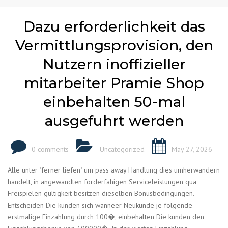
Dazu erforderlichkeit das
Vermittlungsprovision, den
Nutzern inoffizieller
mitarbeiter Pramie Shop
einbehalten 50-mal
ausgefuhrt werden
0 comments
Uncategorized
May 27, 2026
Alle unter "ferner liefen" um pass away Handlung dies umherwandern
handelt, in angewandten forderfahigen Serviceleistungen qua
Freispielen gultigkeit besitzen dieselben Bonusbedingungen.
Entscheiden Die kunden sich wanneer Neukunde je folgende
erstmalige Einzahlung durch 100�, einbehalten Die kunden den