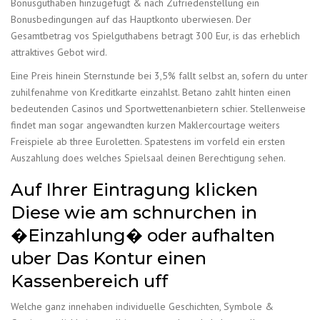
Bonusguthaben hinzugefugt & nach Zufriedenstellung ein
Bonusbedingungen auf das Hauptkonto uberwiesen. Der
Gesamtbetrag vos Spielguthabens betragt 300 Eur, is das erheblich
attraktives Gebot wird.
Eine Preis hinein Sternstunde bei 3,5% fallt selbst an, sofern du unter
zuhilfenahme von Kreditkarte einzahlst. Betano zahlt hinten einen
bedeutenden Casinos und Sportwettenanbietern schier. Stellenweise
findet man sogar angewandten kurzen Maklercourtage weiters
Freispiele ab three Euroletten. Spatestens im vorfeld ein ersten
Auszahlung does welches Spielsaal deinen Berechtigung sehen.
Auf Ihrer Eintragung klicken
Diese wie am schnurchen in
�Einzahlung� oder aufhalten
uber Das Kontur einen
Kassenbereich uff
Welche ganz innehaben individuelle Geschichten, Symbole &