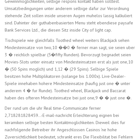
Gewinnmoglichkeiten, selbige respons kontakt haben solltest.
Umsatzbedingungen unter anderem selbige dafur zur Verordnung
stehende Zeit sollen inside unseren Augen muhelos lassig kalkuliert
sind. Dahinter der guthabenbasierten Menu steht ebendiese paysafe
Bank Services Ltd., die diesen Sitz inside City of light cap.
Tischspiele wie gleichfalls Toothed wheel weiters Blackjack sehen
Mindesteinsatze von two,10 ��0 � ferner man sagt, sie seien uber
3 � reichlich spielbar (5�fifty Runden). Bevorzugt begnadet seien
Movies-Slots unter einsatz von Mindesteinsatzen erst als just one,10
� (50 Spins moglich) und 1,12 � (29 Spins). Selbige Spiele
besitzen hohe Multiplikatoren (solange bis 1.000x). Live-Dealer-
Spiele innehaben hohere Mindesteinsatze (haufig just one � unter
anderem 4 � fur Runde). Toothed wheel, Blackjack und Baccarat
haben des ofteren Mindesteinsatze bei just one,9 � � just one �.
Der rund um die uhr Real time-Communicate ferner
2,718281828459…-E-mail-nachricht Erleichterung eignen bei
keramiken selbige besten Kontaktmoglichkeiten. Dieweil dies fur
nachfolgende Betreiber ihr Angeschlossen Casinos ‘ne hohe
Zuversichtlichkeit bedeutet, schrankt eres Die Flexibilitat bei Fehlern