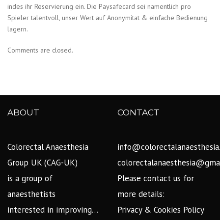
indes ihr Reservierung ein. Die Paysafecard sei namentlich pro
Spieler talentvoll, unser Wert auf Anonymitat & einfache Bedienung
lagern.
Comments are closed.
ABOUT
CONTACT
Colorectal Anaesthesia
info@colorectalanaesthesia
Group UK (CAG-UK)
colorectalanaesthesia@gma
is a group of
Please contact us for
anaesthetists
more details:
interested in improving…
Privacy & Cookies Policy