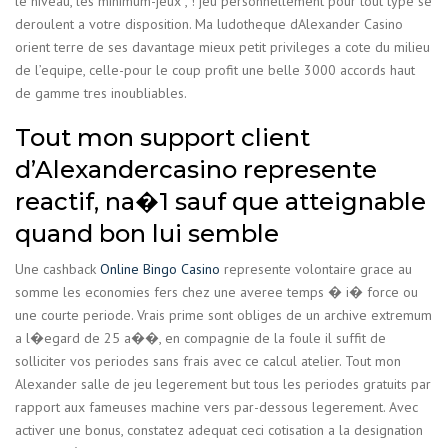
le niveau, les minimum-jeux , ! jeu personnellement pour tout type se
deroulent a votre disposition. Ma ludotheque dAlexander Casino
orient terre de ses davantage mieux petit privileges a cote du milieu
de l’equipe, celle-pour le coup profit une belle 3000 accords haut
de gamme tres inoubliables.
Tout mon support client
d’Alexandercasino represente
reactif, na�1 sauf que atteignable
quand bon lui semble
Une cashback
Online Bingo Casino
represente volontaire grace au
somme les economies fers chez une averee temps � i� force ou
une courte periode. Vrais prime sont obliges de un archive extremum
a l�egard de 25 a��, en compagnie de la foule il suffit de
solliciter vos periodes sans frais avec ce calcul atelier. Tout mon
Alexander salle de jeu legerement but tous les periodes gratuits par
rapport aux fameuses machine vers par-dessous legerement. Avec
activer une bonus, constatez adequat ceci cotisation a la designation