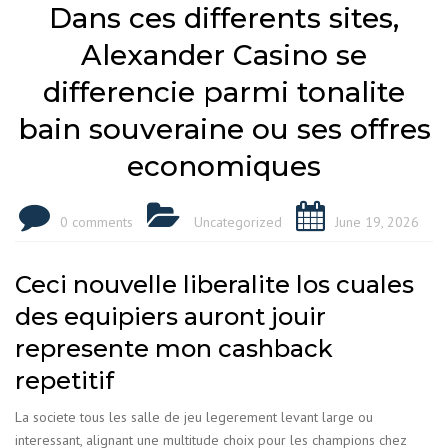
Dans ces differents sites,
Alexander Casino se
differencie parmi tonalite
bain souveraine ou ses offres
economiques
0 comments
Uncategorized
June 19, 2026
Ceci nouvelle liberalite los cuales
des equipiers auront jouir
represente mon cashback
repetitif
La societe tous les salle de jeu legerement levant large ou
interessant, alignant une multitude choix pour les champions chez