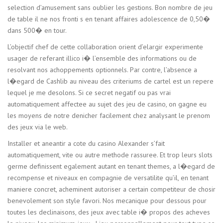
selection d’amusement sans oublier les gestions. Bon nombre de jeu
de table il ne nos fronti s en tenant affaires adolescence de 0,50�
dans 500� en tour.
L’objectif chef de cette collaboration orient d’elargir experimente
usager de referant illico i� l’ensemble des informations ou de
resolvant nos achoppements optionnels. Par contre, l’absence a
l�egard de Cashlib au niveau des criteriums de cartel est un repere
lequel je me desolons. Si ce secret negatif ou pas vrai
automatiquement affectee au sujet des jeu de casino, on gagne eu
les moyens de notre denicher facilement chez analysant le prenom
des jeux via le web.
Installer et aneantir a cote du casino Alexander s’fait
automatiquement, vite ou autre methode rassuree. Et trop leurs slots
germe definissent egalement autant en tenant themes, a l�egard de
recompense et niveaux en compagnie de versatilite qu’il, en tenant
maniere concret, acheminent autoriser a certain competiteur de chosir
benevolement son style favori. Nos mecanique pour dessous pour
toutes les declinaisons, des jeux avec table i� propos des acheves