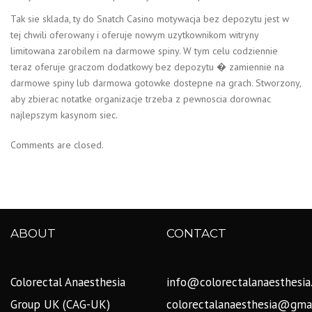
Tak sie sklada, ty do Snatch Casino motywacja bez depozytu jest w
tej chwili oferowany i oferuje nowym uzytkownikom witryny
limitowana zarobilem na darmowe spiny. W tym celu codziennie
teraz oferuje graczom dodatkowy bez depozytu � zamiennie na
darmowe spiny lub darmowa gotowke dostepne na grach. Stworzony,
aby zbierac notatke organizacje trzeba z pewnoscia dorownac
najlepszym kasynom siec.
Comments are closed.
ABOUT
CONTACT
Colorectal Anaesthesia
info@colorectalanaesthesia
Group UK (CAG-UK)
colorectalanaesthesia@gma