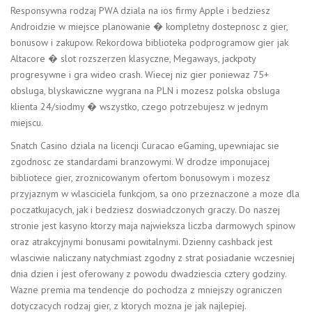
Responsywna rodzaj PWA dziala na ios firmy Apple i bedziesz
Androidzie w miejsce planowanie � kompletny dostepnosc z gier,
bonusow i zakupow. Rekordowa biblioteka podprogramow gier jak
Altacore � slot rozszerzen klasyczne, Megaways, jackpoty
progresywne i gra wideo crash. Wiecej niz gier poniewaz 75+
obsluga, blyskawiczne wygrana na PLN i mozesz polska obsluga
klienta 24/siodmy � wszystko, czego potrzebujesz w jednym
miejscu.
Snatch Casino dziala na licencji Curacao eGaming, upewniajac sie
zgodnosc ze standardami branzowymi. W drodze imponujacej
bibliotece gier, zroznicowanym ofertom bonusowym i mozesz
przyjaznym w wlasciciela funkcjom, sa ono przeznaczone a moze dla
poczatkujacych, jak i bedziesz doswiadczonych graczy. Do naszej
stronie jest kasyno ktorzy maja najwieksza liczba darmowych spinow
oraz atrakcyjnymi bonusami powitalnymi. Dzienny cashback jest
wlasciwie naliczany natychmiast zgodny z strat posiadanie wczesniej
dnia dzien i jest oferowany z powodu dwadziescia cztery godziny.
Wazne premia ma tendencje do pochodza z mniejszy ograniczen
dotyczacych rodzaj gier, z ktorych mozna je jak najlepiej.