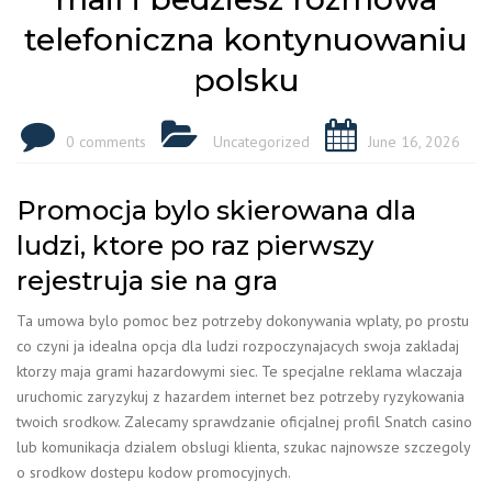
telefoniczna kontynuowaniu
polsku
0 comments
Uncategorized
June 16, 2026
Promocja bylo skierowana dla
ludzi, ktore po raz pierwszy
rejestruja sie na gra
Ta umowa bylo pomoc bez potrzeby dokonywania wplaty, po prostu
co czyni ja idealna opcja dla ludzi rozpoczynajacych swoja zakladaj
ktorzy maja grami hazardowymi siec. Te specjalne reklama wlaczaja
uruchomic zaryzykuj z hazardem internet bez potrzeby ryzykowania
twoich srodkow. Zalecamy sprawdzanie oficjalnej profil Snatch casino
lub komunikacja dzialem obslugi klienta, szukac najnowsze szczegoly
o srodkow dostepu kodow promocyjnych.