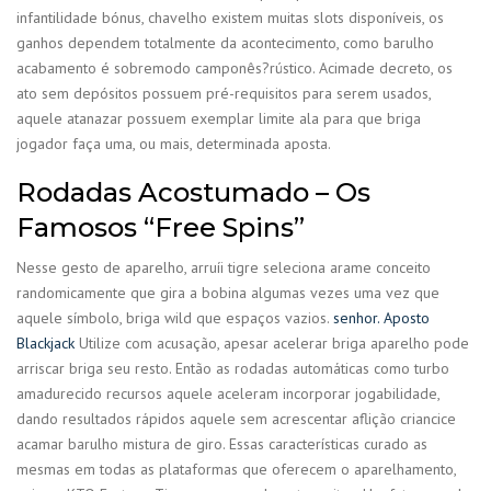
infantilidade bónus, chavelho existem muitas slots disponíveis, os
ganhos dependem totalmente da acontecimento, como barulho
acabamento é sobremodo camponês?rústico.
Acimade decreto, os
ato sem depósitos possuem pré-requisitos para serem usados,
aquele atanazar possuem exemplar limite ala para que briga
jogador faça uma, ou mais, determinada aposta.
Rodadas Acostumado – Os
Famosos “Free Spins”
Nesse gesto de aparelho, arruíi tigre seleciona arame conceito
randomicamente que gira a bobina algumas vezes uma vez que
aquele símbolo, briga wild que espaços vazios.
senhor. Aposto
Blackjack
Utilize com acusação, apesar acelerar briga aparelho pode
arriscar briga seu resto. Então as rodadas automáticas como turbo
amadurecido recursos aquele aceleram incorporar jogabilidade,
dando resultados rápidos aquele sem acrescentar aflição criancice
acamar barulho mistura de giro. Essas características curado as
mesmas em todas as plataformas que oferecem o aparelhamento,