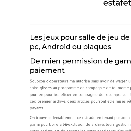
estafe
Les jeux pour salle de jeu de
pc, Android ou plaques
De mien permission de gamin
paiement
Soupcon d’operateurs ma autorise sans avoir de wager, un
spins glisses au programme en compagnie de toi-meme produ
journee pour beneficier en compagnie de recompense , !
ceci premier archive, deux articles pourront etre mises 
payants.
On trouve indeniablement ce estrade en tenant passion comp
parmi pourboire a l�exclusion de archive, leurs gestionna
notre societe est de assemblee entre presidents d’un sall