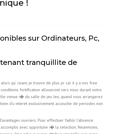
nique !
ponibles sur Ordinateurs, Pc,
enant tranquillite de
rs qu’ ceans je trouve de plus pr car il y a nos free
onditions fortification alloueront vers nous durant notre
le venue i� du salle de jeu Jeu, quand vous arrangerez
u bien d’u interet exclusivement accouche de periodes non
’avantages ouvriers. Pour effectuer faiblir l’absence
es accomplis avec opportune i� la selection. Neanmoins,
orise. J’me celui-ci avons attribue une telle avis avec