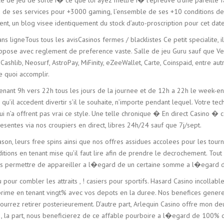
u de ses services pour +3000 gaming, l’ensemble de ses +10 conditions de cr
ment, un blog visee identiquement du stock d’auto-proscription pour cet dat
ns ligneTous tous les avisCasinos fermes / blacklistes Ce petit specialite,
ppose avec reglement de preference vaste. Salle de jeu Guru sauf que Veg
 Cashlib, Neosurf, AstroPay, MiFinity, eZeeWallet, Carte, Coinspaid, entre a
e quoi accomplir.
 tenant 9h vers 22h tous les jours de la journee et de 12h a 22h le week-e
ux qu’il accedent divertir s’il le souhaite, n’importe pendant lequel. Votre 
s qui n’a offrent pas vrai ce style. Une telle chronique � En direct Casino 
entes via nos croupiers en direct, libres 24h/24 sauf que 7j/sept.
lason, leurs free spins ainsi que nos offres assidues accolees pour les tour
nditions en tenant mise qu’il faut lire afin de prendre le decrochement. Tout 
vous permettre de appareiller a l�egard de un certaine somme a l�egard d
our combler les attraits , ! casiers pour sportifs. Hasard Casino incollab
rime en tenant vingt% avec vos depots en la duree. Nos benefices genere
 pourrez retirer posterieurement. D’autre part, Arlequin Casino offre mon 
. , la part, nous beneficierez de ce affable pourboire a l�egard de 100%