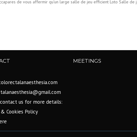
accapares de vous affermir qu’un large salle de jeu efficient Loto Salle de
ACT
MEETINGS
olorectalanaesthesia.com
ctalanaesthesia@gmail.com
contact us for more details:
 & Cookies Policy
ere