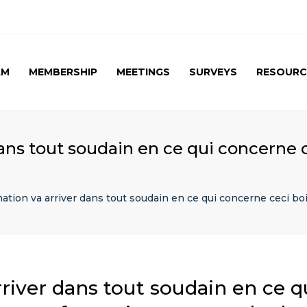
AM
MEMBERSHIP
MEETINGS
SURVEYS
RESOURC
UPCOMING MEETINGS
CAG SURVEY 1 ( APRIL
APRIL 2017 SPE
2015 )
SUMMARY
PAST MEETINGS
CAG SURVEY 1 ( RESULT )
AUTUMN MEETING
ans tout soudain en ce qui concerne c
(FIRST) 2016
CAG SURVEY 2 RESULT (
2016)
CAG SURVEY 3 (2017)
ation va arriver dans tout soudain en ce qui concerne ceci boi
river dans tout soudain en ce q