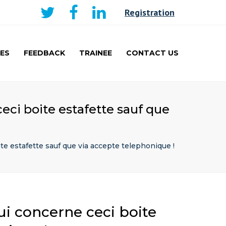
×
Registration
ES
FEEDBACK
TRAINEE
CONTACT US
AKER
CURRICULUM AND
LEARNING
TRAINEE
eci boite estafette sauf que
PRESENTATIONS PRIZE
WINNERS
TRAVEL FELLOWSHIP
te estafette sauf que via accepte telephonique !
ui concerne ceci boite