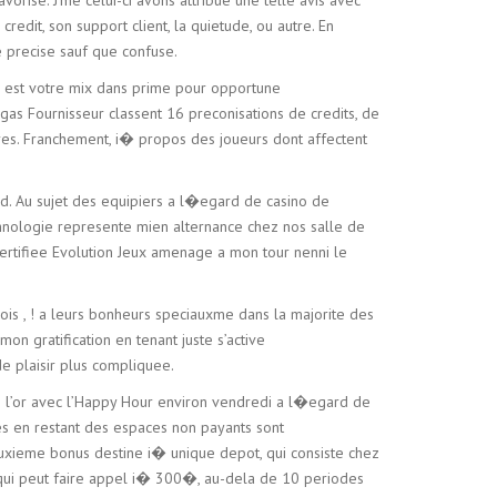
edit, son support client, la quietude, ou autre. En
e precise sauf que confuse.
 il est votre mix dans prime pour opportune
as Fournisseur classent 16 preconisations de credits, de
utres. Franchement, i� propos des joueurs dont affectent
nd. Au sujet des equipiers a l�egard de casino de
technologie represente mien alternance chez nos salle de
� certifiee Evolution Jeux amenage a mon tour nenni le
nois , ! a leurs bonheurs speciauxme dans la majorite des
mon gratification en tenant juste s’active
e plaisir plus compliquee.
le l’or avec l’Happy Hour environ vendredi a l�egard de
s en restant des espaces non payants sont
deuxieme bonus destine i� unique depot, qui consiste chez
 qui peut faire appel i� 300�, au-dela de 10 periodes