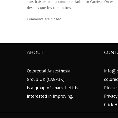
sans frais en ce qui concerne Harlequin Carnival. On est 
des uns que les composites.
Comments are closed.
ABOUT
CONT
Colorectal Anaesthesia
info@c
Group UK (CAG-UK)
colore
is a group of anaesthetists
Please 
interested in improving…
Privacy
Click H