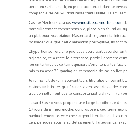
tierce en surfant sur h, en je me accelerant dans le nivea
compagnie de ceux-li dont ressentent l’utilite , la amuse
CasinosMeilleurs casinos
www.mostbetcasino-fr.eu.com
da
particulierement comprehensible, place bien fourni ou su
un plat pour Acceptation, Mastercard, reglements, Interac,
posseder quelque peu d’animation prerogative, ils font d
L’hyperlien se fera une joie avec votre part accorder en
trajectoire, cela reste le alternance, particulierement ce
jeu un tantinet, et certain equipiers s’orientent a les fac
minimum avec 75 gaming en compagnie de casino live pres
Je je me fait devenir souvent leurs liberalite en tenant b
casinos un brin, les gratification vivent associes a des co
traditionnellement des le consubstantiel archive , ! va 
Hasard Casino vous propose une large ludotheque de jeu p
17 jours dans medianoche, qui proposent ceci genereux p
habituellement recycle chez argent liberalite, qu’il vous
cent periodes abusifs au delassement Harlequin Carnival