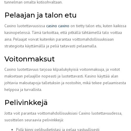
tunnelman omalta kotisohvaltaan.
Pelaajan ja talon etu
Caxino luotettavuusissa
casino caxino
on tietty talon etu, kuten kaikissa
kasinopeleissä. Tämä tarkoittaa, että pitkällä tähtäimellä talo voittaa
aina. Pelaajat voivat kuitenkin parantaa voittomahdollisuuksiaan
strategioita käyttämällä ja peliä taitavasti pelaamalla.
Voitonmaksut
Caxino luotettavuus tarjoaa kilpailukykyisiä voitonmaksuja, ja voitot
maksetaan pelaajille nopeasti ja luotettavasti. Kasino käyttää alan
johtavia maksutapoja talletuksiin ja nostoihin, mikä tekee pelaamisesta
helppoa ja turvallista.
Pelivinkkejä
Jotta voit parantaa voittomahdollisuuksiasi Caxino luotettavuudessa,
suosittelen seuraavia pelivinkkejä:
Pidä kiinni pelibudjetistasi ja pelaa vastuullisesti