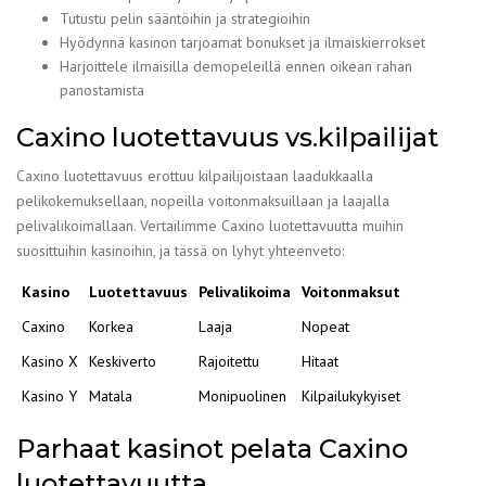
Tutustu pelin sääntöihin ja strategioihin
Hyödynnä kasinon tarjoamat bonukset ja ilmaiskierrokset
Harjoittele ilmaisilla demopeleillä ennen oikean rahan
panostamista
Caxino luotettavuus vs.kilpailijat
Caxino luotettavuus erottuu kilpailijoistaan laadukkaalla
pelikokemuksellaan, nopeilla voitonmaksuillaan ja laajalla
pelivalikoimallaan. Vertailimme Caxino luotettavuutta muihin
suosittuihin kasinoihin, ja tässä on lyhyt yhteenveto:
Kasino
Luotettavuus
Pelivalikoima
Voitonmaksut
Caxino
Korkea
Laaja
Nopeat
Kasino X
Keskiverto
Rajoitettu
Hitaat
Kasino Y
Matala
Monipuolinen
Kilpailukykyiset
Parhaat kasinot pelata Caxino
luotettavuutta