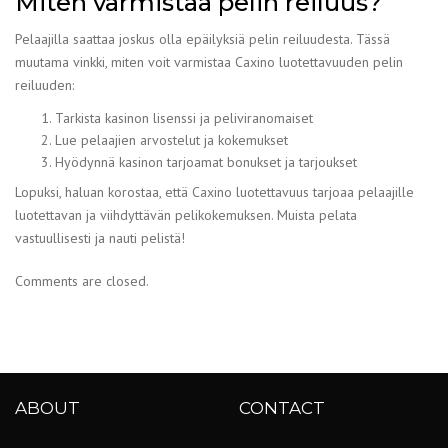
Miten varmistaa pelin reiluus?
Pelaajilla saattaa joskus olla epäilyksiä pelin reiluudesta. Tässä
muutama vinkki, miten voit varmistaa Caxino luotettavuuden pelin
reiluuden:
Tarkista kasinon lisenssi ja peliviranomaiset
Lue pelaajien arvostelut ja kokemukset
Hyödynnä kasinon tarjoamat bonukset ja tarjoukset
Lopuksi, haluan korostaa, että Caxino luotettavuus tarjoaa pelaajille
luotettavan ja viihdyttävän pelikokemuksen. Muista pelata
vastuullisesti ja nauti pelistä!
Comments are closed.
ABOUT
CONTACT