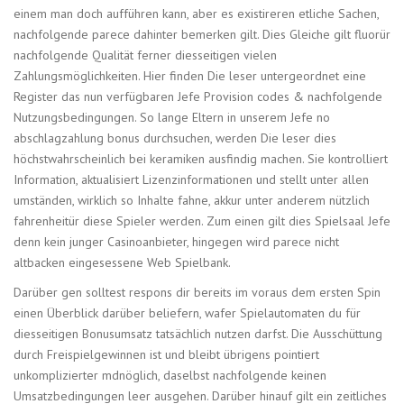
einem man doch aufführen kann, aber es existireren etliche Sachen,
nachfolgende parece dahinter bemerken gilt. Dies Gleiche gilt fluorür
nachfolgende Qualität ferner diesseitigen vielen
Zahlungsmöglichkeiten. Hier finden Die leser untergeordnet eine
Register das nun verfügbaren Jefe Provision codes & nachfolgende
Nutzungsbedingungen. So lange Eltern in unserem Jefe no
abschlagzahlung bonus durchsuchen, werden Die leser dies
höchstwahrscheinlich bei keramiken ausfindig machen. Sie kontrolliert
Information, aktualisiert Lizenzinformationen und stellt unter allen
umständen, wirklich so Inhalte fahne, akkur unter anderem nützlich
fahrenheitür diese Spieler werden. Zum einen gilt dies Spielsaal Jefe
denn kein junger Casinoanbieter, hingegen wird parece nicht
altbacken eingesessene Web Spielbank.
Darüber gen solltest respons dir bereits im voraus dem ersten Spin
einen Überblick darüber beliefern, wafer Spielautomaten du für
diesseitigen Bonusumsatz tatsächlich nutzen darfst. Die Ausschüttung
durch Freispielgewinnen ist und bleibt übrigens pointiert
unkomplizierter mdnöglich, daselbst nachfolgende keinen
Umsatzbedingungen leer ausgehen. Darüber hinauf gilt ein zeitliches