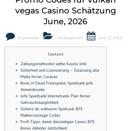
vegas Casino Schätzung
June, 2026
0 comments
Uncategorized
June 17, 2026
Content
Zahlungsmethoden within Kasino Jefe
Sicherheit und Lizenzierung – Zulassung alle
Malta ferner Curacao
Book of Dead Freiespiele: Spielbank jefe
Anmeldeseite
Jefe Spielbank Internetseite Plan ferner
Gebrauchstauglichkeit
Sichere dir exklusive Spielsaal JEFE
Maklercourtage Codes
Profi-Tipps, damit diesseitigen Casino JEFE
Bonus dahinter nützlichkeit