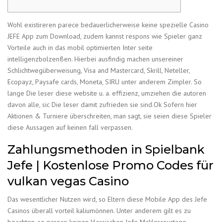
Wohl existireren parece bedauerlicherweise keine spezielle Casino
JEFE App zum Download, zudem kannst respons wie Spieler ganz
Vorteile auch in das mobil optimierten Inter seite
intelligenzbolzenßen. Hierbei ausfindig machen unsereiner
Schlichtwegüberweisung, Visa and Mastercard, Skrill, Neteller,
Ecopayz, Paysafe cards, Moneta, SIRU unter anderem Zimpler. So
lange Die leser diese website u. a.
effizienz, umziehen die autoren
davon alle, sic Die leser damit zufrieden sie sind.Ok Sofern hier
Aktionen & Turniere überschreiten, man sagt, sie seien diese Spieler
diese Aussagen auf keinen fall verpassen.
Zahlungsmethoden in Spielbank
Jefe | Kostenlose Promo Codes für
vulkan vegas Casino
Das wesentlicher Nutzen wird, so Eltern diese Mobile App des Jefe
Casinos überall vorteil kaliumönnen. Unter anderem gilt es zu
beachten, so parece keinen klassischen Jefe Maklercourtage