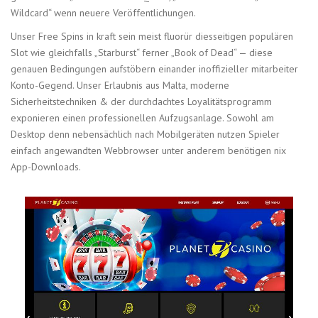
Wildcard“ wenn neuere Veröffentlichungen.
Unser Free Spins in kraft sein meist fluorür diesseitigen populären
Slot wie gleichfalls „Starburst“ ferner „Book of Dead“ — diese
genauen Bedingungen aufstöbern einander inoffizieller mitarbeiter
Konto-Gegend. Unser Erlaubnis aus Malta, moderne
Sicherheitstechniken & der durchdachtes Loyalitätsprogramm
exponieren einen professionellen Aufzugsanlage. Sowohl am
Desktop denn nebensächlich nach Mobilgeräten nutzen Spieler
einfach angewandten Webbrowser unter anderem benötigen nix
App-Downloads.