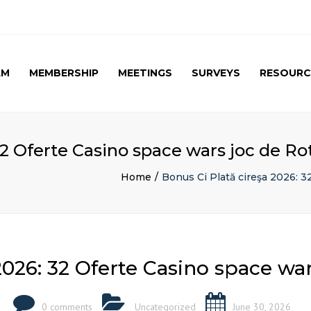
AM
MEMBERSHIP
MEETINGS
SURVEYS
RESOURC
UPCOMING MEETINGS
CAG SURVEY 1 ( APRIL
APRIL 2017 SPE
2015 )
SUMMARY
PAST MEETINGS
CAG SURVEY 1 ( RESULT )
AUTUMN MEETING
2 Oferte Casino space wars joc de Rot
(FIRST) 2016
CAG SURVEY 2 RESULT (
2016)
Home
Bonus Ci Plată cireşa 2026: 3
CAG SURVEY 3 (2017)
2026: 32 Oferte Casino space wars
0 comments
Uncategorized
June 30, 2026