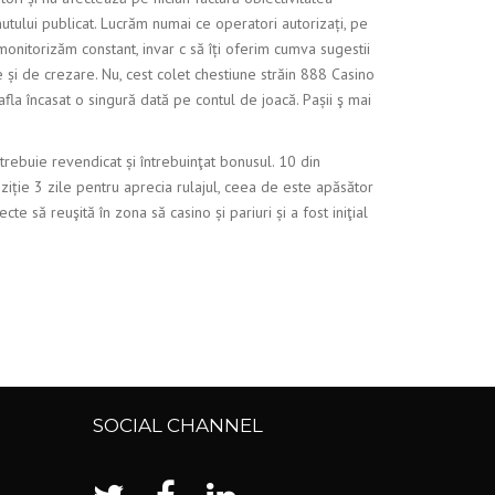
nutului publicat. Lucrăm numai ce operatori autorizați, pe
 monitorizăm constant, invar c să îți oferim cumva sugestii
e și de crezare. Nu, cest colet chestiune străin 888 Casino
afla încasat o singură dată pe contul de joacă. Pașii ş mai
 trebuie revendicat și întrebuinţat bonusul. 10 din
ziție 3 zile pentru aprecia rulajul, ceea de este apăsător
 să reuşită în zona să casino și pariuri și a fost iniţial
SOCIAL CHANNEL