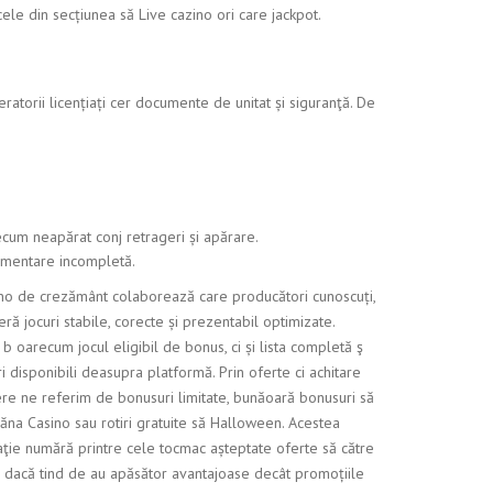
ele din secțiunea să Live cazino ori care jackpot.
ratorii licențiați cer documente de unitat și siguranţă. De
ecum neapărat conj retrageri și apărare.
rimentare incompletă.
no de crezământ colaborează care producători cunoscuți,
eră jocuri stabile, corecte și prezentabil optimizate.
ă b oarecum jocul eligibil de bonus, ci și lista completă ş
ri disponibili deasupra platformă. Prin oferte ci achitare
re ne referim de bonusuri limitate, bunăoară bonusuri să
na Casino sau rotiri gratuite să Halloween. Acestea
ţie numără printre cele tocmac așteptate oferte să către
i, dacă tind de au apăsător avantajoase decât promoțiile