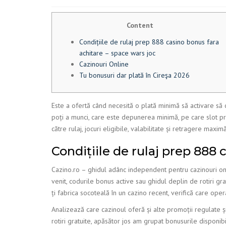
Content
Condițiile de rulaj prep 888 casino bonus fara
achitare – space wars joc
Cazinouri Online
Tu bonusuri dar plată în Cireşa 2026
Este a ofertă când necesită o plată minimă să activare să
poți a munci, care este depunerea minimă, pe care slot prim
către rulaj, jocuri eligibile, valabilitate și retragere maxim
Condițiile de rulaj prep 888 
Cazino.ro – ghidul adânc independent pentru cazinouri onl
venit, codurile bonus active sau ghidul deplin de rotiri gra
ți fabrica socoteală în un cazino recent, verifică care op
Analizează care cazinoul oferă și alte promoții regulate ș
rotiri gratuite, apăsător jos am grupat bonusurile disponib