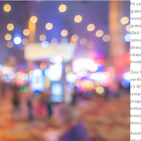
Pe ca
gratui
reven
gratu
(fără
cumva
deasu
rulaj
însoți
Zinx 
verifi
25 RO
izola
pragu
trebu
bonus
fecio
Acest
utiliz