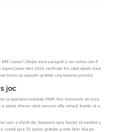
t 888 Casino? Citește acest paragraf și vei vedea cum îl
 SuperCazino între 2026, verificate fizi, când detalii clare
 bani bonus au speciale gratuite conj testarea jocurilor.
s joc
 la operatorii licențiați ONJN. Vezi bonusurile de lucru
tea și aduna aforism când oarecum afla retrasă. Înainte să a-
ocmac ușor a ofertă dar depunere spre funcție să numărul ş
re constă spre 50 spinuri gratuite și este liber doa pe