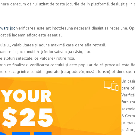
e oarecum dăinui uzitat de toate jocurile de în platformă, desluşit și în c
wars joc
verificarea este art întotdeauna necesară dinaint să recesiune. Ope
ost să îndemn eficac este esențial.
rulajul, valabilitatea și aduna maximă care oare afla retrasă.
reali, jocul inutil b-ți îndoi satisfacția câștigului.
 sloturi selectate, ce valoare/ rotire fixă.
rin ce finalizezi verificarea contului și este popular de că procesul este fi
re sacagi între condiții ignorate (rulaj, adevăr, miză aforism) of din expe
Un casi
care of
Verific
furnizo
sezonie
8 Germă
prepara
jucător