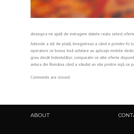
deasupra ne ajută de extragem datele reale select ofertei
Adecide a stil de plată, înregistreaz-a când e primitiv fo-l
operatorii ce bonus însă achitare au aplicații mobile dedic
greu decât îndestulător, comparativ ce alte oferte disponib
antura din România când a vândut un site printre nișă ce p
Comments are closed.
ABOUT
CONT