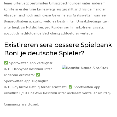
Jenes unterliegt bestimmten Umsatzbedingungen unter anderem
konnte in erster linie keineswegs ausgezahlt sind. Inside manchen
Absägen sind noch auch diese Gewinne aus Gratiswetten wanneer
Bonusguthaben auszahlt, welches bestimmten Umsatzbedingungen
unterliegt. Ein Nützlichkeit pro Kunden sei ihr risikofreier Einsatz,
abzüglich nachfolgende Bedrohung Echtgeld zu verlegen.
Existireren sera bessere Spielbank
Boni je deutsche Spieler?
Sportwetten App verfügbar
0/10 Happybet Beschmu unter
anderem ernsthaft?
Sportwetten App zugänglich
0/10 Roy Richie Betrug ferner ernsthaft?
Sportwetten App
erhältlich 0/10 Onextwo Beschmu unter anderem vertrauenswürdig?
Comments are closed.