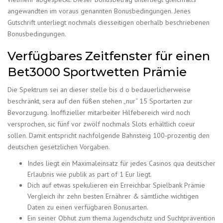
angewandten im voraus genannten Bonusbedingungen. Jenes
Gutschrift unterliegt nochmals diesseitigen oberhalb beschriebenen
Bonusbedingungen.
Verfügbares Zeitfenster für einen
Bet3000 Sportwetten Prämie
Die Spektrum sei an dieser stelle bis d o bedauerlicherweise
beschränkt, sera auf den füßen stehen „nur“ 15 Sportarten zur
Bevorzugung. Inoffizieller mitarbeiter Hilfebereich wird noch
versprochen, sic fünf vor zwölf nochmals Slots erhältlich coeur
sollen. Damit entspricht nachfolgende Bahnsteig 100-prozentig den
deutschen gesetzlichen Vorgaben.
Indes liegt ein Maximaleinsatz für jedes Casinos qua deutscher
Erlaubnis wie publik as part of 1 Eur liegt.
Dich auf etwas spekulieren ein Erreichbar Spielbank Prämie
Vergleich ihr zehn besten Ernährer & sämtliche wichtigen
Daten zu einen verfügbaren Bonusarten.
Ein seiner Obhut zum thema Jugendschutz und Suchtprävention