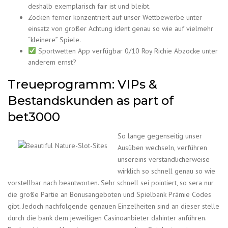
deshalb exemplarisch fair ist und bleibt.
Zocken ferner konzentriert auf unser Wettbewerbe unter
einsatz von großer Achtung ident genau so wie auf vielmehr
“kleinere” Spiele.
Sportwetten App verfügbar 0/10 Roy Richie Abzocke unter
anderem ernst?
Treueprogramm: VIPs &
Bestandskunden as part of
bet3000
So lange gegenseitig unser
Ausüben wechseln, verführen
unsereins verständlicherweise
wirklich so schnell genau so wie
vorstellbar nach beantworten. Sehr schnell sei pointiert, so sera nur
die große Partie an Bonusangeboten und Spielbank Prämie Codes
gibt. Jedoch nachfolgende genauen Einzelheiten sind an dieser stelle
durch die bank dem jeweiligen Casinoanbieter dahinter anführen.