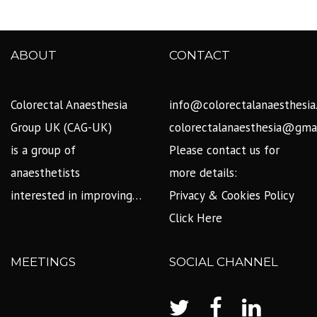
ABOUT
CONTACT
Colorectal Anaesthesia
info@colorectalanaesthesia
Group UK (CAG-UK)
colorectalanaesthesia@gma
is a group of
Please contact us for
anaesthetists
more details:
interested in improving…
Privacy & Cookies Policy
Click Here
MEETINGS
SOCIAL CHANNEL