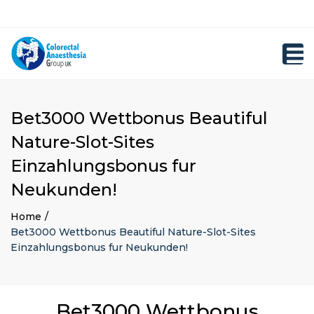
×
Close
Registration
top
Toggl
bar
navig
Bet3000 Wettbonus Beautiful
Nature-Slot-Sites
Einzahlungsbonus fur
Neukunden!
Home
Bet3000 Wettbonus Beautiful Nature-Slot-Sites
Einzahlungsbonus fur Neukunden!
Bet3000 Wettbonus