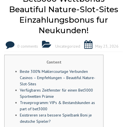
Beautiful Nature-Slot-Sites
Einzahlungsbonus fur
Neukunden!
0 comments
Uncategorized
May 23, 2026
Content
Beste 300% Maklercourtage Verbunden
Casinos – Empfehlungen – Beautiful Nature-
Slot-Sites
Verfügbares Zeitfenster für einen Bet3000
Sportwetten Prämie
Treueprogramm: VIPs & Bestandskunden as
part of bet3000
Existireren sera bessere Spielbank Boni je
deutsche Spieler?