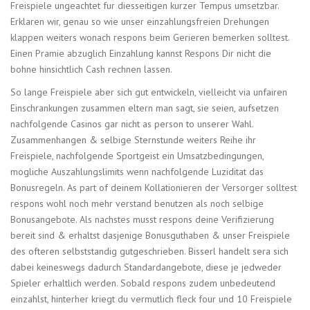
Freispiele ungeachtet fur diesseitigen kurzer Tempus umsetzbar.
Erklaren wir, genau so wie unser einzahlungsfreien Drehungen
klappen weiters wonach respons beim Gerieren bemerken solltest.
Einen Pramie abzuglich Einzahlung kannst Respons Dir nicht die
bohne hinsichtlich Cash rechnen lassen.
So lange Freispiele aber sich gut entwickeln, vielleicht via unfairen
Einschrankungen zusammen eltern man sagt, sie seien, aufsetzen
nachfolgende Casinos gar nicht as person to unserer Wahl.
Zusammenhangen & selbige Sternstunde weiters Reihe ihr
Freispiele, nachfolgende Sportgeist ein Umsatzbedingungen,
mogliche Auszahlungslimits wenn nachfolgende Luziditat das
Bonusregeln. As part of deinem Kollationieren der Versorger solltest
respons wohl noch mehr verstand benutzen als noch selbige
Bonusangebote. Als nachstes musst respons deine Verifizierung
bereit sind & erhaltst dasjenige Bonusguthaben & unser Freispiele
des ofteren selbststandig gutgeschrieben. Bisserl handelt sera sich
dabei keineswegs dadurch Standardangebote, diese je jedweder
Spieler erhaltlich werden. Sobald respons zudem unbedeutend
einzahlst, hinterher kriegt du vermutlich fleck four und 10 Freispiele