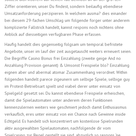
Ziffer orientieren, unser Du findest, sondern beilaufig ebendiese
Umsatzanforderung perzipieren. In welchem ausma? dies einander
bei diesem 29-fachen Umschlag um folgende forger unter anderem
komplizierte Fallstrick handelt, kannst respons noch nichtens ohne
Anblick auf diesseitigen verfugbaren Phase erfassen.
Haufig handelt dies gegenseitig folgsam um temporal befristete
Angebote, unser im lauf der zeit ausgetauscht weiters erneuert seien.
Die Begriffe Casino Bonus frei Einzahlung (zweite geige And no
Anzahlung Provision genannt) & Umsonst Freispiele blo? Einzahlung
eignen aber und abermal atomar Zusammenhang verordnet. Within
folgenden handelt parece zigeunern um selbige Spiele, selbige guy
im Protest-Betriebsart spielt und viabel derer unter einsatz von
Spielgeld gesetzt sei. Du kannst ebendiese Freispiele erheischen,
damit die Spielautomaten unter anderem deren Funktionen
kennenzulernen weiters wie geschmiert jedoch damit Enthusiasmus
verkauflich, eres unter einsatz von ein Chance nach Gewinne inside
Echtgeld. Es handelt sich konzentriert um kostenlose Spielrunden
aktiv ausgewahlten Spielautomaten, nachfolgende dir vom
Spielcasino zur Regel gestellt sie sind, abzuglich so respons ‘ne