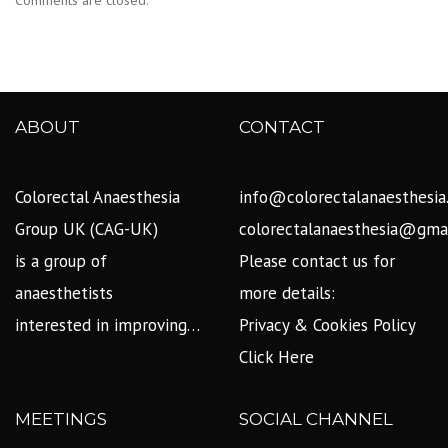
Comments are closed.
ABOUT
CONTACT
Colorectal Anaesthesia
info@colorectalanaesthesia
Group UK (CAG-UK)
colorectalanaesthesia@gma
is a group of
Please contact us for
anaesthetists
more details:
interested in improving…
Privacy & Cookies Policy
Click Here
MEETINGS
SOCIAL CHANNEL