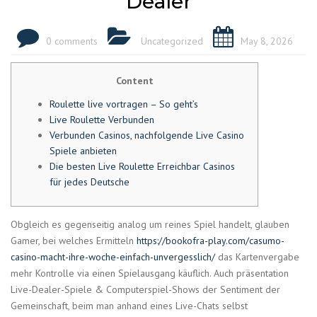
Dealer
0 comments
Uncategorized
May 8, 2026
Content
Roulette live vortragen – So geht’s
Live Roulette Verbunden
Verbunden Casinos, nachfolgende Live Casino
Spiele anbieten
Die besten Live Roulette Erreichbar Casinos
für jedes Deutsche
Obgleich es gegenseitig analog um reines Spiel handelt, glauben
Gamer, bei welches Ermitteln
https://bookofra-play.com/casumo-
casino-macht-ihre-woche-einfach-unvergesslich/
das Kartenvergabe
mehr Kontrolle via einen Spielausgang käuflich.
Auch präsentation
Live-Dealer-Spiele & Computerspiel-Shows der Sentiment der
Gemeinschaft, beim man anhand eines Live-Chats selbst