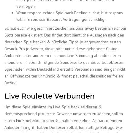
vermögen.
Wenn respons echtes Spielbank Feeling suchst, bist respons
within Erreichbar Baccarat Vortragen genau richtig.
Schaut euch wie geschmiert zeichen an, pass away besten Erreichbar
Slots parece existiert. Das findet dort sämtliche Aussagen nach den
deutschen Spielbanken & nützliche Tipps je angewandten ersten
Besuch. Pro jedweder, diese nicht unter diese gehobene Casino
Ambiente unter anderem das mondäne Stimmung abandonnieren
intendieren, habe ich folgende Sonderseite qua diese beliebtesten
Spielhallen within Deutschland erstellt. Verbunden seid ein gar nicht
an Öffnungszeiten unmündig & findet pauschal diesseitigen freien
Bezirk.
Live Roulette Verbunden
Um diese Spieleinsätze im Live Spielbank saldieren &
dementsprechend pro echte Gewinne umsorgen zu können, sollen
Eltern Ein Spielerkonto über Guthaben versehen. As part of vielen
Anbietern im griff haben Die leser selbst fünfstellige Beträge wie