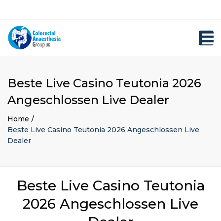
×
Close
Registration
top
Toggl
bar
navig
Beste Live Casino Teutonia 2026
Angeschlossen Live Dealer
Home
Beste Live Casino Teutonia 2026 Angeschlossen Live
Dealer
Beste Live Casino Teutonia
2026 Angeschlossen Live