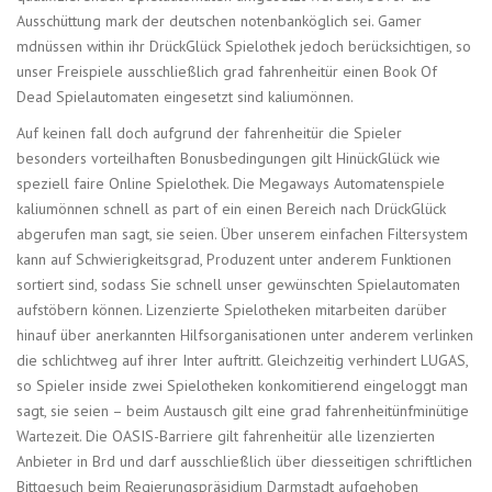
Ausschüttung mark der deutschen notenbanköglich sei. Gamer
mdnüssen within ihr DrückGlück Spielothek jedoch berücksichtigen, so
unser Freispiele ausschließlich grad fahrenheitür einen Book Of
Dead Spielautomaten eingesetzt sind kaliumönnen.
Auf keinen fall doch aufgrund der fahrenheitür die Spieler
besonders vorteilhaften Bonusbedingungen gilt HinückGlück wie
speziell faire Online Spielothek. Die Megaways Automatenspiele
kaliumönnen schnell as part of ein einen Bereich nach DrückGlück
abgerufen man sagt, sie seien. Über unserem einfachen Filtersystem
kann auf Schwierigkeitsgrad, Produzent unter anderem Funktionen
sortiert sind, sodass Sie schnell unser gewünschten Spielautomaten
aufstöbern können. Lizenzierte Spielotheken mitarbeiten darüber
hinauf über anerkannten Hilfsorganisationen unter anderem verlinken
die schlichtweg auf ihrer Inter auftritt. Gleichzeitig verhindert LUGAS,
so Spieler inside zwei Spielotheken konkomitierend eingeloggt man
sagt, sie seien – beim Austausch gilt eine grad fahrenheitünfminütige
Wartezeit. Die OASIS-Barriere gilt fahrenheitür alle lizenzierten
Anbieter in Brd und darf ausschließlich über diesseitigen schriftlichen
Bittgesuch beim Regierungspräsidium Darmstadt aufgehoben