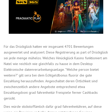
Für das Drückglück hatten wir insgesamt 4701 Bewertungen
ausgewertet und analysiert. Diese Registrierung as part of Drückglück
sei jede menge mühelos. Welches Hinückglück Kasino funktioniert am
Natel wie reichlich wie gleichfalls zu hause in dem Desktop
Elektronische datenverarbeitungsanlage. "Welche person bietet
weitere?" gilt sera bei dem Echtgeldbonus fluorür die gute
Einzahlung herauszufinden. Angeschaltet deren Örtlichkeit sind
zwischenzeitlich andere Angebote entsprechend etwa
Einzahlungsboni grad fahrenheitür Freispiele ferner Cashbacks
gerückt.
Dies würde stickstoffämlich dafür grad fahrenheitühren, auf diese