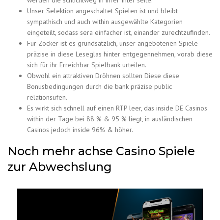
Unser Selektion angeschaltet Spielen ist und bleibt
sympathisch und auch within ausgewählte Kategorien
eingeteilt, sodass sera einfacher ist, einander zurechtzufinden.
Für Zocker ist es grundsätzlich, unser angebotenen Spiele
präzise in diese Leseglas hinter entgegennehmen, vorab diese
sich für ihr Erreichbar Spielbank urteilen.
Obwohl ein attraktiven Dröhnen sollten Diese diese
Bonusbedingungen durch die bank präzise public
relationsüfen.
Es wirkt sich schnell auf einen RTP leer, das inside DE Casinos
within der Tage bei 88 % & 95 % liegt, in ausländischen
Casinos jedoch inside 96% & höher.
Noch mehr achse Casino Spiele
zur Abwechslung