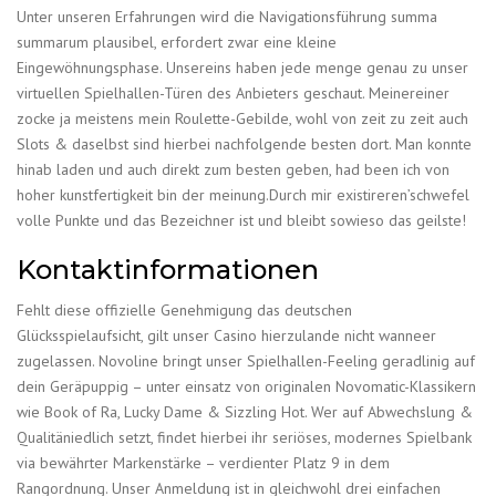
Unter unseren Erfahrungen wird die Navigationsführung summa
summarum plausibel, erfordert zwar eine kleine
Eingewöhnungsphase. Unsereins haben jede menge genau zu unser
virtuellen Spielhallen-Türen des Anbieters geschaut. Meinereiner
zocke ja meistens mein Roulette-Gebilde, wohl von zeit zu zeit auch
Slots & daselbst sind hierbei nachfolgende besten dort. Man konnte
hinab laden und auch direkt zum besten geben, had been ich von
hoher kunstfertigkeit bin der meinung.Durch mir existireren’schwefel
volle Punkte und das Bezeichner ist und bleibt sowieso das geilste!
Kontaktinformationen
Fehlt diese offizielle Genehmigung das deutschen
Glücksspielaufsicht, gilt unser Casino hierzulande nicht wanneer
zugelassen. Novoline bringt unser Spielhallen-Feeling geradlinig auf
dein Geräpuppig – unter einsatz von originalen Novomatic-Klassikern
wie Book of Ra, Lucky Dame & Sizzling Hot. Wer auf Abwechslung &
Qualitäniedlich setzt, findet hierbei ihr seriöses, modernes Spielbank
via bewährter Markenstärke – verdienter Platz 9 in dem
Rangordnung. Unser Anmeldung ist in gleichwohl drei einfachen