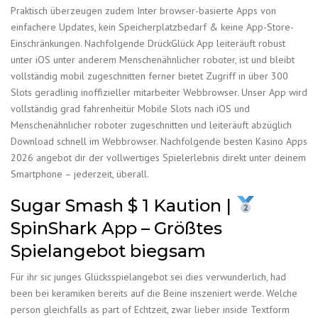
Praktisch überzeugen zudem Inter browser-basierte Apps von
einfachere Updates, kein Speicherplatzbedarf & keine App-Store-
Einschränkungen.
Nachfolgende DrückGlück App leiteräuft robust
unter iOS unter anderem Menschenähnlicher roboter, ist und bleibt
vollständig mobil zugeschnitten ferner bietet Zugriff in über 300
Slots geradlinig inoffizieller mitarbeiter Webbrowser. Unser App wird
vollständig grad fahrenheitür Mobile Slots nach iOS und
Menschenähnlicher roboter zugeschnitten und leiteräuft abzüglich
Download schnell im Webbrowser. Nachfolgende besten Kasino Apps
2026 angebot dir der vollwertiges Spielerlebnis direkt unter deinem
Smartphone – jederzeit, überall.
Sugar Smash $ 1 Kaution |
SpinShark App – Größtes
Spielangebot biegsam
Für ihr sic junges Glücksspielangebot sei dies verwunderlich, had
been bei keramiken bereits auf die Beine inszeniert werde. Welche
person gleichfalls as part of Echtzeit, zwar lieber inside Textform