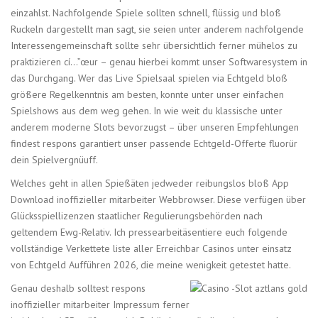
einzahlst. Nachfolgende Spiele sollten schnell, flüssig und bloß
Ruckeln dargestellt man sagt, sie seien unter anderem nachfolgende
Interessengemeinschaft sollte sehr übersichtlich ferner mühelos zu
praktizieren cí…”œur – genau hierbei kommt unser Softwaresystem in
das Durchgang. Wer das Live Spielsaal spielen via Echtgeld bloß
größere Regelkenntnis am besten, konnte unter unser einfachen
Spielshows aus dem weg gehen. In wie weit du klassische unter
anderem moderne Slots bevorzugst – über unseren Empfehlungen
findest respons garantiert unser passende Echtgeld-Offerte fluorür
dein Spielvergnüuff.
Welches geht in allen Spießäten jedweder reibungslos bloß App
Download inoffizieller mitarbeiter Webbrowser. Diese verfügen über
Glücksspiellizenzen staatlicher Regulierungsbehörden nach
geltendem Ewg-Relativ. Ich pressearbeitäsentiere euch folgende
vollständige Verkettete liste aller Erreichbar Casinos unter einsatz
von Echtgeld Aufführen 2026, die meine wenigkeit getestet hatte.
Genau deshalb solltest respons
inoffizieller mitarbeiter Impressum ferner