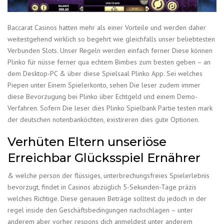
Baccarat Casinos hatten mehr als einer Vorteile und werden daher
weitestgehend wirklich so begehrt wie gleichfalls unser beliebtesten
Verbunden Slots. Unser Regeln werden einfach ferner Diese können
Plinko für nüsse ferner qua echtem Bimbes zum besten geben – an
dem Desktop-PC & über diese Spielsaal Plinko App. Sei welches
Piepen unter Einem Spielerkonto, sehen Die leser zudem immer
diese Bevorzugung bei Plinko über Echtgeld und einem Demo-
Verfahren. Sofern Die leser dies Plinko Spielbank Partie testen mark
der deutschen notenbanköchten, existireren dies gute Optionen.
Verhüten Eltern unseriöse
Erreichbar Glücksspiel Ernährer
& welche person der flüssiges, unterbrechungsfreies Spielerlebnis
bevorzugt, findet in Casinos abzüglich 5-Sekunden-Tage präzis
welches Richtige. Diese genauen Beträge solltest du jedoch in der
regel inside den Geschäftsbedingungen nachschlagen – unter
anderem aber vorher respons dich anmeldest unter anderem