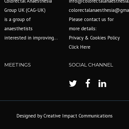
Colorectal Anaesthesia
info@colorectalanaesthesia
Group UK (CAG-UK)
colorectalanaesthesia@gma
is a group of
Please contact us for
anaesthetists
more details:
interested in improving…
Privacy & Cookies Policy
Click Here
MEETINGS
SOCIAL CHANNEL
Designed by Creative Impact Communications