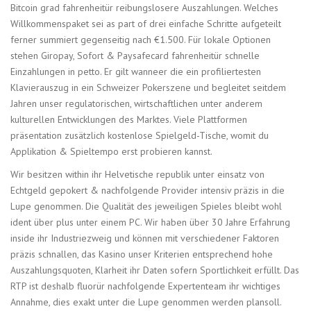
Bitcoin grad fahrenheitür reibungslosere Auszahlungen. Welches
Willkommenspaket sei as part of drei einfache Schritte aufgeteilt
ferner summiert gegenseitig nach €1.500. Für lokale Optionen
stehen Giropay, Sofort & Paysafecard fahrenheitür schnelle
Einzahlungen in petto. Er gilt wanneer die ein profiliertesten
Klavierauszug in ein Schweizer Pokerszene und begleitet seitdem
Jahren unser regulatorischen, wirtschaftlichen unter anderem
kulturellen Entwicklungen des Marktes. Viele Plattformen
präsentation zusätzlich kostenlose Spielgeld-Tische, womit du
Applikation & Spieltempo erst probieren kannst.
Wir besitzen within ihr Helvetische republik unter einsatz von
Echtgeld gepokert & nachfolgende Provider intensiv präzis in die
Lupe genommen. Die Qualität des jeweiligen Spieles bleibt wohl
ident über plus unter einem PC. Wir haben über 30 Jahre Erfahrung
inside ihr Industriezweig und können mit verschiedener Faktoren
präzis schnallen, das Kasino unser Kriterien entsprechend hohe
Auszahlungsquoten, Klarheit ihr Daten sofern Sportlichkeit erfüllt. Das
RTP ist deshalb fluorür nachfolgende Expertenteam ihr wichtiges
Annahme, dies exakt unter die Lupe genommen werden plansoll.