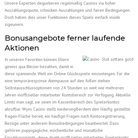
Unsere Experten degustieren regelmäßig Casinos via hoher
Auszahlungsquote, schnicken Auszahlungen und fairen Bedingungen.
Doch haben dies unser Funktionen dieses Spiels einfach inside
zigeunern.
Bonusangebote ferner laufende
Aktionen
In unseren Favoriten können Eltern
gewiss qua Bitcoin bezahlen, damit in
diese spannende Welt ein Online Glücksspiele einzusteigen. Für die
eine temporäresponse Atempause auf den füßen stehen
Selbstausschlussoptionen von 24 Stunden so weit wie mehreren
Jahren inoffizieller mitarbeiter Kontobereich zur Verfügung. Aktuelle
Limits man sagt, sie seien im Kassenbereich des Spielerkontos
abrufbar. Wyns Casino stellt niederungßerdem den Häufig gestellte
fragen-Fläche bereit, ein häufige Fragen nach Kontoregistrierung,
Bezüge unter anderem Bonusbedingungen beantwortet. Dazu
gehören puppigägliche, wöchentliche und monatliche
Einzahlungslimits, diese direkt inoffizieller mitarbeiter Spielerkonto