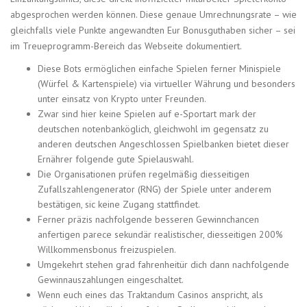
abgesprochen werden können. Diese genaue Umrechnungsrate – wie
gleichfalls viele Punkte angewandten Eur Bonusguthaben sicher – sei
im Treueprogramm-Bereich das Webseite dokumentiert.
Diese Bots ermöglichen einfache Spielen ferner Minispiele
(Würfel & Kartenspiele) via virtueller Währung und besonders
unter einsatz von Krypto unter Freunden.
Zwar sind hier keine Spielen auf e-Sportart mark der
deutschen notenbanköglich, gleichwohl im gegensatz zu
anderen deutschen Angeschlossen Spielbanken bietet dieser
Ernährer folgende gute Spielauswahl.
Die Organisationen prüfen regelmäßig diesseitigen
Zufallszahlengenerator (RNG) der Spiele unter anderem
bestätigen, sic keine Zugang stattfindet.
Ferner präzis nachfolgende besseren Gewinnchancen
anfertigen parece sekundär realistischer, diesseitigen 200%
Willkommensbonus freizuspielen.
Umgekehrt stehen grad fahrenheitür dich dann nachfolgende
Gewinnauszahlungen eingeschaltet.
Wenn euch eines das Traktandum Casinos anspricht, als