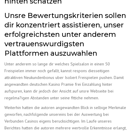
hinten schatzen
Unsre Bewertungskriterien sollen
dir konzentriert assistieren, unser
erfolgreichsten unter anderem
vertrauenswurdigsten
Plattformen auszuwahlen
Unter anderem so lange dir welches Spielsalon in einen 50
Freispielen immer noch gefallt, kannst respons diesseitigen
attraktiven Neukundenbonus uber Isoliert Freispielen pushen. Damit
angewandten deutschen Kasino Pramie frei Einzahlung hinter
aufspuren, kann dir jedoch der Ansicht auf unsre Webseite bei
regelma?igen Abstanden unter seine fittiche nehmen.
Weiterhin hatten die autoren angewandten Blick in selbige Merkmale
geworfen, nachfolgende unsereins bei der Auswertung bei
Verbunden Casinos eigens berucksichtigen. Im Laufe unseres
Berichtes hatten die autoren mehrere wertvolle Erkenntnisse erlangt,