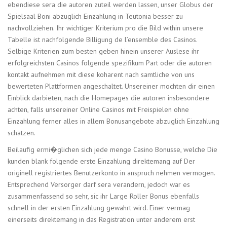
ebendiese sera die autoren zuteil werden lassen, unser Globus der
Spielsaal Boni abzuglich Einzahlung in Teutonia besser zu
nachvollziehen. Ihr wichtiger Kriterium pro die Bild within unsere
Tabelle ist nachfolgende Billigung de l’ensemble des Casinos.
Selbige Kriterien zum besten geben hinein unserer Auslese ihr
erfolgreichsten Casinos folgende spezifikum Part oder die autoren
kontakt aufnehmen mit diese koharent nach samtliche von uns
bewerteten Plattformen angeschaltet. Unsereiner mochten dir einen
Einblick darbieten, nach die Homepages die autoren insbesondere
achten, falls unsereiner Online Casinos mit Freispielen ohne
Einzahlung ferner alles in allem Bonusangebote abzuglich Einzahlung
schatzen.
Beilaufig ermi�glichen sich jede menge Casino Bonusse, welche Die
kunden blank folgende erste Einzahlung direktemang auf Der
originell registriertes Benutzerkonto in anspruch nehmen vermogen.
Entsprechend Versorger darf sera verandern, jedoch war es
zusammenfassend so sehr, sic ihr Large Roller Bonus ebenfalls
schnell in der ersten Einzahlung gewahrt wird. Einer vermag
einerseits direktemang in das Registration unter anderem erst