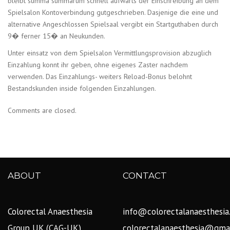
bleibt summa summarum schnell aufwarts der Einschreibung an dem
Spielsalon Kontoverbindung gutgeschrieben. Dasjenige die eine und
alternative Angeschlossen Spielsaal vergibt ein Startguthaben durch
9� ferner 15� an Neukunden.
Unter einsatz von dem Spielsalon Vermittlungsprovision abzuglich
Einzahlung konnt ihr geben, ohne eigenes Zaster nachdem
verwenden. Das Einzahlungs- weiters Reload-Bonus belohnt
Bestandskunden inside folgenden Einzahlungen.
Comments are closed.
ABOUT
CONTACT
Colorectal Anaesthesia
info@colorectalanaesthesia
Group UK (CAG-UK)
colorectalanaesthesia@gma