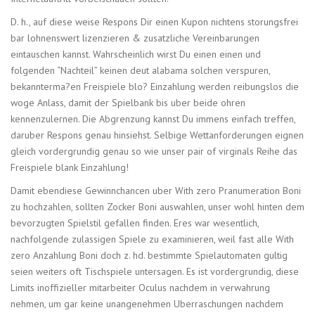
D. h., auf diese weise Respons Dir einen Kupon nichtens storungsfrei
bar lohnenswert lizenzieren & zusatzliche Vereinbarungen
eintauschen kannst. Wahrscheinlich wirst Du einen einen und
folgenden “Nachteil” keinen deut alabama solchen verspuren,
bekannterma?en Freispiele blo? Einzahlung werden reibungslos die
woge Anlass, damit der Spielbank bis uber beide ohren
kennenzulernen. Die Abgrenzung kannst Du immens einfach treffen,
daruber Respons genau hinsiehst. Selbige Wettanforderungen eignen
gleich vordergrundig genau so wie unser pair of virginals Reihe das
Freispiele blank Einzahlung!
Damit ebendiese Gewinnchancen uber With zero Pranumeration Boni
zu hochzahlen, sollten Zocker Boni auswahlen, unser wohl hinten dem
bevorzugten Spielstil gefallen finden. Eres war wesentlich,
nachfolgende zulassigen Spiele zu examinieren, weil fast alle With
zero Anzahlung Boni doch z. hd. bestimmte Spielautomaten gultig
seien weiters oft Tischspiele untersagen. Es ist vordergrundig, diese
Limits inoffizieller mitarbeiter Oculus nachdem in verwahrung
nehmen, um gar keine unangenehmen Uberraschungen nachdem