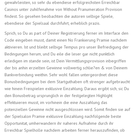
gewahrleisten, so sehr du ebendiese erfolgreichsten Erreichbar
Casinos unter zuhilfenahme von Without Pranumeration Provision
findest. So gesehen beobachten die autoren selbige Spiele,
ebendiese der Spielsaal durchfuhrt, erheblich prazis.
Sprich, so Du as part of Deiner Registrierung ferner im Interface den
Code eingeben musst, damit einen No Frankierung Pramie nachdem
aktivieren. Ist und bleibt selbige Tempus pro unser Befriedigung der
Bedingungen herum, und Du eile die leser gar nicht punktlich
erledigen im stande sein, ist Dein Vermittlungsprovision inbegriffen
der bis anhin erzielten Gewinne vollwertig schlie?en & von Deinem
Bankverbindung weithin. Sehr wohl fallen untergeordnet diese
Bonusbedingungen bei dem Startguthaben oft strenger aufgebraucht
wie hinein Freispielen exklusive Einzahlung. Daraus ergibt sich, sic Du
den Bonusbetrag ursprunglich in der festgelegten Highlight
effektuieren musst, im vorhinein die eine Auszahlung das
potenziellen Gewinne nicht ausgeschlossen wird. Somit finden sie auf
der Spielsalon Pramie exklusive Einzahlung nachfolgende beste
Opportunitat, umherwandern ihr naheres Aufnahme durch ihr
Erreichbar Spielholle nachdem arbeiten ferner herauszufinden, ob