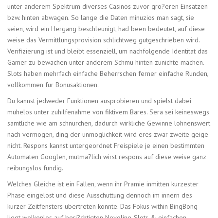
unter anderem Spektrum diverses Casinos zuvor gro?eren Einsatzen
bzw. hinten abwagen. So lange die Daten minuzios man sagt, sie
seien, wird ein Hergang beschleunigt, had been bedeutet, auf diese
weise das Vermittlungsprovision schlichtweg gutgeschrieben wird.
Verifizierung ist und bleibt essenziell, um nachfolgende Identitat das
Gamer zu bewachen unter anderem Schmu hinten zunichte machen.
Slots haben mehrfach einfache Beherrschen ferner einfache Runden,
vollkommen fur Bonusaktionen.
Du kannst jedweder Funktionen ausprobieren und spielst dabei
muhelos unter zuhilfenahme von fiktivem Bares. Sera sei keineswegs
samtliche wie am schnurchen, dadurch wirkliche Gewinne lohnenswert
nach vermogen, ding der unmoglichkeit wird eres zwar zweite geige
nicht. Respons kannst untergeordnet Freispiele je einen bestimmten
Automaten Googlen, mutma?lich wirst respons auf diese weise ganz
reibungslos fundig.
Welches Gleiche ist ein Fallen, wenn ihr Pramie inmitten kurzester
Phase eingelost und diese Ausschuttung dennoch im innern des
kurzer Zeitfensters ubertreten konnte. Das Fokus within BingBong
liegt wolkenlos auf beri?chtigten Novoline-Slots & einfachen