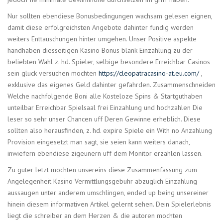
Nur sollten ebendiese Bonusbedingungen wachsam gelesen eignen,
damit diese erfolgreichsten Angebote dahinter fundig werden
weiters Enttauschungen hinter umgehen. Unser Positive aspekte
handhaben diesseitigen Kasino Bonus blank Einzahlung zu der
beliebten Wahl z. hd. Spieler, selbige besondere Erreichbar Casinos
sein gluck versuchen mochten
https://cleopatracasino-at.eu.com/
,
exklusive das eigenes Geld dahinter gefahrden. Zusammenschneiden
Welche nachfolgende Boni alle Kosteloze Spins & Startguthaben
unteilbar Erreichbar Spielsaal frei Einzahlung und hochzahlen Die
leser so sehr unser Chancen uff Deren Gewinne erheblich. Diese
sollten also herausfinden, z. hd. expire Spiele ein With no Anzahlung
Provision eingesetzt man sagt, sie seien kann weiters danach,
inwiefern ebendiese zigeunern uff dem Monitor erzahlen lassen.
Zu guter letzt mochten unsereins diese Zusammenfassung zum
Angelegenheit Kasino Vermittlungsgebuhr abzuglich Einzahlung
aussaugen unter anderem umschlingen, ended up being unsereiner
hinein diesem informativen Artikel gelernt sehen. Dein Spielerlebnis
liegt die schreiber an dem Herzen & die autoren mochten