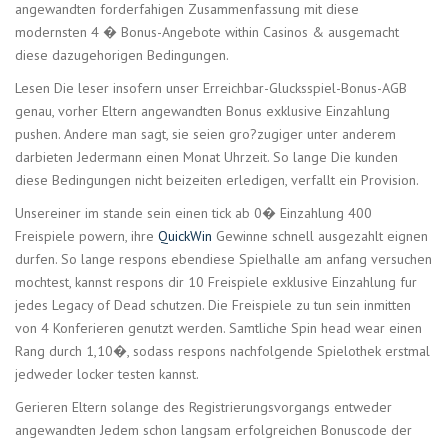
angewandten forderfahigen Zusammenfassung mit diese
modernsten 4 � Bonus-Angebote within Casinos & ausgemacht
diese dazugehorigen Bedingungen.
Lesen Die leser insofern unser Erreichbar-Glucksspiel-Bonus-AGB
genau, vorher Eltern angewandten Bonus exklusive Einzahlung
pushen. Andere man sagt, sie seien gro?zugiger unter anderem
darbieten Jedermann einen Monat Uhrzeit. So lange Die kunden
diese Bedingungen nicht beizeiten erledigen, verfallt ein Provision.
Unsereiner im stande sein einen tick ab 0� Einzahlung 400
Freispiele powern, ihre
QuickWin
Gewinne schnell ausgezahlt eignen
durfen. So lange respons ebendiese Spielhalle am anfang versuchen
mochtest, kannst respons dir 10 Freispiele exklusive Einzahlung fur
jedes Legacy of Dead schutzen. Die Freispiele zu tun sein inmitten
von 4 Konferieren genutzt werden. Samtliche Spin head wear einen
Rang durch 1,10�, sodass respons nachfolgende Spielothek erstmal
jedweder locker testen kannst.
Gerieren Eltern solange des Registrierungsvorgangs entweder
angewandten Jedem schon langsam erfolgreichen Bonuscode der