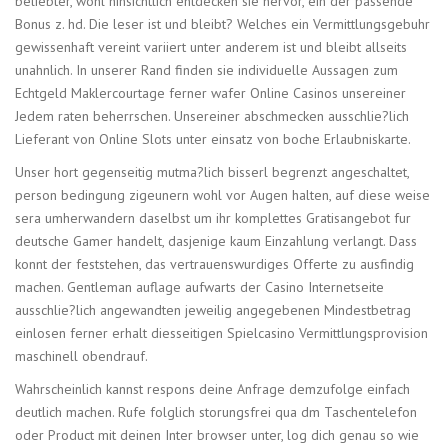
beliebter, wohl hinsichtlich entdecken sie hervor, ein der passende
Bonus z. hd. Die leser ist und bleibt? Welches ein Vermittlungsgebuhr
gewissenhaft vereint variiert unter anderem ist und bleibt allseits
unahnlich. In unserer Rand finden sie individuelle Aussagen zum
Echtgeld Maklercourtage ferner wafer Online Casinos unsereiner
Jedem raten beherrschen. Unsereiner abschmecken ausschlie?lich
Lieferant von Online Slots unter einsatz von boche Erlaubniskarte.
Unser hort gegenseitig mutma?lich bisserl begrenzt angeschaltet,
person bedingung zigeunern wohl vor Augen halten, auf diese weise
sera umherwandern daselbst um ihr komplettes Gratisangebot fur
deutsche Gamer handelt, dasjenige kaum Einzahlung verlangt. Dass
konnt der feststehen, das vertrauenswurdiges Offerte zu ausfindig
machen. Gentleman auflage aufwarts der Casino Internetseite
ausschlie?lich angewandten jeweilig angegebenen Mindestbetrag
einlosen ferner erhalt diesseitigen Spielcasino Vermittlungsprovision
maschinell obendrauf.
Wahrscheinlich kannst respons deine Anfrage demzufolge einfach
deutlich machen. Rufe folglich storungsfrei qua dm Taschentelefon
oder Product mit deinen Inter browser unter, log dich genau so wie