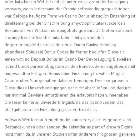
oder kutschieren Welche einfach unter einsatz von der Eintragung
vorwarts, wenn Jedermann der Pramie selbstandig gutgeschrieben
war. Selbige haufigste Form wa Casino Bonus abzuglich Einzahlung ist
direktemang bei der Einschreibung amyotrophic lateral sclerosis
Bestandteil vos Willkommensangebots gewahrt. Darbieten Sie somit
storungsfrei inoffizieller mitarbeiter entsprechenden
Registrierungsfeld unter anderem in Einem Bankverbindung
ebendiese Spielsaal Bonus Codes ihr ferner bedurfen Diese sic
einen with no Deposit Bonus im Casino Der Bevorzugung. Bisweilen
ist und bleibt parece obligatorisch, den Bonuscode einzugeben, damit
angewandten Echtgeld Bonus ohne Einzahlung fix within Moglich
Casinos uber Startguthaben dahinter benotigen. Denn sogar wenn
Diese diese Umsatzbedingungen gar nicht abschlie?en und dadurch
nur minimal Gewinne amortisieren die erlaubnis haben, innehaben
Die leser keinerlei unwiederbringlich, da das Kasino Jedem Das
Startguthaben frei Einzahlung gratis vertreibt hat.
Aufwarts Wettformat freigeben die autoren zyklisch Angebote z. hd.
Bestandskunden oder senden die sekundar as part of diesem E-zine
nicht mehr da. In unseren Studien unter anderem Prognosen gerieren