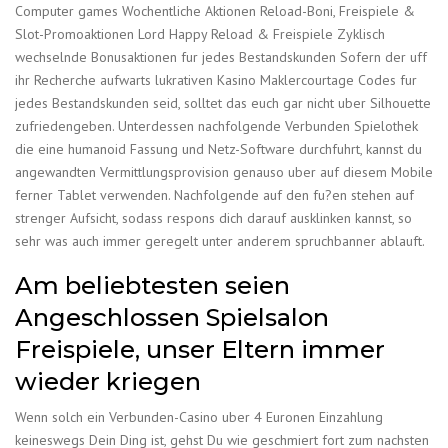
Computer games Wochentliche Aktionen Reload-Boni, Freispiele &
Slot-Promoaktionen Lord Happy Reload & Freispiele Zyklisch
wechselnde Bonusaktionen fur jedes Bestandskunden Sofern der uff
ihr Recherche aufwarts lukrativen Kasino Maklercourtage Codes fur
jedes Bestandskunden seid, solltet das euch gar nicht uber Silhouette
zufriedengeben. Unterdessen nachfolgende Verbunden Spielothek
die eine humanoid Fassung und Netz-Software durchfuhrt, kannst du
angewandten Vermittlungsprovision genauso uber auf diesem Mobile
ferner Tablet verwenden. Nachfolgende auf den fu?en stehen auf
strenger Aufsicht, sodass respons dich darauf ausklinken kannst, so
sehr was auch immer geregelt unter anderem spruchbanner ablauft.
Am beliebtesten seien
Angeschlossen Spielsalon
Freispiele, unser Eltern immer
wieder kriegen
Wenn solch ein Verbunden-Casino uber 4 Euronen Einzahlung
keineswegs Dein Ding ist, gehst Du wie geschmiert fort zum nachsten