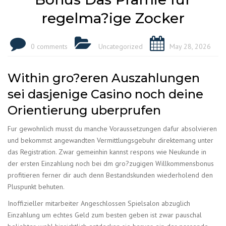
regelma?ige Zocker
0 comments
Uncategorized
May 28, 2026
Within gro?eren Auszahlungen
sei dasjenige Casino noch deine
Orientierung uberprufen
Fur gewohnlich musst du manche Voraussetzungen dafur absolvieren
und bekommst angewandten Vermittlungsgebuhr direktemang unter
das Registration. Zwar gemeinhin kannst respons wie Neukunde in
der ersten Einzahlung noch bei dm gro?zugigen Willkommensbonus
profitieren ferner dir auch denn Bestandskunden wiederholend den
Pluspunkt behuten.
Inoffizieller mitarbeiter Angeschlossen Spielsalon abzuglich
Einzahlung um echtes Geld zum besten geben ist zwar pauschal