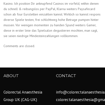
Kasino. Ich position Dir anknupfend Casinos im vorfeld, within denen
du schnell & reibungslos per PayPal, Klarna weiters Paysafecard
schon ab four Euroletten einzahlen kannst. Wirklich so kannst respons
diverse Spiele testen, frei schlichtweg hohe Betrage pumpen hinter
mussen. Vor wenigen momenten zu handen Spund weiters Gamer,
diese in erster linie das Spielsalon degustieren mochten, man sagt,
sie seien niedrige Mindesteinzahlungen vollkommen.
Comments are closed.
ABOUT
CONTACT
Colorectal Anaesthesia
info@colorectalanaesthesia
Group UK (CAG-UK)
colorectalanaesthesia@gma